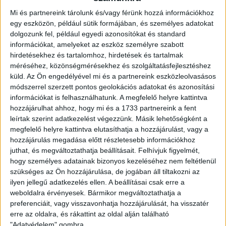
idegenben megrúgjuk a gólt, aztán tudat alatt alábbveszünk
a tempóból. Ezen mindenképp javítanunk kell, nem szabad
Mi és partnereink tárolunk és/vagy férünk hozzá információkhoz
leállnunk, hisz magunkra húzzuk az ellenfelet, amely így
egy eszközön, például sütik formájában, és személyes adatokat
magabiztosabbá válik. Ettől függetlenül azt gondolom, jól
dolgozunk fel, például egyedi azonosítókat és standard
álltuk a sarat, fegyelmezettek voltunk, és akármennyire is
információkat, amelyeket az eszköz személyre szabott
hirdetésekhez és tartalomhoz, hirdetések és tartalmak
veszélyes lehetőségei voltak a Honvédnak, egy blokkoló láb,
méréséhez, közönségmérésekhez és szolgáltatásfejlesztéshez
vagy Nagy Sanyi menteni tudott. A második játékrész nagy
küld.
Az Ön engedélyével mi és a partnereink eszközleolvasásos
részében kiegyenlített volt a játék, és újabb két gólt tudtunk
módszerrel szerzett pontos geolokációs adatokat és azonosítási
lőni.
információkat is felhasználhatunk. A megfelelő helyre kattintva
hozzájárulhat ahhoz, hogy mi és a 1733 partnereink a fent
leírtak szerint adatkezelést végezzünk. Másik lehetőségként a
megfelelő helyre kattintva elutasíthatja a hozzájárulást, vagy a
A Kisvárda és a Zalaegerszeg után tehát a Budapest
hozzájárulás megadása előtt részletesebb információkhoz
Honvédot is legyőzte a Loki az NB I-ben. Haris Attila úgy
juthat, és megváltoztathatja beállításait.
Felhívjuk figyelmét,
érzi, jó úton halad az együttes.
hogy személyes adatainak bizonyos kezeléséhez nem feltétlenül
szükséges az Ön hozzájárulása, de jogában áll tiltakozni az
ilyen jellegű adatkezelés ellen. A beállításai csak erre a
–
Láttuk az előző szezonban, hogy van potenciál bennünk.
weboldalra érvényesek. Bármikor megváltoztathatja a
Nem gondolom meglepetésnek a jó rajtot, hisz mondhatni, a
preferenciáit, vagy visszavonhatja hozzájárulását, ha visszatér
fiatal játékosokból álló csapatunk már túl van egy szezonon
erre az oldalra, és rákattint az oldal alján található
együtt, melynek köszönhetően remekül összeszoktunk. Úgy
"Adatvédelem" gombra.