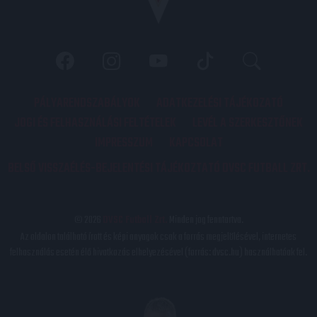
PÁLYARENDSZABÁLYOK
ADATKEZELÉSI TÁJÉKOZATÓ
JOGI ÉS FELHASZNÁLÁSI FELTÉTELEK
LEVÉL A SZERKESZTŐNEK
IMPRESSZUM
KAPCSOLAT
BELSŐ VISSZAÉLÉS-BEJELENTÉSI TÁJÉKOZTATÓ DVSC FUTBALL ZRT.
© 2026
DVSC Futball Zrt.
Minden jog fenntartva.
Az oldalon található írott és képi anyagok csak a forrás megjelölésével, internetes
felhasználás esetén élő hivatkozás elhelyezésével (forrás: dvsc.hu) használhatóak fel.