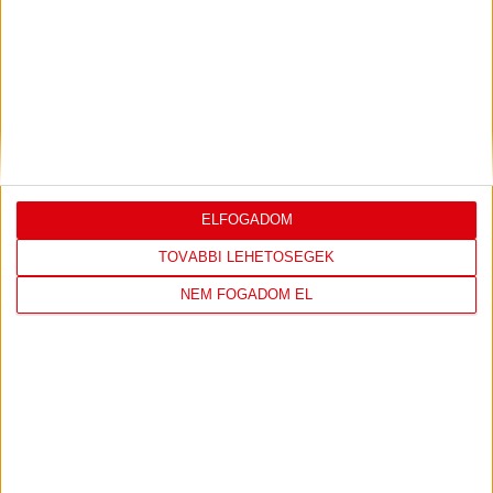
DÉNES VILMOS
MEGTISZTELTETÉS, HOGY
:
ILYEN SZURKOLÓK ELŐTT LÉPHETEK PÁLYÁRA
2026.07.31.
Bővebben →
PJUNYIK JEREVÁN-DVSC
TOVÁBBJUTÁS A
:
ELFOGADOM
KONFERENCIA LIGÁBAN
TOVÁBBI LEHETŐSÉGEK
Bővebben →
NEM FOGADOM EL
LEGUTÓBBI EREDMÉNY