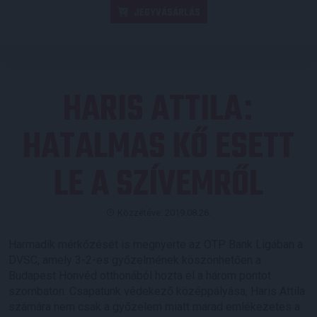
JEGYVÁSÁRLÁS
HARIS ATTILA
:
HATALMAS KŐ ESETT
LE A SZÍVEMRŐL
Közzétéve: 2019.08.26.
Harmadik mérkőzését is megnyerte az OTP Bank Ligában a
DVSC, amely 3-2-es győzelmének köszönhetően a
Budapest Honvéd otthonából hozta el a három pontot
szombaton. Csapatunk védekező középpályása, Haris Attila
számára nem csak a győzelem miatt marad emlékezetes a