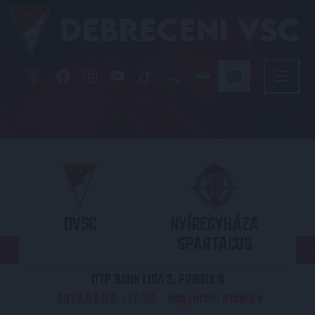
DVSC
NYÍREGYHÁZA
SPARTACUS
OTP BANK LIGA 3. FORDULÓ
2026.08.09. - 17
30
Nagyerdei Stadion
: