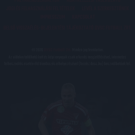
PÁLYARENDSZABÁLYOK
ADATKEZELÉSI TÁJÉKOZATÓ
JOGI ÉS FELHASZNÁLÁSI FELTÉTELEK
LEVÉL A SZERKESZTŐNEK
IMPRESSZUM
KAPCSOLAT
BELSŐ VISSZAÉLÉS-BEJELENTÉSI TÁJÉKOZTATÓ DVSC FUTBALL ZRT.
© 2026
DVSC Futball Zrt.
Minden jog fenntartva.
Az oldalon található írott és képi anyagok csak a forrás megjelölésével, internetes
felhasználás esetén élő hivatkozás elhelyezésével (forrás: dvsc.hu) használhatóak fel.