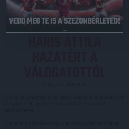
JEGYVÁSÁRLÁS
HARIS ATTILA
HAZATÉRT A
VÁLOGATOTTÓL
Közzétéve: 2018.10.16.
U21-es válogatottunk a mai napon, Felcsúton a törökök ellen
fejezi be az Eb-selejtező sorozatot. A tét a csoport
harmadik helye.
Mint ismert, a keretben négy Loki-játékos található: Barna