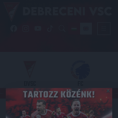
DVSC
FC
×
COPENHAGEN
KONFERENCIA LIGA 3. SELEJTEZŐFDORDULÓ
2026.08.06. - 19
00
Nagyerdei Stadion
: