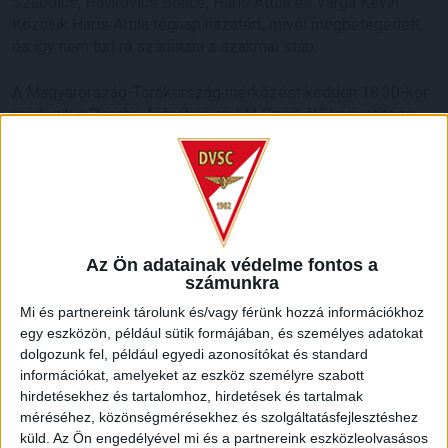
Szabolcs, Pávkovics Bence, Haris Attila és Varga Kevin.
Közülük Haris Attila tegnap hazatért, mivel megbetegedett,
és így nem tud rá számítani a szakmai stáb.
A Magyarország-Törökország mérkőzést kedden 18.30-kor
rendezik a Pancho Arénában az M4 Sport élő közvetítése
mellett.
LEGUTÓBBI HÍREK
MEGÚJULT AZ AJÁNDÉKBOLT, CSÜTÖRTÖKÖN
Az Ön adatainak védelme fontos a
NYIT A DVSC STORE!
számunkra
Mi és partnereink tárolunk és/vagy férünk hozzá információkhoz
2026.08.05.
egy eszközön, például sütik formájában, és személyes adatokat
Ízléses, korszerű külsővel és belsővel, megújult kínálattal
dolgozunk fel, például egyedi azonosítókat és standard
vár mindenkit a DVSC felújítás után csütörtökön 16 órakor
információkat, amelyeket az eszköz személyre szabott
újra nyitó ajándékboltja, a DVSC Store. Érdemes ellátogatni
hirdetésekhez és tartalomhoz, hirdetések és tartalmak
az üzletbe, amely pénteken 10 és 18 óra, szombaton 10 és
méréséhez, közönségmérésekhez és szolgáltatásfejlesztéshez
15 óra között, vasárnap pedig 12 órától várja a szurkolókat.
küld.
Az Ön engedélyével mi és a partnereink eszközleolvasásos