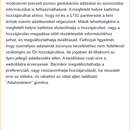
Hajrá, Loki!
módszerrel szerzett pontos geolokációs adatokat és azonosítási
Bővebben →
információkat is felhasználhatunk. A megfelelő helyre kattintva
hozzájárulhat ahhoz, hogy mi és a 1731 partnereink a fent
leírtak szerint adatkezelést végezzünk. Másik lehetőségként a
DVSC-COPENHAGEN
ELINDULT
:
megfelelő helyre kattintva elutasíthatja a hozzájárulást, vagy a
JEGYÉRTÉKESÍTÉS, MINDEN TUDNIVALÓ ITT!
hozzájárulás megadása előtt részletesebb információkhoz
juthat, és megváltoztathatja beállításait.
Felhívjuk figyelmét,
2026.08.04.
hogy személyes adatainak bizonyos kezeléséhez nem feltétlenül
Az örmény Pjunyik Jereván elleni továbbjutás után a DVSC
szükséges az Ön hozzájárulása, de jogában áll tiltakozni az
folytatja útját az UEFA Konferencia Liga selejtezőjében, a
ilyen jellegű adatkezelés ellen. A beállításai csak erre a
harmadik kör első mérkőzése a dán FC Copenhagen ellen
weboldalra érvényesek. Bármikor megváltoztathatja a
augusztus 6-án, csütörtökön 19 órától lesz a Nagyerdei
preferenciáit, vagy visszavonhatja hozzájárulását, ha visszatér
Stadionban. A belépők immár elérhetők online, a
erre az oldalra, és rákattint az oldal alján található
nagyerdeistadion.hu-n, illetve személyesen a stadion
"Adatvédelem" gombra.
pénztáraiban (nyitva hétköznap 10 és 18 óra között). Íme, […]
Bővebben →
KOPPENHÁGAI OROSZLÁNOKKAL KÜZD MEG A
LOKI