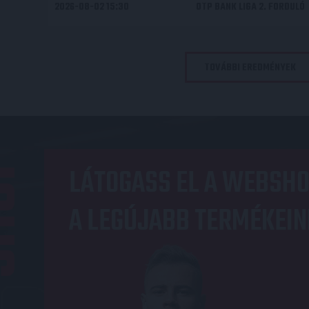
2026-08-02 15:30
OTP BANK LIGA 2. FORDULÓ
TOVÁBBI EREDMÉNYEK
OP
LÁTOGASS EL A WEBSHO
A LEGÚJABB TERMÉKEIN