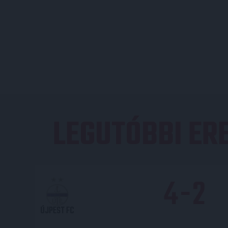
LEGUTÓBBI E
4
-
2
ÚJPEST FC