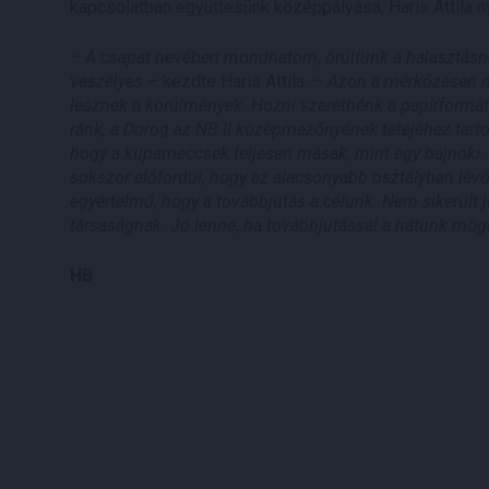
kapcsolatban együttesünk középpályása, Haris Attila ny
–
A csapat nevében mondhatom, örültünk a halasztásnak
veszélyes –
kezdte Haris Attila. –
Azon a mérkőzésen ne
lesznek a körülmények. Hozni szeretnénk a papírformát,
ránk, a Dorog az NB II középmezőnyének tetejéhez tartozi
hogy a kupameccsek teljesen másak, mint egy bajnoki. 
sokszor előfordul, hogy az alacsonyabb osztályban lévő
egyértelmű, hogy a továbbjutás a célunk. Nem sikerült j
társaságnak. Jó lenne, ha továbbjutással a hátunk mög
HB