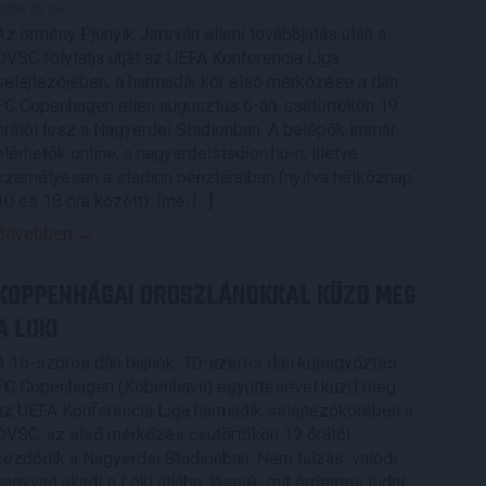
2026.08.04.
Az örmény Pjunyik Jereván elleni továbbjutás után a
DVSC folytatja útját az UEFA Konferencia Liga
selejtezőjében, a harmadik kör első mérkőzése a dán
FC Copenhagen ellen augusztus 6-án, csütörtökön 19
órától lesz a Nagyerdei Stadionban. A belépők immár
elérhetők online, a nagyerdeistadion.hu-n, illetve
személyesen a stadion pénztáraiban (nyitva hétköznap
10 és 18 óra között). Íme, […]
Bővebben →
KOPPENHÁGAI OROSZLÁNOKKAL KÜZD MEG
A LOKI
A 16-szoros dán bajnok, 10-szeres dán kupagyőztes
FC Copenhagen (Köbenhavn) együttesével küzd meg
az UEFA Konferencia Liga harmadik selejtezőkörében a
DVSC, az első mérkőzés csütörtökön 19 órától
kezdődik a Nagyerdei Stadionban. Nem túlzás, valódi
nagyvad akadt a Loki útjába, lássuk, mit érdemes tudni