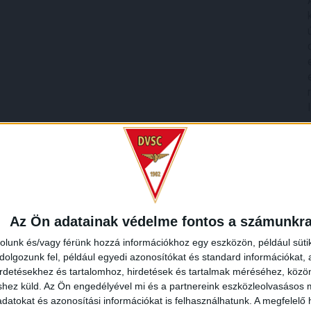
Az Ön adatainak védelme fontos a számunkr
rolunk és/vagy férünk hozzá információkhoz egy eszközön, például süti
olgozunk fel, például egyedi azonosítókat és standard információkat,
irdetésekhez és tartalomhoz, hirdetések és tartalmak méréséhez, kö
shez küld.
Az Ön engedélyével mi és a partnereink eszközleolvasásos m
datokat és azonosítási információkat is felhasználhatunk. A megfelelő h