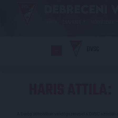
HÍREK
CSAPATOK
MÉRKŐZÉSEK
DVSC
HARIS ATTILA
:
A Dorog otthonában vendégszerepel a DVSC szerdán a