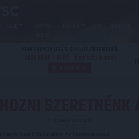
KLUB
JEGY ÉS
GALÉRIA
SHOP
AKADÉMIA
BÉRLET
KONFERENCIA LIGA 3. SELEJTEZŐFDORDULÓ
2026.08.06. - 19
00
Nagyerdei Stadion
:
C
JEGYVÁSÁRLÁS
HOZNI SZERETNÉNK 
Közzétéve: 2019.12.10.
 Magyar Kupa 8. fordulójában. Az összecsapással