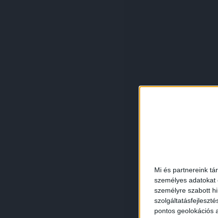
Mi és partnereink tá
személyes adatokat d
személyre szabott h
szolgáltatásfejleszté
pontos geolokációs a