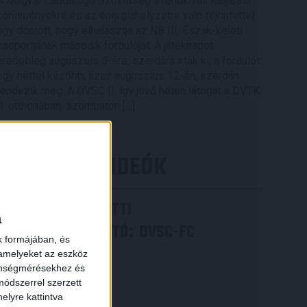
A Magyar Labdarúgó Szövetség a rendkívüli időjárási
körülményekre és az energiahelyzetre való tekintettel
úgy döntött, hogy elhalasztja az NB III. Észak-keleti
csoportjának második fordulóját. A játéknapot
eredetileg augusztus 5-ére, szerdára írták ki, a fordulót
egy héttel később, azaz augusztus 12-én, szerdán
rendezik meg. A DVSC II. így jövő héten látogat a DVTK
II. otthonában, szombaton […]
Bővebben →
LEGÚJABB VIDEÓK
×
VIDEÓ! MECCS ELŐTTI
a
SAJTÓTÁJÉKOZTATÓ
DVSC-FC
:
k formájában, és
COPENHAGEN
 amelyeket az eszköz
zönségmérésekhez és
2026.08.05.
ódszerrel szerzett
Bővebben →
elyre kattintva