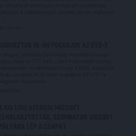
az Oroszlánok becenéven emlegetett koppenhágai
csapatról. A futballrajongók számára persze aligha kell
[…]
Bővebben →
AUGUSZTUS 16-ÁN FOGADJUK AZ ETO-T
A Magyar Labdarúgó Szövetség Versenybizottsága
elkészítette az OTP Bank Liga 4. fordulójának pontos
menetrendjét, melyből kiderül, hogy a DVSC augusztus
16-án, vasárnap 16.30 órától fogadja az ETO FC-t a
Nagyerdei Stadionban.
Bővebben →
A KIS LOKI SZERDAI MECCSÉT
ELHALASZTOTTÁK, SZOMBATON VISZONT
PÁLYÁRA LÉP A CSAPAT