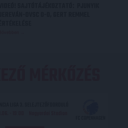
VIDEÓ! SAJTÓTÁJÉKOZTATÓ
PJUNYIK
:
JEREVÁN-DVSC 0-0, GERT REMMEL
ÉRTÉKELÉSE
Bővebben →
EZŐ MÉRKŐZÉS
CIA LIGA 3. SELEJTEZŐFDORDULÓ
06. - 19
00
Nagyerdei Stadion
:
FC COPENHAGEN