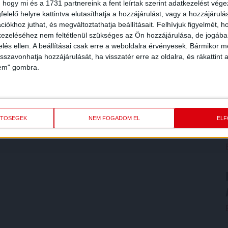
 hogy mi és a 1731 partnereink a fent leírtak szerint adatkezelést vég
elelő helyre kattintva elutasíthatja a hozzájárulást, vagy a hozzájárul
iókhoz juthat, és megváltoztathatja beállításait.
Felhívjuk figyelmét, 
ezeléséhez nem feltétlenül szükséges az Ön hozzájárulása, de jogában 
zelés ellen. A beállításai csak erre a weboldalra érvényesek. Bármikor m
isszavonhatja hozzájárulását, ha visszatér erre az oldalra, és rákattint a
lem" gombra.
ETŐSÉGEK
NEM FOGADOM EL
EL