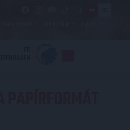
SZOLGÁLTATÁSOK
SZPONZOROK
KAPCSOLAT
FC
DVSC
OPENHAGEN
A PAPÍRFORMÁT