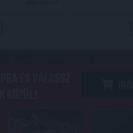
MECCS RÉSZLETEI
PBA ÉS VÁLASSZ
IRÁ
K KÖZÜL!