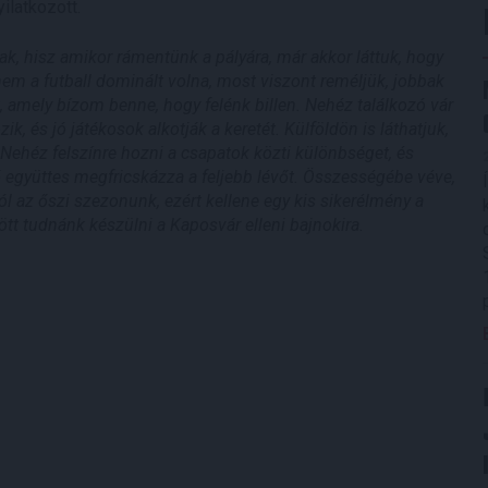
ilatkozott.
, hisz amikor rámentünk a pályára, már akkor láttuk, hogy
m a futball dominált volna, most viszont reméljük, jobbak
 amely bízom benne, hogy felénk billen. Nehéz találkozó vár
k, és jó játékosok alkotják a keretét. Külföldön is láthatjuk,
Nehéz felszínre hozni a csapatok közti különbséget, és
 együttes megfricskázza a feljebb lévőt. Összességébe véve,
ól az őszi szezonunk, ezért kellene egy kis sikerélmény a
ött tudnánk készülni a Kaposvár elleni bajnokira.