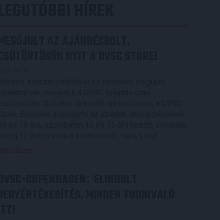
LEGUTÓBBI HÍREK
MEGÚJULT AZ AJÁNDÉKBOLT,
CSÜTÖRTÖKÖN NYIT A DVSC STORE!
2026.08.05.
Ízléses, korszerű külsővel és belsővel, megújult
kínálattal vár mindenkit a DVSC felújítás után
csütörtökön 16 órakor újra nyitó ajándékboltja, a DVSC
Store. Érdemes ellátogatni az üzletbe, amely pénteken
10 és 18 óra, szombaton 10 és 15 óra között, vasárnap
pedig 12 órától várja a szurkolókat. Hajrá, Loki!
Bővebben →
DVSC-COPENHAGEN
ELINDULT
:
JEGYÉRTÉKESÍTÉS, MINDEN TUDNIVALÓ
ITT!