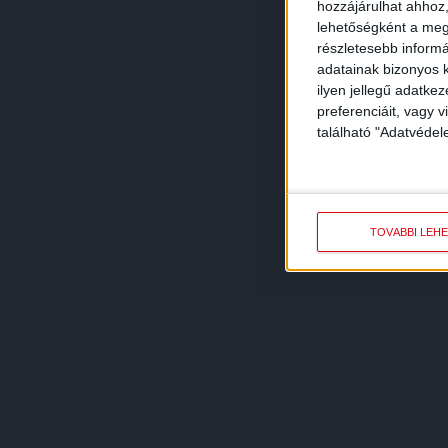
hozzájárulhat ahhoz,
lehetőségként a megf
részletesebb informác
adatainak bizonyos k
ilyen jellegű adatke
preferenciáit, vagy v
található "Adatvéde
TOVÁBBI LEH