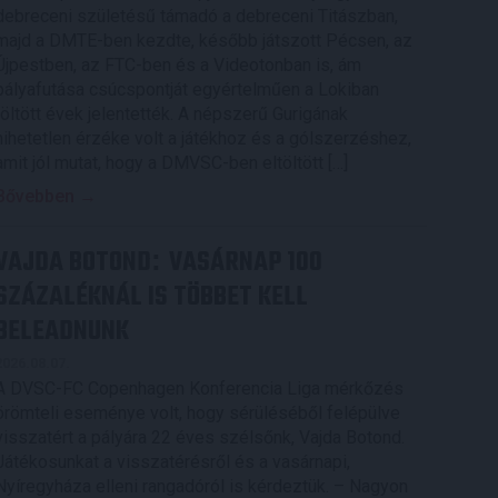
debreceni születésű támadó a debreceni Titászban,
majd a DMTE-ben kezdte, később játszott Pécsen, az
Újpestben, az FTC-ben és a Videotonban is, ám
pályafutása csúcspontját egyértelműen a Lokiban
töltött évek jelentették. A népszerű Gurigának
hihetetlen érzéke volt a játékhoz és a gólszerzéshez,
amit jól mutat, hogy a DMVSC-ben eltöltött […]
Bővebben →
VAJDA BOTOND
VASÁRNAP 100
:
SZÁZALÉKNÁL IS TÖBBET KELL
BELEADNUNK
2026.08.07.
A DVSC-FC Copenhagen Konferencia Liga mérkőzés
örömteli eseménye volt, hogy sérüléséből felépülve
visszatért a pályára 22 éves szélsőnk, Vajda Botond.
Játékosunkat a visszatérésről és a vasárnapi,
Nyíregyháza elleni rangadóról is kérdeztük. – Nagyon