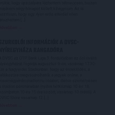
örülök, hogy újra pályára léphettem tétmeccsen, hiszen
majdnem négy hónapot kellett kihagynom. Az is
pozitívum, hogy egy ilyen erős ellenfél ellen
játszhattam […]
Bővebben →
SZURKOLÓI INFORMÁCIÓK A DVSC-
NYÍREGYHÁZA RANGADÓRA
A DVSC az OTP Bank Liga 3. fordulójában az ősi rivális
Nyíregyházát fogadja augusztus 9-én, vasárnap 17.30-
kor a Nagyerdei Stadionban. Nagy az érdeklődés, a
találkozóra megvásárolhatók a jegyek online, a
www.nagyerdeistadion.hu oldalon, illetve személyesen
a stadion pénztáraiban (nyitva hétköznap 10 és 18,
szombaton 10 és 15 óra között, vasárnap 10 órától). A
DVSC Store vasárnap 12 […]
Bővebben →