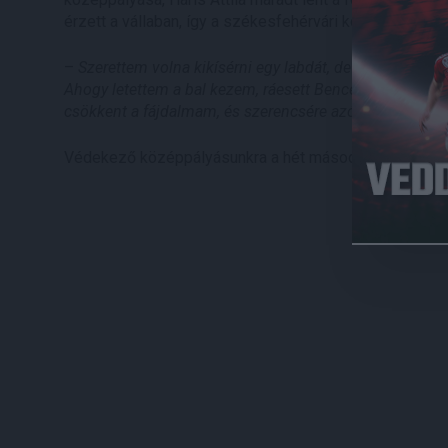
érzett a vállaban, így a székesfehérvári kórházba szállí
–
Szerettem volna kikísérni egy labdát, de éreztem, h
Ahogy letettem a bal kezem, ráesett Bence, és azt az er
csökkent a fájdalmam, és szerencsére azóta folyamato
Védekező középpályásunkra a hét második felében úja