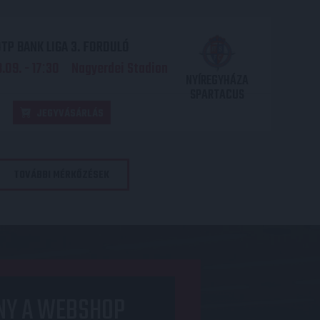
TP BANK LIGA 3. FORDULÓ
.09. - 17
30
Nagyerdei Stadion
:
NYÍREGYHÁZA
SPARTACUS
JEGYVÁSÁRLÁS
TOVÁBBI MÉRKŐZÉSEK
NY A WEBSHOP