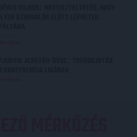
DÉNES VILMOS
MEGTISZTELTETÉS, HOGY
:
ILYEN SZURKOLÓK ELŐTT LÉPHETEK
PÁLYÁRA
2026.07.31.
Bővebben →
PJUNYIK JEREVÁN-DVSC
TOVÁBBJUTÁS
:
A KONFERENCIA LIGÁBAN
Bővebben →
EZŐ MÉRKŐZÉS