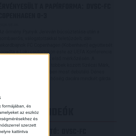
ÉRVÉNYESÜLT A PAPÍRFORMA
DVSC-FC
:
COPENHAGEN 0-3
2026.08.06.
Az örmény Pjunyik Jereván búcsúztatása után a
bombaerős, válogatottakkal teletűzdelt, dán
rekordbajnok FC Copenhagen (Köbenhavn) együttesét
fogadta a Loki csütörtökön este az UEFA Konferencia
Liga 3. selejtezőkörének első mérkőzésén. A
kezdőcsapatban ott volt többek között Szécsi Márk,
Batik Bence és a DVSC-ben most debütáló Dénes
Vilmos is. A találkozót a hőség dacára mindkét gárda
viszonylag […]
Bővebben →
a
k formájában, és
LEGÚJABB VIDEÓK
 amelyeket az eszköz
zönségmérésekhez és
ódszerrel szerzett
SAJTÓTÁJÉKOZTATÓ
DVSC-FC
:
elyre kattintva