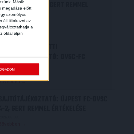
ezzünk. Másik
COPENHAGEN 0-3, GERT REMMEL
ás megadása előtt
ÉRTÉKELÉSE
hogy személyes
áll tiltakozni az
2026.08.07.
egváltoztathatja a
Bővebben →
z oldal alján
VIDEÓ! MECCS ELŐTTI
SAJTÓTÁJÉKOZTATÓ
DVSC-FC
:
COPENHAGEN
FOGADOM
2026.08.05.
Bővebben →
SAJTÓTÁJÉKOZTATÓ
ÚJPEST FC-DVSC
:
4-2, GERT REMMEL ÉRTÉKELÉSE
2026.08.03.
Bővebben →