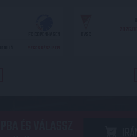
O
2026.08
FC COPENHAGEN
DVSC
DORDULÓ
MECCS RÉSZLETEI
PBA ÉS VÁLASSZ
IRÁ