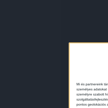
Mi és partnereink tá
személyes adatokat d
személyre szabott h
szolgáltatásfejleszté
pontos geolokációs a