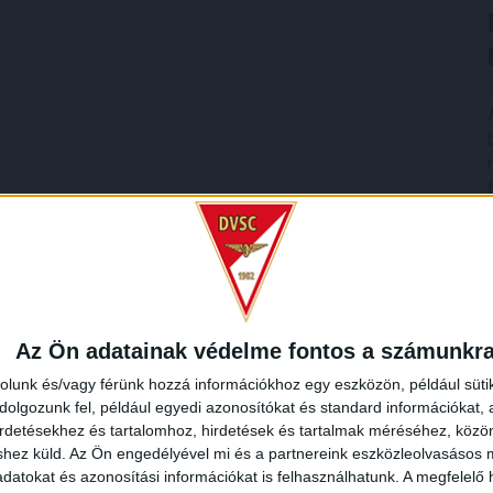
Az Ön adatainak védelme fontos a számunkr
rolunk és/vagy férünk hozzá információkhoz egy eszközön, például süti
olgozunk fel, például egyedi azonosítókat és standard információkat,
irdetésekhez és tartalomhoz, hirdetések és tartalmak méréséhez, kö
shez küld.
Az Ön engedélyével mi és a partnereink eszközleolvasásos m
datokat és azonosítási információkat is felhasználhatunk. A megfelelő h