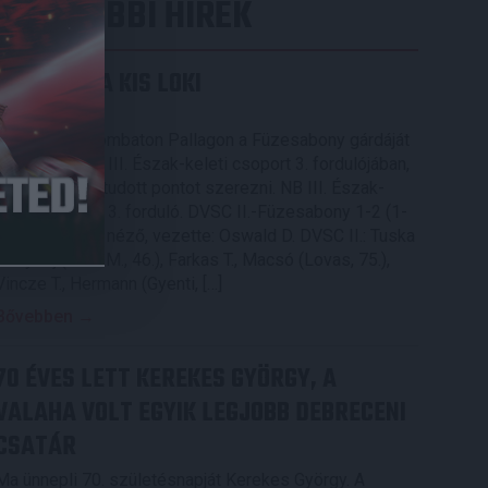
LEGUTÓBBI HÍREK
KIKAPOTT A KIS LOKI
2026.08.08.
A DVSC II. szombaton Pallagon a Füzesabony gárdáját
fogadta az NB III. Észak-keleti csoport 3. fordulójában,
s ezúttal nem tudott pontot szerezni. NB III. Észak-
keleti csoport, 3. forduló. DVSC II.-Füzesabony 1-2 (1-
1). Pallag, 200 néző, vezette: Oswald D. DVSC II.: Tuska
– Myrtaj (Kiss M., 46.), Farkas T., Macsó (Lovas, 75.),
Vincze T., Hermann (Gyenti, […]
Bővebben →
70 ÉVES LETT KEREKES GYÖRGY, A
VALAHA VOLT EGYIK LEGJOBB DEBRECENI
CSATÁR
Ma ünnepli 70. születésnapját Kerekes György. A