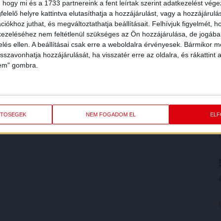
 hogy mi és a 1733 partnereink a fent leírtak szerint adatkezelést vég
elelő helyre kattintva elutasíthatja a hozzájárulást, vagy a hozzájárul
iókhoz juthat, és megváltoztathatja beállításait.
Felhívjuk figyelmét, 
ezeléséhez nem feltétlenül szükséges az Ön hozzájárulása, de jogában 
zelés ellen. A beállításai csak erre a weboldalra érvényesek. Bármikor m
isszavonhatja hozzájárulását, ha visszatér erre az oldalra, és rákattint a
lem" gombra.
ETŐSÉGEK
NEM FOGADOM EL
EL