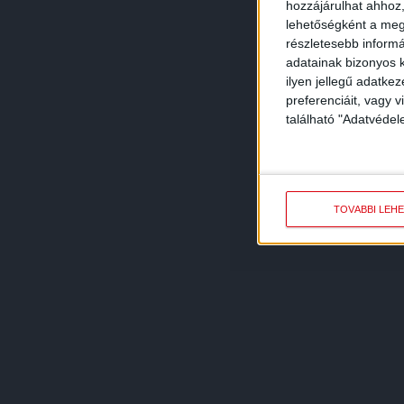
hozzájárulhat ahhoz,
lehetőségként a megf
részletesebb informác
adatainak bizonyos k
ilyen jellegű adatke
preferenciáit, vagy v
található "Adatvéde
TOVÁBBI LEH