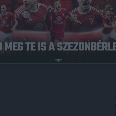
tották, ahol visszarakták a kiugrott testrészt.
ogy jön mögöttem Sós Bence, majd a vizes füvön elcsúsztam.
őhatást már nem bírta el a vállam. Miután visszarakták,
san javul
– elevenítette fel sérülését Haris Attila.
bb vizsgálatok várnak.