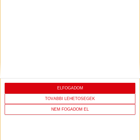
LEGUTÓBBI EREDMÉNY
DVSC
FC
ELFOGADOM
COPENHAGEN
TOVÁBBI LEHETŐSÉGEK
NEM FOGADOM EL
0
-
3
2026-08-
KONFERENCIA LIGA 3.
MECCS