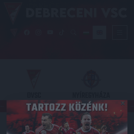
DVSC
NYÍREGYHÁZA
×
SPARTACUS
OTP BANK LIGA 3. FORDULÓ
2026.08.09. - 17
30
Nagyerdei Stadion
: