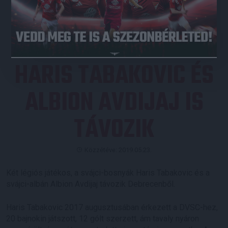
JEGYVÁSÁRLÁS
HARIS TABAKOVIC ÉS
ALBION AVDIJAJ IS
TÁVOZIK
Közzétéve: 2019.05.23.
Két légiós játékos, a svájci-bosnyák Haris Tabakovic és a
svájci-albán Albion Avdijaj távozik Debrecenből.
Haris Tabakovic 2017 augusztusában érkezett a DVSC-hez,
20 bajnokin játszott, 12 gólt szerzett, ám tavaly nyáron