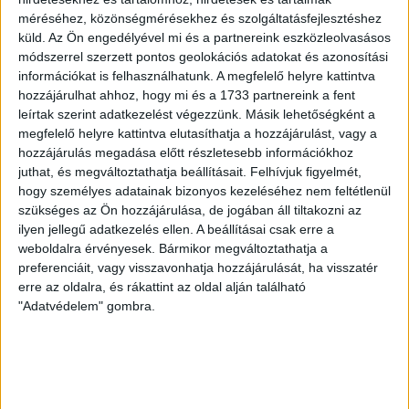
2026.08.08.
méréséhez, közönségmérésekhez és szolgáltatásfejlesztéshez
Ma ünnepli 70. születésnapját Kerekes György. A debreceni
küld.
Az Ön engedélyével mi és a partnereink eszközleolvasásos
születésű támadó a debreceni Titászban, majd a DMTE-ben
módszerrel szerzett pontos geolokációs adatokat és azonosítási
kezdte, később játszott Pécsen, az Újpestben, az FTC-ben
információkat is felhasználhatunk. A megfelelő helyre kattintva
és a Videotonban is, ám pályafutása csúcspontját
hozzájárulhat ahhoz, hogy mi és a 1733 partnereink a fent
egyértelműen a Lokiban töltött évek jelentették. A népszerű
leírtak szerint adatkezelést végezzünk. Másik lehetőségként a
Gurigának hihetetlen érzéke volt a játékhoz és a
megfelelő helyre kattintva elutasíthatja a hozzájárulást, vagy a
gólszerzéshez, amit jól mutat, hogy a DMVSC-ben eltöltött
hozzájárulás megadása előtt részletesebb információkhoz
[…]
juthat, és megváltoztathatja beállításait.
Felhívjuk figyelmét,
Bővebben →
hogy személyes adatainak bizonyos kezeléséhez nem feltétlenül
szükséges az Ön hozzájárulása, de jogában áll tiltakozni az
ilyen jellegű adatkezelés ellen. A beállításai csak erre a
VAJDA BOTOND
VASÁRNAP 100
:
weboldalra érvényesek. Bármikor megváltoztathatja a
SZÁZALÉKNÁL IS TÖBBET KELL BELEADNUNK
preferenciáit, vagy visszavonhatja hozzájárulását, ha visszatér
erre az oldalra, és rákattint az oldal alján található
2026.08.07.
"Adatvédelem" gombra.
A DVSC-FC Copenhagen Konferencia Liga mérkőzés
örömteli eseménye volt, hogy sérüléséből felépülve
visszatért a pályára 22 éves szélsőnk, Vajda Botond.
Játékosunkat a visszatérésről és a vasárnapi, Nyíregyháza
elleni rangadóról is kérdeztük. – Nagyon örülök, hogy újra