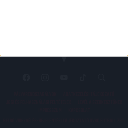
PÁLYARENDSZABÁLYOK
ADATKEZELÉSI TÁJÉKOZATÓ
JOGI ÉS FELHASZNÁLÁSI FELTÉTELEK
LEVÉL A SZERKESZTŐNEK
IMPRESSZUM
KAPCSOLAT
BELSŐ VISSZAÉLÉS-BEJELENTÉSI TÁJÉKOZTATÓ DVSC FUTBALL ZRT.