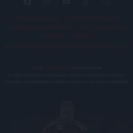
PÁLYARENDSZABÁLYOK
ADATKEZELÉSI TÁJÉKOZATÓ
JOGI ÉS FELHASZNÁLÁSI FELTÉTELEK
LEVÉL A SZERKESZTŐNEK
IMPRESSZUM
KAPCSOLAT
BELSŐ VISSZAÉLÉS-BEJELENTÉSI TÁJÉKOZTATÓ DVSC FUTBALL ZRT.
© 2026
DVSC Futball Zrt.
Minden jog fenntartva.
Az oldalon található írott és képi anyagok csak a forrás megjelölésével, internetes
felhasználás esetén élő hivatkozás elhelyezésével (forrás: dvsc.hu) használhatóak fel.