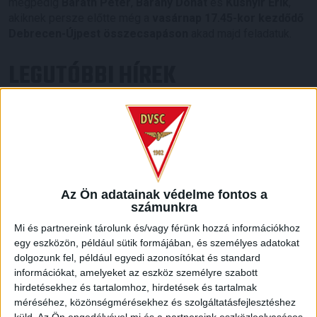
mégpedig
Baráth Péter
,
Bárány Donát
és
Kusnyír Erik
,
akiknek persze előtte még a
vasárnap 17.45-kor kezdődő
Debrecen-Újpest összecsapáson
akad majd feladatuk.
LEGUTÓBBI HÍREK
VAJDA BOTOND
VASÁRNAP 100
:
SZÁZALÉKNÁL IS TÖBBET KELL BELEADNUNK
2026.08.07.
A DVSC-FC Copenhagen Konferencia Liga mérkőzés
Az Ön adatainak védelme fontos a
örömteli eseménye volt, hogy sérüléséből felépülve
számunkra
visszatért a pályára 22 éves szélsőnk, Vajda Botond.
Játékosunkat a visszatérésről és a vasárnapi, Nyíregyháza
Mi és partnereink tárolunk és/vagy férünk hozzá információkhoz
elleni rangadóról is kérdeztük. – Nagyon örülök, hogy újra
egy eszközön, például sütik formájában, és személyes adatokat
pályára léphettem tétmeccsen, hiszen majdnem négy
dolgozunk fel, például egyedi azonosítókat és standard
hónapot kellett kihagynom. Az is pozitívum, hogy egy ilyen
információkat, amelyeket az eszköz személyre szabott
erős ellenfél ellen játszhattam […]
hirdetésekhez és tartalomhoz, hirdetések és tartalmak
méréséhez, közönségmérésekhez és szolgáltatásfejlesztéshez
Bővebben →