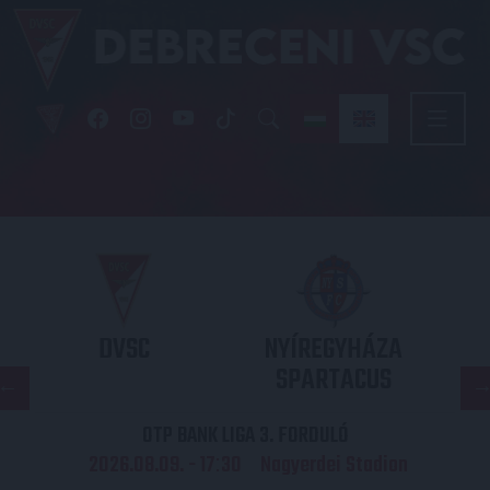
DVSC
NYÍREGYHÁZA
SPARTACUS
OTP BANK LIGA 3. FORDULÓ
2026.08.09. - 17
30
Nagyerdei Stadion
: