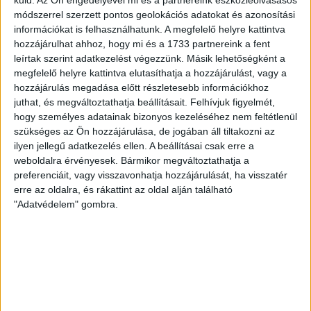
küld.
Az Ön engedélyével mi és a partnereink eszközleolvasásos
módszerrel szerzett pontos geolokációs adatokat és azonosítási
SZURKOLÓI INFORMÁCIÓK A DVSC-
információkat is felhasználhatunk. A megfelelő helyre kattintva
hozzájárulhat ahhoz, hogy mi és a 1733 partnereink a fent
NYÍREGYHÁZA RANGADÓRA
leírtak szerint adatkezelést végezzünk. Másik lehetőségként a
megfelelő helyre kattintva elutasíthatja a hozzájárulást, vagy a
A DVSC az OTP Bank Liga 3. fordulójában az ősi rivális
hozzájárulás megadása előtt részletesebb információkhoz
Nyíregyházát fogadja augusztus 9-én, vasárnap 17.30-kor a
juthat, és megváltoztathatja beállításait.
Felhívjuk figyelmét,
Nagyerdei Stadionban. Nagy az érdeklődés, a találkozóra
hogy személyes adatainak bizonyos kezeléséhez nem feltétlenül
megvásárolhatók a jegyek online, a
szükséges az Ön hozzájárulása, de jogában áll tiltakozni az
www.nagyerdeistadion.hu oldalon, illetve személyesen a
ilyen jellegű adatkezelés ellen. A beállításai csak erre a
stadion pénztáraiban (nyitva hétköznap 10 és 18,
weboldalra érvényesek. Bármikor megváltoztathatja a
szombaton 10 és 15 óra között, vasárnap 10 órától). A DVSC
preferenciáit, vagy visszavonhatja hozzájárulását, ha visszatér
Store vasárnap 12 […]
erre az oldalra, és rákattint az oldal alján található
Bővebben →
"Adatvédelem" gombra.
ÉRVÉNYESÜLT A PAPÍRFORMA
DVSC-FC
:
COPENHAGEN 0-3
2026.08.06.
Az örmény Pjunyik Jereván búcsúztatása után a bombaerős,