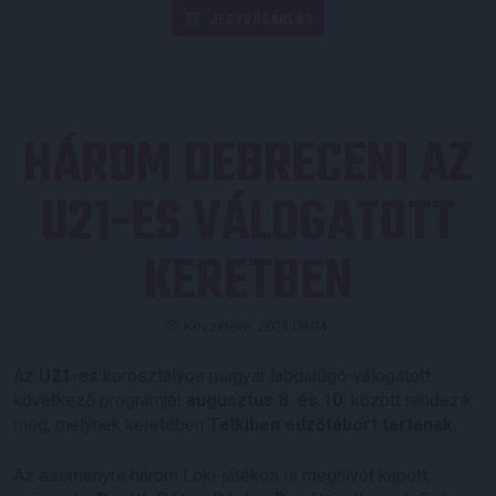
JEGYVÁSÁRLÁS
HÁROM DEBRECENI AZ
U21-ES VÁLOGATOTT
KERETBEN
Közzétéve: 2021.08.04.
Az
U21-es
korosztályos magyar labdarúgó-válogatott
következő programját
augusztus 8. és 10.
között rendezik
meg, melynek keretében
Telkiben edzőtábort tartanak.
Az eseményre három Loki-játékos is meghívót kapott,