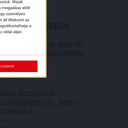
[…]
ezzünk. Másik
ás megadása előtt
Bővebben →
hogy személyes
áll tiltakozni az
LEGÚJABB VIDEÓK
egváltoztathatja a
z oldal alján
SAJTÓTÁJÉKOZTATÓ
DVSC-FC
:
COPENHAGEN 0-3, GERT REMMEL
ÉRTÉKELÉSE
FOGADOM
2026.08.07.
Bővebben →
VIDEÓ! MECCS ELŐTTI
SAJTÓTÁJÉKOZTATÓ
DVSC-FC
:
COPENHAGEN
2026.08.05.
Bővebben →