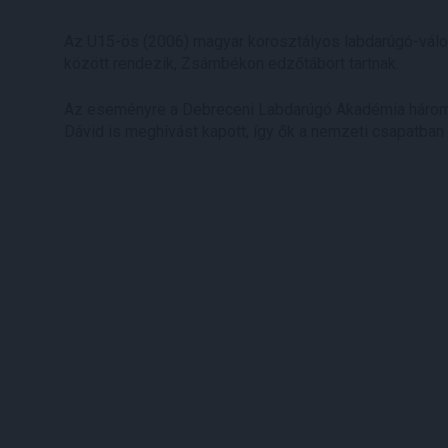
Az U15-ös (2006) magyar korosztályos labdarúgó-válo
között rendezik, Zsámbékon edzőtábort tartnak.
Az eseményre a Debreceni Labdarúgó Akadémia három 
Dávid is meghívást kapott, így ők a nemzeti csapatban 