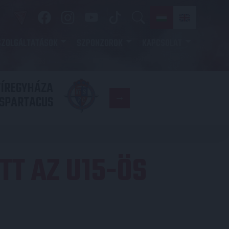
SZOLGÁLTATÁSOK
SZPONZOROK
KAPCSOLAT
YÍREGYHÁZA
FC
SPARTACUS
COPENHAGE
TT AZ U15-ÖS