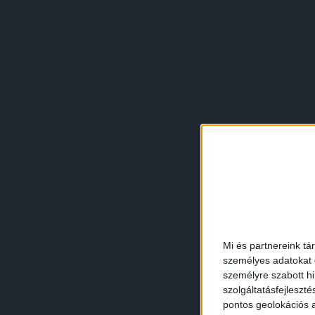
Mi és partnereink tá
személyes adatokat d
személyre szabott h
szolgáltatásfejleszté
pontos geolokációs a