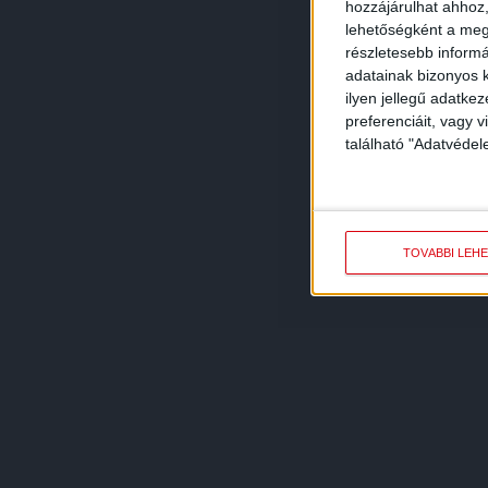
hozzájárulhat ahhoz,
lehetőségként a megf
részletesebb informác
adatainak bizonyos k
ilyen jellegű adatke
preferenciáit, vagy v
található "Adatvéde
TOVÁBBI LEH