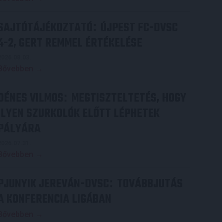
SAJTÓTÁJÉKOZTATÓ
ÚJPEST FC-DVSC
:
4-2, GERT REMMEL ÉRTÉKELÉSE
2026.08.03.
Bővebben →
DÉNES VILMOS
MEGTISZTELTETÉS, HOGY
:
ILYEN SZURKOLÓK ELŐTT LÉPHETEK
PÁLYÁRA
2026.07.31.
Bővebben →
PJUNYIK JEREVÁN-DVSC
TOVÁBBJUTÁS
:
A KONFERENCIA LIGÁBAN
Bővebben →