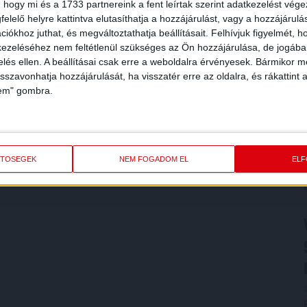
 hogy mi és a 1733 partnereink a fent leírtak szerint adatkezelést vég
elelő helyre kattintva elutasíthatja a hozzájárulást, vagy a hozzájárul
iókhoz juthat, és megváltoztathatja beállításait.
Felhívjuk figyelmét, 
ezeléséhez nem feltétlenül szükséges az Ön hozzájárulása, de jogában 
zelés ellen. A beállításai csak erre a weboldalra érvényesek. Bármikor m
isszavonhatja hozzájárulását, ha visszatér erre az oldalra, és rákattint a
lem" gombra.
ETŐSÉGEK
NEM FOGADOM EL
EL