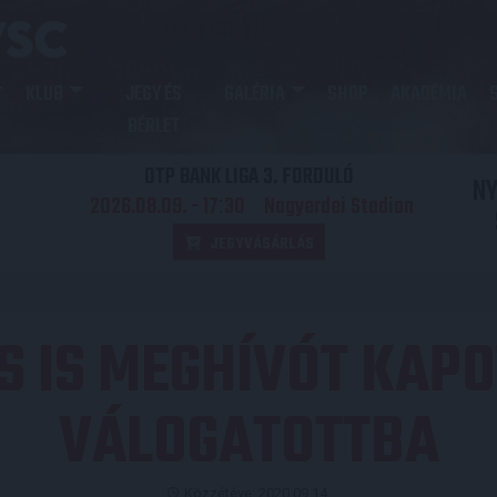
KLUB
JEGY ÉS
GALÉRIA
SHOP
AKADÉMIA
BÉRLET
OTP BANK LIGA 3. FORDULÓ
N
2026.08.09. - 17
30
Nagyerdei Stadion
:
JEGYVÁSÁRLÁS
 IS MEGHÍVÓT KAPO
VÁLOGATOTTBA
Közzétéve: 2020.09.14.