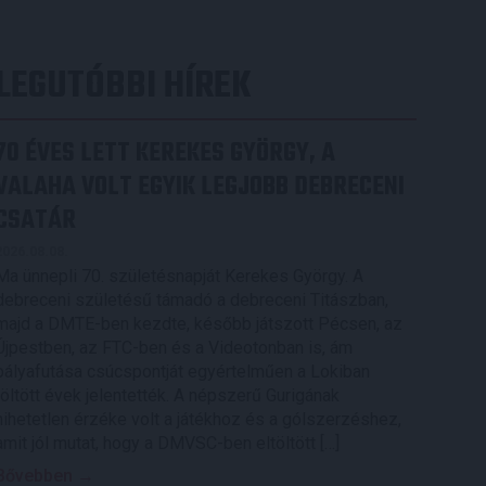
LEGUTÓBBI HÍREK
70 ÉVES LETT KEREKES GYÖRGY, A
VALAHA VOLT EGYIK LEGJOBB DEBRECENI
CSATÁR
2026.08.08.
Ma ünnepli 70. születésnapját Kerekes György. A
debreceni születésű támadó a debreceni Titászban,
majd a DMTE-ben kezdte, később játszott Pécsen, az
Újpestben, az FTC-ben és a Videotonban is, ám
pályafutása csúcspontját egyértelműen a Lokiban
töltött évek jelentették. A népszerű Gurigának
hihetetlen érzéke volt a játékhoz és a gólszerzéshez,
amit jól mutat, hogy a DMVSC-ben eltöltött […]
Bővebben →