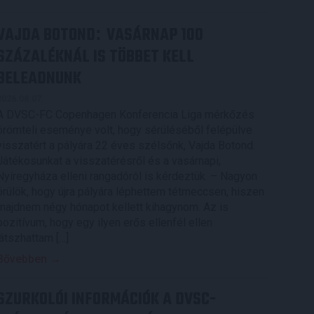
VAJDA BOTOND
VASÁRNAP 100
:
SZÁZALÉKNÁL IS TÖBBET KELL
BELEADNUNK
2026.08.07.
A DVSC-FC Copenhagen Konferencia Liga mérkőzés
örömteli eseménye volt, hogy sérüléséből felépülve
visszatért a pályára 22 éves szélsőnk, Vajda Botond.
Játékosunkat a visszatérésről és a vasárnapi,
Nyíregyháza elleni rangadóról is kérdeztük. – Nagyon
örülök, hogy újra pályára léphettem tétmeccsen, hiszen
majdnem négy hónapot kellett kihagynom. Az is
pozitívum, hogy egy ilyen erős ellenfél ellen
játszhattam […]
Bővebben →
SZURKOLÓI INFORMÁCIÓK A DVSC-