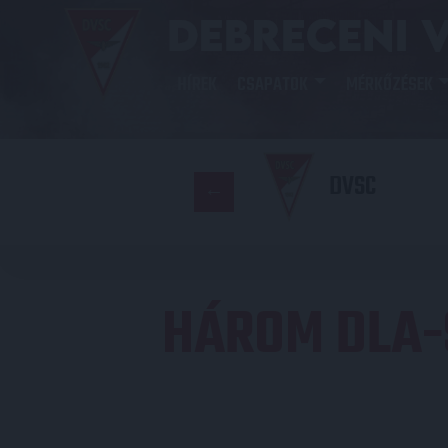
HÍREK
CSAPATOK
MÉRKŐZÉSEK
DVSC
HÁROM DLA-S