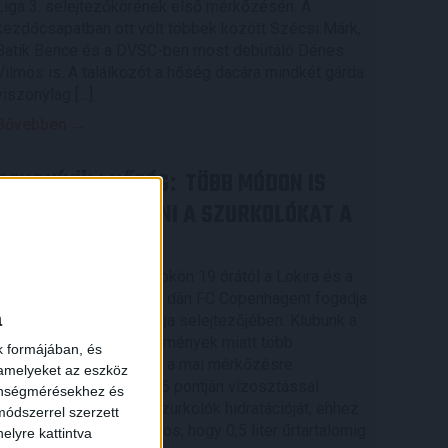
Liga 3. selejtezőkörének első mérkőzésén. A
kezdőcsapatban ott volt többek között Szécsi Márk,
Batik Bence és a DVSC-ben most debütáló Dénes
Vilmos is. A találkozót a hőség dacára mindkét gárda
viszonylag […]
Bővebben →
RENDKÍVÜLI HŐSÉG
TÖBB MÓDON IS
:
IGYEKSZIK SEGÍTENI A SZURKOLÓKAT A
DVSC
×
Nagy meccs vár csütörtökön 19 órától a Lokira és a
szurkolóira, csapatunk a dán FC Copenhagent fogadja
a
az UEFA Konferencia Liga selejtezőjében. Klubunk a
rendkívüli időjárási körülmények miatt több
k formájában, és
intézkedésről is döntött a mai mérkőzésre
 amelyeket az eszköz
vonatkozóan. A stadion 6 pontján vízosztással
zönségmérésekhez és
igyekszünk segíteni a szurkolók hidratációját, ehhez
ódszerrel szerzett
kapcsolódóan az is fontos, hogy 0,5 liter űrtartalomig
elyre kattintva