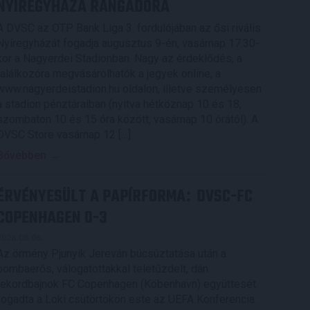
NYÍREGYHÁZA RANGADÓRA
A DVSC az OTP Bank Liga 3. fordulójában az ősi rivális
Nyíregyházát fogadja augusztus 9-én, vasárnap 17.30-
kor a Nagyerdei Stadionban. Nagy az érdeklődés, a
találkozóra megvásárolhatók a jegyek online, a
www.nagyerdeistadion.hu oldalon, illetve személyesen
a stadion pénztáraiban (nyitva hétköznap 10 és 18,
szombaton 10 és 15 óra között, vasárnap 10 órától). A
DVSC Store vasárnap 12 […]
Bővebben →
ÉRVÉNYESÜLT A PAPÍRFORMA
DVSC-FC
:
COPENHAGEN 0-3
2026.08.06.
Az örmény Pjunyik Jereván búcsúztatása után a
bombaerős, válogatottakkal teletűzdelt, dán
rekordbajnok FC Copenhagen (Köbenhavn) együttesét
fogadta a Loki csütörtökön este az UEFA Konferencia