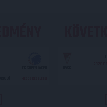
REDMÉNY
KÖVETK
O
2026.08
FC COPENHAGEN
DVSC
DORDULÓ
MECCS RÉSZLETEI