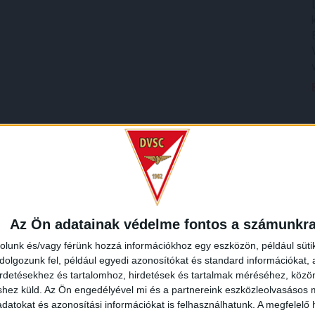
Az Ön adatainak védelme fontos a számunkr
rolunk és/vagy férünk hozzá információkhoz egy eszközön, például süti
olgozunk fel, például egyedi azonosítókat és standard információkat,
irdetésekhez és tartalomhoz, hirdetések és tartalmak méréséhez, kö
shez küld.
Az Ön engedélyével mi és a partnereink eszközleolvasásos m
datokat és azonosítási információkat is felhasználhatunk. A megfelelő h