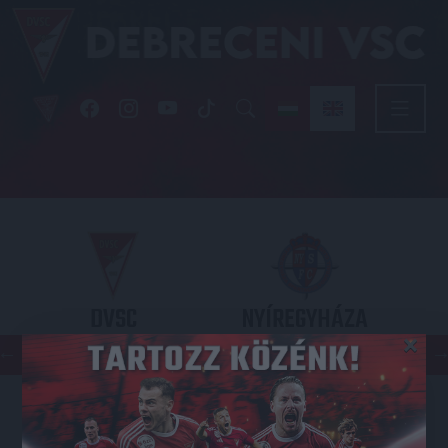
DVSC
NYÍREGYHÁZA
×
SPARTACUS
OTP BANK LIGA 3. FORDULÓ
2026.08.09. - 17
30
Nagyerdei Stadion
: