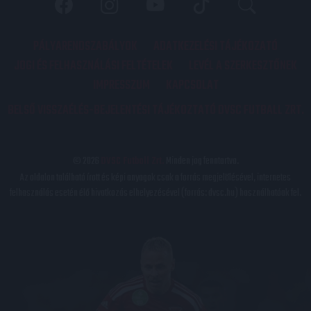
PÁLYARENDSZABÁLYOK
ADATKEZELÉSI TÁJÉKOZATÓ
JOGI ÉS FELHASZNÁLÁSI FELTÉTELEK
LEVÉL A SZERKESZTŐNEK
IMPRESSZUM
KAPCSOLAT
BELSŐ VISSZAÉLÉS-BEJELENTÉSI TÁJÉKOZTATÓ DVSC FUTBALL ZRT.
© 2026
DVSC Futball Zrt.
Minden jog fenntartva.
Az oldalon található írott és képi anyagok csak a forrás megjelölésével, internetes
felhasználás esetén élő hivatkozás elhelyezésével (forrás: dvsc.hu) használhatóak fel.