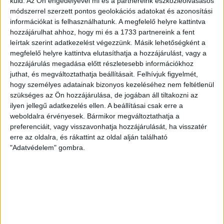
70 ÉVES LETT KEREKES GYÖRGY, A VALAHA
küld.
Az Ön engedélyével mi és a partnereink eszközleolvasásos
módszerrel szerzett pontos geolokációs adatokat és azonosítási
VOLT EGYIK LEGJOBB DEBRECENI CSATÁR
információkat is felhasználhatunk. A megfelelő helyre kattintva
hozzájárulhat ahhoz, hogy mi és a 1733 partnereink a fent
Ma ünnepli 70. születésnapját Kerekes György. A debreceni
leírtak szerint adatkezelést végezzünk. Másik lehetőségként a
születésű támadó a debreceni Titászban, majd a DMTE-ben
megfelelő helyre kattintva elutasíthatja a hozzájárulást, vagy a
kezdte, később játszott Pécsen, az Újpestben, az FTC-ben
hozzájárulás megadása előtt részletesebb információkhoz
és a Videotonban is, ám pályafutása csúcspontját
juthat, és megváltoztathatja beállításait.
Felhívjuk figyelmét,
egyértelműen a Lokiban töltött évek jelentették. A népszerű
hogy személyes adatainak bizonyos kezeléséhez nem feltétlenül
Gurigának hihetetlen érzéke volt a játékhoz és a
szükséges az Ön hozzájárulása, de jogában áll tiltakozni az
gólszerzéshez, amit jól mutat, hogy a DMVSC-ben eltöltött
ilyen jellegű adatkezelés ellen. A beállításai csak erre a
[…]
weboldalra érvényesek. Bármikor megváltoztathatja a
Bővebben →
preferenciáit, vagy visszavonhatja hozzájárulását, ha visszatér
erre az oldalra, és rákattint az oldal alján található
"Adatvédelem" gombra.
VAJDA BOTOND
VASÁRNAP 100
:
SZÁZALÉKNÁL IS TÖBBET KELL BELEADNUNK
2026.08.07.
A DVSC-FC Copenhagen Konferencia Liga mérkőzés
örömteli eseménye volt, hogy sérüléséből felépülve
visszatért a pályára 22 éves szélsőnk, Vajda Botond.