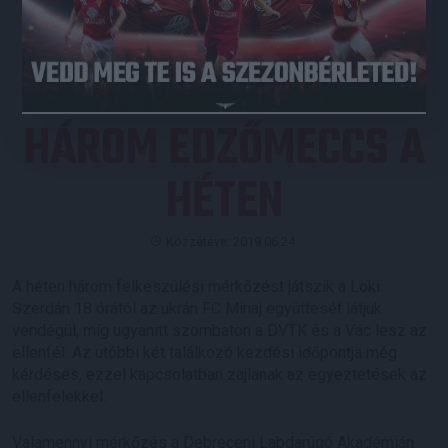
JEGYVÁSÁRLÁS
HÁROM EDZŐMECCS A
HÉTEN
Közzétéve: 2019.06.24.
A héten három felkészülési mérkőzést játszik a Loki.
Szerdán 18 órától az ukrán FC Minaj együttesét látjuk
vendégül, míg ugyanitt szombaton a DVTK és a Vác lesz az
ellenfél. Az utóbbi két találkozó kezdési időpontja még
kérdéses, ezzel kapcsolatban zajlanak az egyeztetések az
ellenfelekkel.
Valamennyi mérkőzés a Debreceni Labdarúgó Akadémián