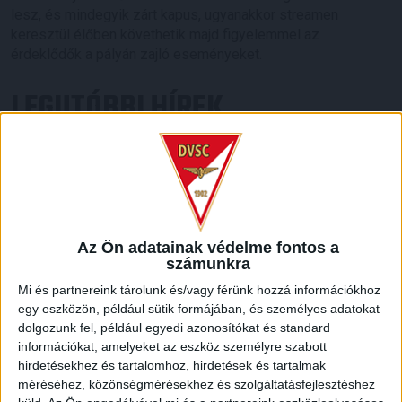
lesz, és mindegyik zárt kapus, ugyanakkor streamen
keresztül élőben követhetik majd figyelemmel az
érdeklődők a pályán zajló eseményeket.
LEGUTÓBBI HÍREK
KIKAPOTT A KIS LOKI
2026.08.08.
A DVSC II. szombaton Pallagon a Füzesabony gárdáját
fogadta az NB III. Észak-keleti csoport 3. fordulójában, s
Az Ön adatainak védelme fontos a
ezúttal nem tudott pontot szerezni. NB III. Észak-keleti
számunkra
csoport, 3. forduló. DVSC II.-Füzesabony 1-2 (1-1). Pallag,
200 néző, vezette: Oswald D. DVSC II.: Tuska – Myrtaj (Kiss
Mi és partnereink tárolunk és/vagy férünk hozzá információkhoz
M., 46.), Farkas T., Macsó (Lovas, 75.), Vincze T., Hermann
egy eszközön, például sütik formájában, és személyes adatokat
(Gyenti, […]
dolgozunk fel, például egyedi azonosítókat és standard
információkat, amelyeket az eszköz személyre szabott
Bővebben →
hirdetésekhez és tartalomhoz, hirdetések és tartalmak
méréséhez, közönségmérésekhez és szolgáltatásfejlesztéshez