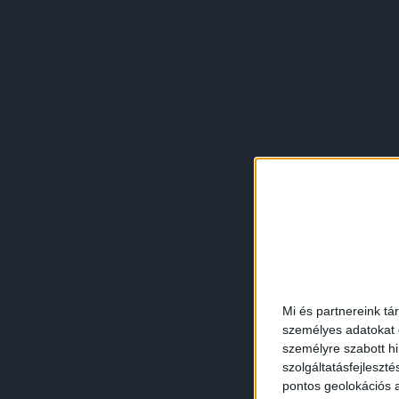
Mi és partnereink tá
személyes adatokat d
személyre szabott h
szolgáltatásfejleszté
pontos geolokációs a