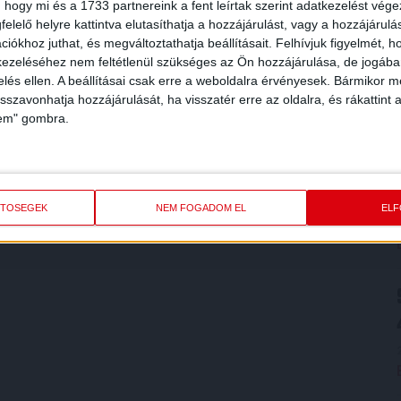
 hogy mi és a 1733 partnereink a fent leírtak szerint adatkezelést vég
elelő helyre kattintva elutasíthatja a hozzájárulást, vagy a hozzájárul
iókhoz juthat, és megváltoztathatja beállításait.
Felhívjuk figyelmét, 
ezeléséhez nem feltétlenül szükséges az Ön hozzájárulása, de jogában 
zelés ellen. A beállításai csak erre a weboldalra érvényesek. Bármikor m
isszavonhatja hozzájárulását, ha visszatér erre az oldalra, és rákattint a
lem" gombra.
ETŐSÉGEK
NEM FOGADOM EL
EL