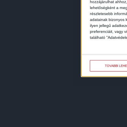
hozzájárulhat ahhoz,
lehetőségként a megf
részletesebb informác
adatainak bizonyos k
ilyen jellegű adatke
preferenciáit, vagy v
található "Adatvéde
TOVÁBBI LEH