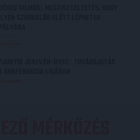
DÉNES VILMOS
MEGTISZTELTETÉS, HOGY
:
ILYEN SZURKOLÓK ELŐTT LÉPHETEK
PÁLYÁRA
2026.07.31.
Bővebben →
PJUNYIK JEREVÁN-DVSC
TOVÁBBJUTÁS
:
A KONFERENCIA LIGÁBAN
Bővebben →
EZŐ MÉRKŐZÉS