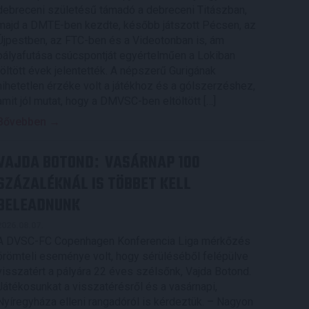
debreceni születésű támadó a debreceni Titászban,
majd a DMTE-ben kezdte, később játszott Pécsen, az
Újpestben, az FTC-ben és a Videotonban is, ám
pályafutása csúcspontját egyértelműen a Lokiban
töltött évek jelentették. A népszerű Gurigának
hihetetlen érzéke volt a játékhoz és a gólszerzéshez,
amit jól mutat, hogy a DMVSC-ben eltöltött […]
Bővebben →
VAJDA BOTOND
VASÁRNAP 100
:
SZÁZALÉKNÁL IS TÖBBET KELL
BELEADNUNK
2026.08.07.
A DVSC-FC Copenhagen Konferencia Liga mérkőzés
örömteli eseménye volt, hogy sérüléséből felépülve
visszatért a pályára 22 éves szélsőnk, Vajda Botond.
Játékosunkat a visszatérésről és a vasárnapi,
Nyíregyháza elleni rangadóról is kérdeztük. – Nagyon