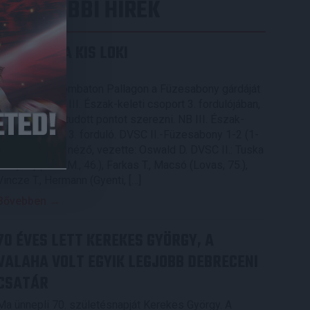
LEGUTÓBBI HÍREK
KIKAPOTT A KIS LOKI
2026.08.08.
A DVSC II. szombaton Pallagon a Füzesabony gárdáját
fogadta az NB III. Észak-keleti csoport 3. fordulójában,
s ezúttal nem tudott pontot szerezni. NB III. Észak-
keleti csoport, 3. forduló. DVSC II.-Füzesabony 1-2 (1-
1). Pallag, 200 néző, vezette: Oswald D. DVSC II.: Tuska
– Myrtaj (Kiss M., 46.), Farkas T., Macsó (Lovas, 75.),
Vincze T., Hermann (Gyenti, […]
Bővebben →
70 ÉVES LETT KEREKES GYÖRGY, A
VALAHA VOLT EGYIK LEGJOBB DEBRECENI
CSATÁR
Ma ünnepli 70. születésnapját Kerekes György. A