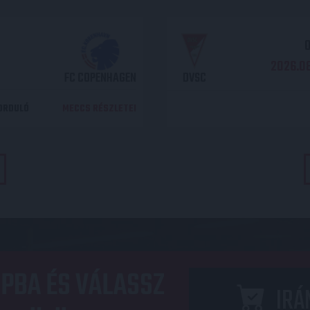
O
2026.08
FC COPENHAGEN
DVSC
DORDULÓ
MECCS RÉSZLETEI
PBA ÉS VÁLASSZ
IRÁ