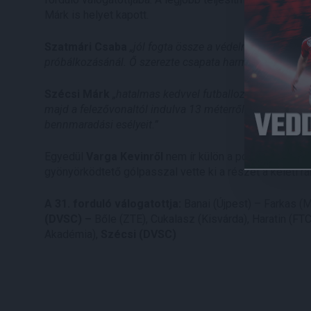
Márk is helyet kapott.
Szatmári Csaba
„jól fogta össze a védelmet, ha kellett
próbálkozásánál. Ő szerezte csapata harmadik találatát e
Szécsi Márk
„hatalmas kedvvel futballozott. Szerzett k
majd a felezővonaltól indulva 13 méterről bombázott a l
bennmaradási esélyeit.”
Egyedül
Varga Kevinről
nem ír külön a portál, de játé
gyönyörködtető gólpasszal vette ki a részét a keleti 
A 31. forduló válogatottja:
Banai (Újpest) – Farkas 
(DVSC) –
Bőle (ZTE), Cukalasz (Kisvárda), Haratin (FTC
Akadémia),
Szécsi (DVSC)