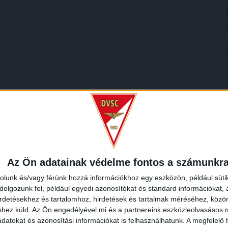
Az Ön adatainak védelme fontos a számunkr
rolunk és/vagy férünk hozzá információkhoz egy eszközön, például süti
olgozunk fel, például egyedi azonosítókat és standard információkat,
irdetésekhez és tartalomhoz, hirdetések és tartalmak méréséhez, kö
shez küld.
Az Ön engedélyével mi és a partnereink eszközleolvasásos m
datokat és azonosítási információkat is felhasználhatunk. A megfelelő h