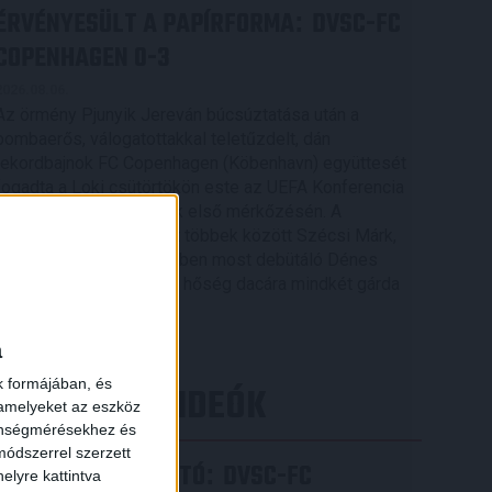
ÉRVÉNYESÜLT A PAPÍRFORMA
DVSC-FC
:
COPENHAGEN 0-3
2026.08.06.
Az örmény Pjunyik Jereván búcsúztatása után a
bombaerős, válogatottakkal teletűzdelt, dán
rekordbajnok FC Copenhagen (Köbenhavn) együttesét
fogadta a Loki csütörtökön este az UEFA Konferencia
Liga 3. selejtezőkörének első mérkőzésén. A
kezdőcsapatban ott volt többek között Szécsi Márk,
Batik Bence és a DVSC-ben most debütáló Dénes
Vilmos is. A találkozót a hőség dacára mindkét gárda
viszonylag […]
Bővebben →
a
k formájában, és
LEGÚJABB VIDEÓK
 amelyeket az eszköz
zönségmérésekhez és
ódszerrel szerzett
SAJTÓTÁJÉKOZTATÓ
DVSC-FC
:
elyre kattintva