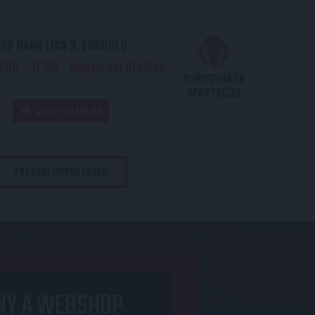
TP BANK LIGA 3. FORDULÓ
.09. - 17
30
Nagyerdei Stadion
:
NYÍREGYHÁZA
SPARTACUS
JEGYVÁSÁRLÁS
TOVÁBBI MÉRKŐZÉSEK
NY A WEBSHOP