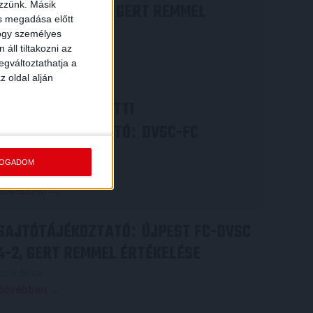
ezzünk. Másik
COPENHAGEN 0-3, GERT REMMEL
ás megadása előtt
ÉRTÉKELÉSE
hogy személyes
áll tiltakozni az
2026.08.07.
egváltoztathatja a
Bővebben →
z oldal alján
VIDEÓ! MECCS ELŐTTI
SAJTÓTÁJÉKOZTATÓ
DVSC-FC
:
COPENHAGEN
FOGADOM
2026.08.05.
Bővebben →
SAJTÓTÁJÉKOZTATÓ
ÚJPEST FC-DVSC
:
4-2, GERT REMMEL ÉRTÉKELÉSE
2026.08.03.
Bővebben →