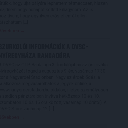
örülök, hogy újra pályára léphettem tétmeccsen, hiszen
majdnem négy hónapot kellett kihagynom. Az is
pozitívum, hogy egy ilyen erős ellenfél ellen
játszhattam […]
Bővebben →
SZURKOLÓI INFORMÁCIÓK A DVSC-
NYÍREGYHÁZA RANGADÓRA
A DVSC az OTP Bank Liga 3. fordulójában az ősi rivális
Nyíregyházát fogadja augusztus 9-én, vasárnap 17.30-
kor a Nagyerdei Stadionban. Nagy az érdeklődés, a
találkozóra megvásárolhatók a jegyek online, a
www.nagyerdeistadion.hu oldalon, illetve személyesen
a stadion pénztáraiban (nyitva hétköznap 10 és 18,
szombaton 10 és 15 óra között, vasárnap 10 órától). A
DVSC Store vasárnap 12 […]
Bővebben →