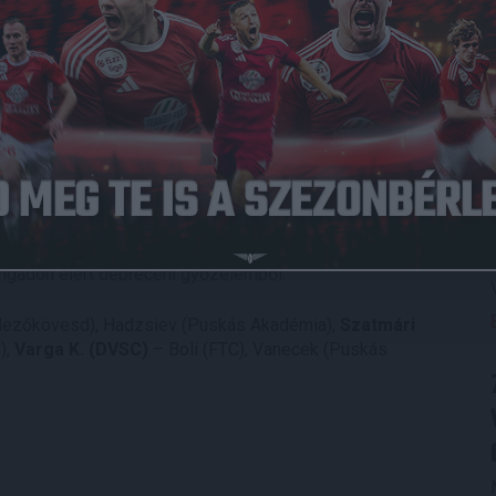
, kisegítette a társait, egy ízben a gólvonalról mentett Hasani
gy közeli fejesből, amivel el is döntötte a meccset.”
ét szép gólt, előbb 12 méterről külsővel lőtt a jobb sarokba,
éc alá. Tulajdonképpen életben tartotta a Loki
kosunk lelkes és harcos játékkal, valamint két szemet
rangadón elért debreceni győzelemből.
(Mezőkövesd), Hadzsiev (Puskás Akadémia),
Szatmári
),
Varga K. (DVSC)
– Boli (FTC), Vanecek (Puskás