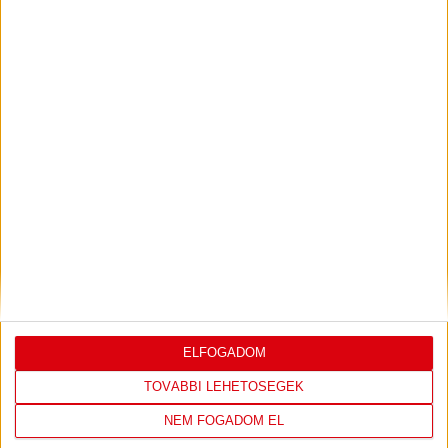
PJUNYIK JEREVÁN-DVSC
TOVÁBBJUTÁS A
:
KONFERENCIA LIGÁBAN
Bővebben →
LEGUTÓBBI EREDMÉNY
ELFOGADOM
TOVÁBBI LEHETŐSÉGEK
DVSC
FC
NEM FOGADOM EL