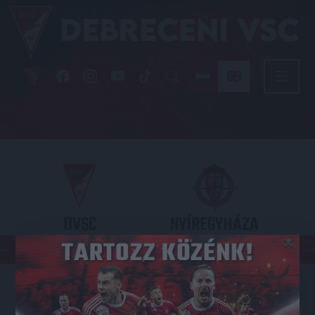
DVSC
NYÍREGYHÁZA
×
SPARTACUS
OTP BANK LIGA 3. FORDULÓ
2026.08.09. - 17
30
Nagyerdei Stadion
: