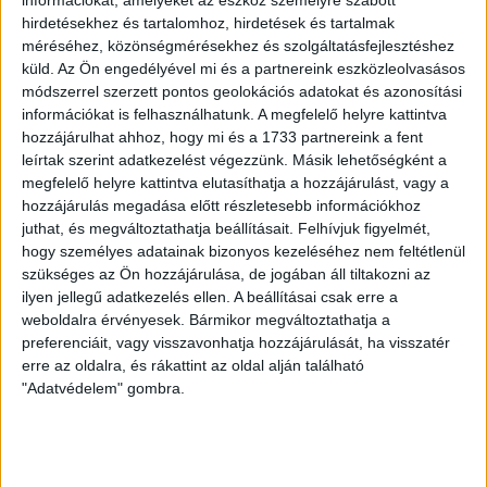
bajnokiján egyébként is összesen csak 1 gólt kapott.
hirdetésekhez és tartalomhoz, hirdetések és tartalmak
méréséhez, közönségmérésekhez és szolgáltatásfejlesztéshez
LEGUTÓBBI HÍREK
küld.
Az Ön engedélyével mi és a partnereink eszközleolvasásos
módszerrel szerzett pontos geolokációs adatokat és azonosítási
információkat is felhasználhatunk. A megfelelő helyre kattintva
hozzájárulhat ahhoz, hogy mi és a 1733 partnereink a fent
KIKAPOTT A KIS LOKI
leírtak szerint adatkezelést végezzünk. Másik lehetőségként a
2026.08.08.
megfelelő helyre kattintva elutasíthatja a hozzájárulást, vagy a
A DVSC II. szombaton Pallagon a Füzesabony gárdáját
hozzájárulás megadása előtt részletesebb információkhoz
fogadta az NB III. Észak-keleti csoport 3. fordulójában, s
juthat, és megváltoztathatja beállításait.
Felhívjuk figyelmét,
ezúttal nem tudott pontot szerezni. NB III. Észak-keleti
hogy személyes adatainak bizonyos kezeléséhez nem feltétlenül
szükséges az Ön hozzájárulása, de jogában áll tiltakozni az
csoport, 3. forduló. DVSC II.-Füzesabony 1-2 (1-1). Pallag,
ilyen jellegű adatkezelés ellen. A beállításai csak erre a
200 néző, vezette: Oswald D. DVSC II.: Tuska – Myrtaj (Kiss
weboldalra érvényesek. Bármikor megváltoztathatja a
M., 46.), Farkas T., Macsó (Lovas, 75.), Vincze T., Hermann
preferenciáit, vagy visszavonhatja hozzájárulását, ha visszatér
(Gyenti, […]
erre az oldalra, és rákattint az oldal alján található
Bővebben →
"Adatvédelem" gombra.
70 ÉVES LETT KEREKES GYÖRGY, A VALAHA
VOLT EGYIK LEGJOBB DEBRECENI CSATÁR