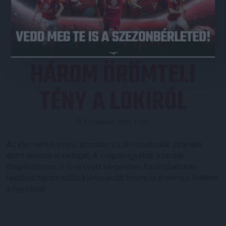
JEGYVÁSÁRLÁS
HÁROM ÖRÖMTELI
TÉNY A LOKIRÓL
Közzétéve: 2020.11.05.
Az élet nem könnyű, azonban a Loki-szurkolók számára
azért örömöt is tartogat. A csapat ugyebár szerdán
magabiztosan, 3-0-ra nyert idegenben, Kazincbarcikán,
ráadásul három külön kiemelendő tényre is érdemes felhívni
a figyelmet.