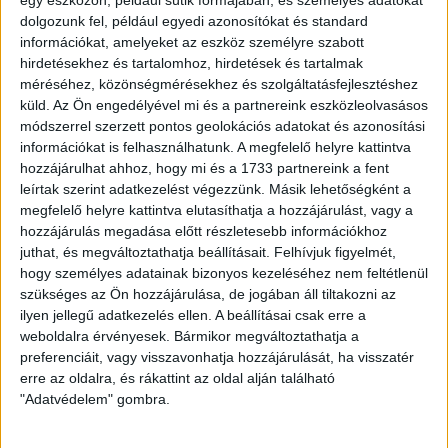
egy eszközön, például sütik formájában, és személyes adatokat
dolgozunk fel, például egyedi azonosítókat és standard
információkat, amelyeket az eszköz személyre szabott
hirdetésekhez és tartalomhoz, hirdetések és tartalmak
méréséhez, közönségmérésekhez és szolgáltatásfejlesztéshez
küld.
Az Ön engedélyével mi és a partnereink eszközleolvasásos
módszerrel szerzett pontos geolokációs adatokat és azonosítási
információkat is felhasználhatunk. A megfelelő helyre kattintva
A második játékrész elején Bárány Donát lőtt mellé 15
hozzájárulhat ahhoz, hogy mi és a 1733 partnereink a fent
méterről, ezt követően Megyeri Balázs védett nagyot Wingo
leírtak szerint adatkezelést végezzünk. Másik lehetőségként a
belőtt labdájánál. Továbbra is kiélezett volt a találkozó, sok
megfelelő helyre kattintva elutasíthatja a hozzájárulást, vagy a
volt a párharc, kiegyenlített a játék képe. A 63. percben
hozzájárulás megadása előtt részletesebb információkhoz
Marquinhos csavarását hárította kapusunk, láthatóan a
juthat, és megváltoztathatja beállításait.
Felhívjuk figyelmét,
vendégcsapat is nagy erőket mozgósított. Szűk félórával a
hogy személyes adatainak bizonyos kezeléséhez nem feltétlenül
vége előtt beállt Joao Oliveira (a végére Thor Úlfarsson,
szükséges az Ön hozzájárulása, de jogában áll tiltakozni az
Batai Tamás és Szuhodovszki Soma is), majd a 70. percben
ilyen jellegű adatkezelés ellen. A beállításai csak erre a
Christian Manrique lőhetett helyzetben, de Dibusz védett.
weboldalra érvényesek. Bármikor megváltoztathatja a
preferenciáit, vagy visszavonhatja hozzájárulását, ha visszatér
erre az oldalra, és rákattint az oldal alján található
A hajrá elején aztán az FTC jutott előnyhöz, a 74. percben
"Adatvédelem" gombra.
Zachariassen fejelt közelről a kapu jobb oldalába (1-2). Ez
igazi hideg zuhanyként volt értelmezhető, de a Loki mindent
megpróbált, a 77. percben Ferenczi János bombáját védte