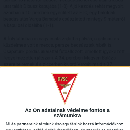
utat talált Dibusz kapujába (1-0). A jó kezdés tehát megvolt,
azonban a 10. percben egyenlített az FTC, egy baloldali
beadás után Varga Barnabás csúsztatott mintegy 9 méterről
a kapu bal oldalába (1-1).
A folytatásban is nagy csata zajlott a pályán, izgalmas és
küzdelmes volt a meccs, persze becsúsztak hibák is.
Csapatunk példás akarattal futballozott, emellett igyekezett
fegyelmezetten játszani. A 34. percben Megyeri Balázs
szerelte remekül a ziccerben kiugró Vargát, majd a 37.
minutumban Bárány Donát lövését védte Dibusz. A szünetig
mindenesetre maradt a döntetlen.
Az Ön adatainak védelme fontos a
számunkra
Mi és partnereink tárolunk és/vagy férünk hozzá információkhoz