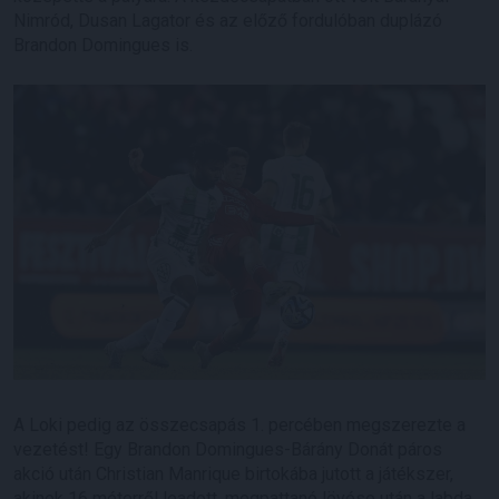
Nimród, Dusan Lagator és az előző fordulóban duplázó
Brandon Domingues is.
A Loki pedig az összecsapás 1. percében megszerezte a
vezetést! Egy Brandon Domingues-Bárány Donát páros
akció után Christian Manrique birtokába jutott a játékszer,
akinek 16 méterről leadott, megpattanó lövése után a labda