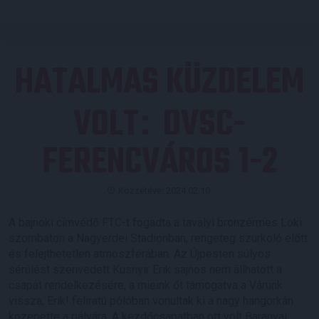
HATALMAS KÜZDELEM
VOLT
DVSC-
:
FERENCVÁROS 1-2
Közzétéve: 2024.02.10.
A bajnoki címvédő FTC-t fogadta a tavalyi bronzérmes Loki
szombaton a Nagyerdei Stadionban, rengeteg szurkoló előtt
és felejthetetlen atmoszférában. Az Újpesten súlyos
sérülést szenvedett Kusnyir Erik sajnos nem állhatott a
csapat rendelkezésére, a mieink őt támogatva a Várunk
vissza, Erik! feliratú pólóban vonultak ki a nagy hangorkán
közepette a pályára. A kezdőcsapatban ott volt Baranyai