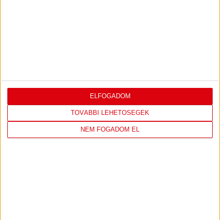
Bővebben →
VIDEÓ! MECCS ELŐTTI SAJTÓTÁJÉKOZTATÓ
:
DVSC-FC COPENHAGEN
2026.08.05.
Bővebben →
ELFOGADOM
TOVÁBBI LEHETŐSÉGEK
NEM FOGADOM EL
LEGUTÓBBI EREDMÉNY