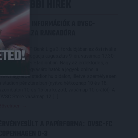
LEGUTÓBBI HÍREK
SZURKOLÓI INFORMÁCIÓK A DVSC-
NYÍREGYHÁZA RANGADÓRA
2026.08.07.
A DVSC az OTP Bank Liga 3. fordulójában az ősi rivális
Nyíregyházát fogadja augusztus 9-én, vasárnap 17.30-
kor a Nagyerdei Stadionban. Nagy az érdeklődés, a
találkozóra megvásárolhatók a jegyek online, a
www.nagyerdeistadion.hu oldalon, illetve személyesen
a stadion pénztáraiban (nyitva hétköznap 10 és 18,
szombaton 10 és 15 óra között, vasárnap 10 órától). A
DVSC Store vasárnap 12 […]
Bővebben →
ÉRVÉNYESÜLT A PAPÍRFORMA
DVSC-FC
:
COPENHAGEN 0-3