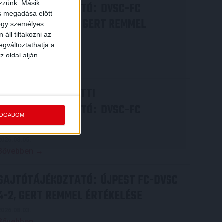
ezzünk. Másik
SAJTÓTÁJÉKOZTATÓ
DVSC-FC
:
ás megadása előtt
COPENHAGEN 0-3, GERT REMMEL
hogy személyes
áll tiltakozni az
ÉRTÉKELÉSE
egváltoztathatja a
2026.08.07.
z oldal alján
Bővebben →
VIDEÓ! MECCS ELŐTTI
SAJTÓTÁJÉKOZTATÓ
DVSC-FC
:
FOGADOM
COPENHAGEN
2026.08.05.
Bővebben →
SAJTÓTÁJÉKOZTATÓ
ÚJPEST FC-DVSC
:
4-2, GERT REMMEL ÉRTÉKELÉSE
2026.08.03.
Bővebben →