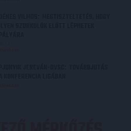
DÉNES VILMOS
MEGTISZTELTETÉS, HOGY
:
ILYEN SZURKOLÓK ELŐTT LÉPHETEK
PÁLYÁRA
2026.07.31.
Bővebben →
PJUNYIK JEREVÁN-DVSC
TOVÁBBJUTÁS
:
A KONFERENCIA LIGÁBAN
Bővebben →
EZŐ MÉRKŐZÉS