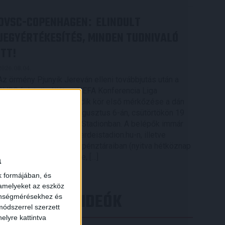
DVSC-COPENHAGEN
ELINDULT
:
JEGYÉRTÉKESÍTÉS, MINDEN TUDNIVALÓ
ITT!
2026.08.04.
Az örmény Pjunyik Jereván elleni továbbjutás után a
DVSC folytatja útját az UEFA Konferencia Liga
selejtezőjében, a harmadik kör első mérkőzése a dán
FC Copenhagen ellen augusztus 6-án, csütörtökön 19
órától lesz a Nagyerdei Stadionban. A belépők immár
elérhetők online, a nagyerdeistadion.hu-n, illetve
személyesen a stadion pénztáraiban (nyitva hétköznap
10 és 18 óra között). Íme, […]
a
Bővebben →
k formájában, és
 amelyeket az eszköz
LEGÚJABB VIDEÓK
zönségmérésekhez és
ódszerrel szerzett
elyre kattintva