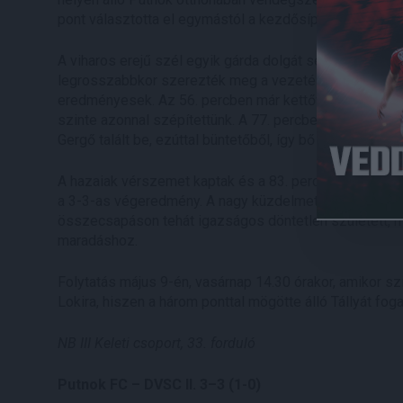
pont választotta el egymástól a kezdősípszó előtt, így ny
A viharos erejű szél egyik gárda dolgát sem könnyített
legrosszabbkor szerezték meg a vezetést a hazaiak, a
eredményesek. Az 56. percben már kettővel ment a Put
szinte azonnal szépítettünk. A 77. percben Talpalló No
Gergő talált be, ezúttal büntetőből, így bő tíz minutumm
A hazaiak vérszemet kaptak és a 83. percben ők is tize
a 3-3-as végeredmény. A nagy küzdelmet, komoly izgalm
összecsapáson tehát igazságos döntetlen született, me
maradáshoz.
Folytatás május 9-én, vasárnap 14.30 órakor, amikor sz
Lokira, hiszen a három ponttal mögötte álló Tállyát fo
NB III Keleti csoport, 33. forduló
Putnok FC – DVSC II. 3–3 (1-0)