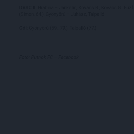
DVSC II:
Hrabina – Jankelic, Kovács R., Kovács G., Füzfő
(Simon, 64.), Gyönyörű – Juhász, Talpalló
Gól:
Gyönyörű (59., 79.), Talpalló (77.)
Fotó: Putnok FC – Facebook