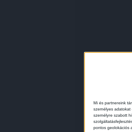
Mi és partnereink tá
személyes adatokat d
személyre szabott h
szolgáltatásfejleszté
pontos geolokációs a