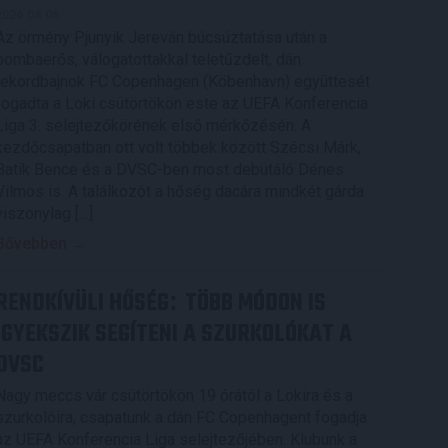
2026.08.06.
Az örmény Pjunyik Jereván búcsúztatása után a
bombaerős, válogatottakkal teletűzdelt, dán
rekordbajnok FC Copenhagen (Köbenhavn) együttesét
fogadta a Loki csütörtökön este az UEFA Konferencia
Liga 3. selejtezőkörének első mérkőzésén. A
kezdőcsapatban ott volt többek között Szécsi Márk,
Batik Bence és a DVSC-ben most debütáló Dénes
Vilmos is. A találkozót a hőség dacára mindkét gárda
viszonylag […]
Bővebben →
RENDKÍVÜLI HŐSÉG
TÖBB MÓDON IS
:
IGYEKSZIK SEGÍTENI A SZURKOLÓKAT A
DVSC
Nagy meccs vár csütörtökön 19 órától a Lokira és a
szurkolóira, csapatunk a dán FC Copenhagent fogadja
az UEFA Konferencia Liga selejtezőjében. Klubunk a