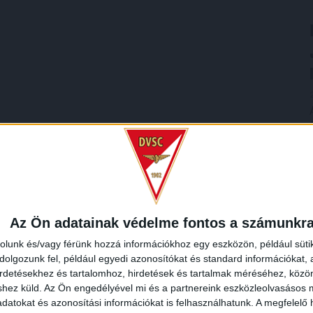
Az Ön adatainak védelme fontos a számunkr
rolunk és/vagy férünk hozzá információkhoz egy eszközön, például süti
olgozunk fel, például egyedi azonosítókat és standard információkat,
irdetésekhez és tartalomhoz, hirdetések és tartalmak méréséhez, kö
shez küld.
Az Ön engedélyével mi és a partnereink eszközleolvasásos m
datokat és azonosítási információkat is felhasználhatunk. A megfelelő h