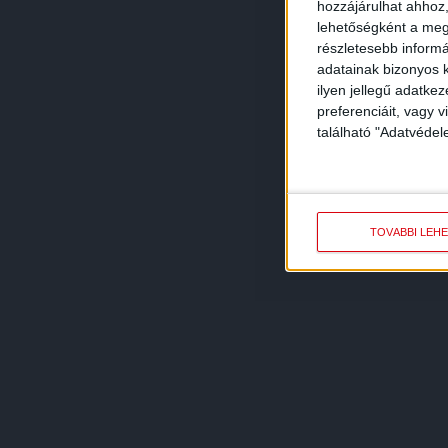
hozzájárulhat ahhoz,
lehetőségként a megf
részletesebb informác
adatainak bizonyos k
ilyen jellegű adatke
preferenciáit, vagy v
található "Adatvéde
TOVÁBBI LEH