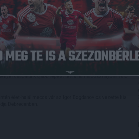
ilván nagy téttel bíró kilencven perc előtt álltak a felek.
e meg, de ziccerekből így sem volt hiány. A lehető
kik az első félidő ráadásának második percében voltak
nok, de rengeteget jelentett, hogy Gyönyörű Gergő révén
rbert egyenlített, majd két perccel később ismét Gyönyörű
al a vége előtt már nálunk volt az előny.
negyeshez jutottak, és sajnos nem is hibáztak, így kialakult
akat, harcos játékot és hét sárga lapot hozó
llyel csapatunk újabb lépést tett a harmadosztályban való
intén élet-halál meccs vár az Igor Bogdanovics vezette kis
gadja Debrecenben.