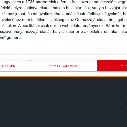
 hogy mi és a 1733 partnereink a fent leírtak szerint adatkezelést vég
elelő helyre kattintva elutasíthatja a hozzájárulást, vagy a hozzájárul
iókhoz juthat, és megváltoztathatja beállításait.
Felhívjuk figyelmét, 
ezeléséhez nem feltétlenül szükséges az Ön hozzájárulása, de jogában 
zelés ellen. A beállításai csak erre a weboldalra érvényesek. Bármikor m
isszavonhatja hozzájárulását, ha visszatér erre az oldalra, és rákattint a
lem" gombra.
ETŐSÉGEK
NEM FOGADOM EL
EL