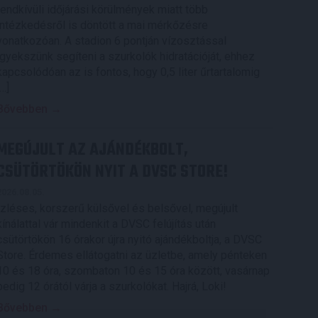
rendkívüli időjárási körülmények miatt több
intézkedésről is döntött a mai mérkőzésre
vonatkozóan. A stadion 6 pontján vízosztással
igyekszünk segíteni a szurkolók hidratációját, ehhez
kapcsolódóan az is fontos, hogy 0,5 liter űrtartalomig
[…]
Bővebben →
MEGÚJULT AZ AJÁNDÉKBOLT,
CSÜTÖRTÖKÖN NYIT A DVSC STORE!
2026.08.05.
Ízléses, korszerű külsővel és belsővel, megújult
kínálattal vár mindenkit a DVSC felújítás után
csütörtökön 16 órakor újra nyitó ajándékboltja, a DVSC
Store. Érdemes ellátogatni az üzletbe, amely pénteken
10 és 18 óra, szombaton 10 és 15 óra között, vasárnap
pedig 12 órától várja a szurkolókat. Hajrá, Loki!
Bővebben →