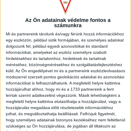
játékos. A 36. percben Varga Kevin távoli lövése ment el a
jobb kapufa mellett. Három perccel később ismét Varga
Kevin volt a főszereplő, aki közel 30 méterről szánta el
Az Ön adatainak védelme fontos a
magát lövésre, az életerős próbálkozást Felipe csak kiütni
számunkra
tudta. A 45. percben Bódi szép tekerését fogta a vendégek
kapusa. A szünetben kettős cserét hajtott végre Herczeg
Mi és partnereink tárolunk és/vagy férünk hozzá információkhoz
Andrást, Csősz Richárdot Könyves Norbert, míg Bereczki
egy eszközön, például sütik formájában, és személyes adatokat
Dánielt Takács Tamás váltotta. A 48. percben Könyves várt
dolgozunk fel, például egyedi azonosítókat és standard
sokat, aminek következtében 6 méterről a védőkbe
információkat, amelyeket az eszköz személyre szabott
bombázott. Az 50. percben Bódi végzett el szabadrúgást
hirdetésekhez és tartalomhoz, hirdetések és tartalmak
méréséhez, közönségmérésekhez és szolgáltatásfejlesztéshez
16 méterről, de a kapu mellé tekert. Az 55. percben aztán
küld.
Az Ön engedélyével mi és a partnereink eszközleolvasásos
teljesen megérdemelten kiegyenlített a Loki: Bódi jobbról
módszerrel szerzett pontos geolokációs adatokat és azonosítási
beadott szögletét Takács Tamás fejelte a kisvárdai kapuba.
információkat is felhasználhatunk. A megfelelő helyre kattintva
Nem sokat kellett várni csapatunk vezető találatára sem, bő
hozzájárulhat ahhoz, hogy mi és a 1733 partnereink a fent
tíz perccel később már nálunk volt az előny: Bódi
leírtak szerint adatkezelést végezzünk. Másik lehetőségként a
szabadrúgása még a lécen csattant, a kipattanót azonban
megfelelő helyre kattintva elutasíthatja a hozzájárulást, vagy a
védőnk, Barna Szabolcs az üres kapuba továbbította.
hozzájárulás megadása előtt részletesebb információkhoz
Gratulálunk játékosunknak, aki első gólját szerezte a DVSC-
juthat, és megváltoztathatja beállításait.
Felhívjuk figyelmét,
ben. A 76. percben hosszú sérülés után visszatért a Lokiba
hogy személyes adatainak bizonyos kezeléséhez nem feltétlenül
bosnyák játékosunk, Aleksandar Jovanovic, aki Szécsi
szükséges az Ön hozzájárulása, de jogában áll tiltakozni az
Márkot váltotta. A 84. percben a harmadik gól is összejött