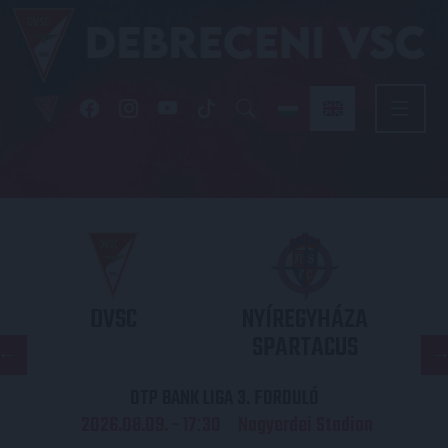
DVSC
NYÍREGYHÁZA
SPARTACUS
OTP BANK LIGA 3. FORDULÓ
2026.08.09. - 17
30
Nagyerdei Stadion
: