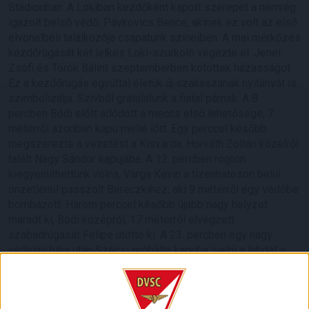
Stadionban. A Lokiban kezdőként kapott szerepet a nemrég
igazolt belső védő, Pávkovics Bence, akinek ez volt az első
élvonalbeli találkozója csapatunk színeiben. A mai mérkőzés
kezdőrúgását két lelkes Loki-szurkoló végezte el. Jenei
Zsófi és Török Bálint szeptemberben kötöttek házasságot.
Ez a kezdőrúgás egyúttal életük új szakaszának nyitányát is
szimbolizálja. Szívből gratulálunk a fiatal párnak. A 8.
percben Bódi előtt adódott a meccs első lehetősége, 7
méterről azonban kapu mellé lőtt. Egy perccel később
megszerezte a vezetést a Kisvárda, Horváth Zoltán közelről
talált Nagy Sándor kapujába. A 12. percben rögtön
kiegyenlíthettünk volna, Varga Kevin a tizenhatoson belül
önzetlenül passzolt Bereczkihez, aki 9 méterről egy védőbe
bombázott. Három perccel később újabb nagy helyzet
maradt ki, Bódi középről, 17 méterről elvégzett
szabadrúgását Felipe ütötte ki. A 23. percben egy nagy
védelmi hiba után Szécsi próbálta kapuba ívelni a labdát a
kint álló Felipe felett, de néhány centimétert tévedett. A 26.
percben Varga Kevin ugratta ki kiváló ütemben Bereczkit,
akinek 10 méteres lövésébe belecsúszott egy kisvárdai