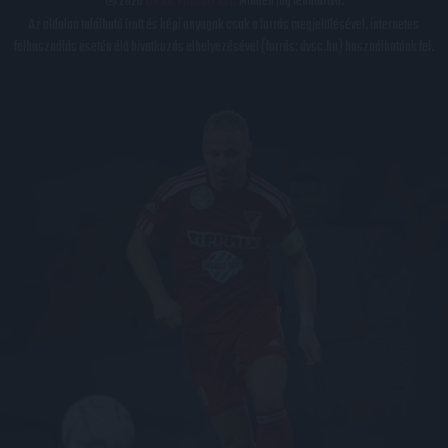
© 2026
DVSC Futball Zrt.
Minden jog fenntartva.
Az oldalon található írott és képi anyagok csak a forrás megjelölésével, internetes
felhasználás esetén élő hivatkozás elhelyezésével (forrás: dvsc.hu) használhatóak fel.