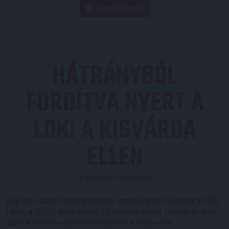
JEGYVÁSÁRLÁS
HÁTRÁNYBÓL
FORDÍTVA NYERT A
LOKI A KISVÁRDA
ELLEN
Közzétéve: 2018.09.29.
Egy hét szünet után rendeztek ismét bajnoki fordulót az NB
I-ben, a DVSC szombaton 17 órától a remek formában lévő,
újonc Kisvárda együttesét fogadta a Nagyerdei