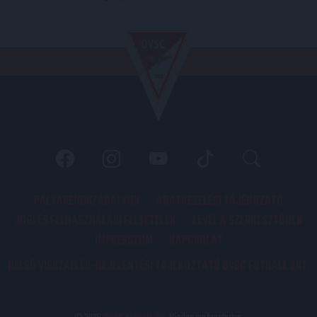
PÁLYARENDSZABÁLYOK
ADATKEZELÉSI TÁJÉKOZATÓ
JOGI ÉS FELHASZNÁLÁSI FELTÉTELEK
LEVÉL A SZERKESZTŐNEK
IMPRESSZUM
KAPCSOLAT
BELSŐ VISSZAÉLÉS-BEJELENTÉSI TÁJÉKOZTATÓ DVSC FUTBALL ZRT.