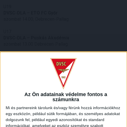
U19
DVSC-DLA – ETO FC Győr
szombat 14.00, Debrecen-Pallag
U17
DVSC-DLA – Puskás Akadémia
szombat 13.00 Debrecen-Pallag
U16
DVSC-DLA – Puskás Akadémia
szombat 13.00 Debrecen-Pallag
U15
DVSC-DLA – Ferencváros
péntek 16.00, Debrecen-Pallag
Az Ön adatainak védelme fontos a
számunkra
U14
Mi és partnereink tárolunk és/vagy férünk hozzá információkhoz
DVSC-DLA – Ferencváros
egy eszközön, például sütik formájában, és személyes adatokat
péntek 16.00, Debrecen-Pallag
dolgozunk fel, például egyedi azonosítókat és standard
információkat, amelyeket az eszköz személyre szabott