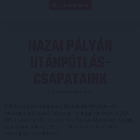
JEGYVÁSÁRLÁS
HAZAI PÁLYÁN
UTÁNPÓTLÁS-
CSAPATAINK
Közzétéve: 2019.08.29.
Öt korosztályos csapatunk lép pályára hétvégén, és
mindegyik találkozót Debrecen-Pallagon rendezik. A DLA
U19 a Győrt, az U17 és az U16 a Puskás Akadémiát fogadja
szombaton, míg az U15 és U14 a Ferencvárost látja
vendégül péntek délután.