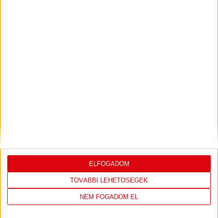
PJUNYIK JEREVÁN-DVSC
TOVÁBBJUTÁS A
:
KONFERENCIA LIGÁBAN
Bővebben →
LEGUTÓBBI EREDMÉNY
ELFOGADOM
TOVÁBBI LEHETŐSÉGEK
DVSC
FC
NEM FOGADOM EL
COPENHAGEN