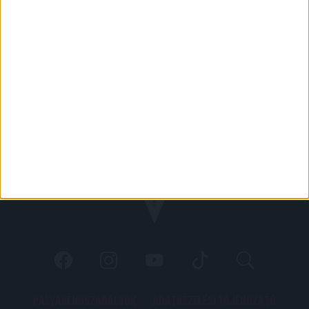
PÁLYARENDSZABÁLYOK
ADATKEZELÉSI TÁJÉKOZATÓ