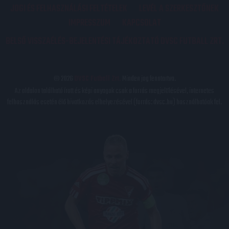
JOGI ÉS FELHASZNÁLÁSI FELTÉTELEK
LEVÉL A SZERKESZTŐNEK
IMPRESSZUM
KAPCSOLAT
BELSŐ VISSZAÉLÉS-BEJELENTÉSI TÁJÉKOZTATÓ DVSC FUTBALL ZRT.
© 2026
DVSC Futball Zrt.
Minden jog fenntartva.
Az oldalon található írott és képi anyagok csak a forrás megjelölésével, internetes
felhasználás esetén élő hivatkozás elhelyezésével (forrás: dvsc.hu) használhatóak fel.