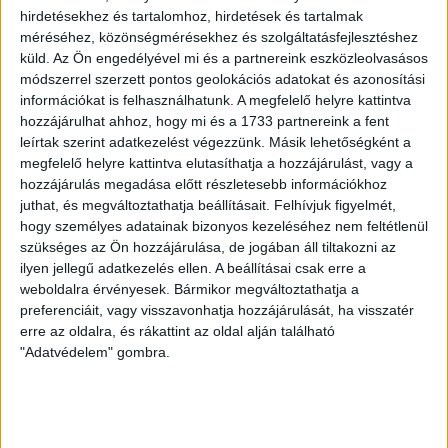
LEGUTÓBBI HÍREK
hirdetésekhez és tartalomhoz, hirdetések és tartalmak
méréséhez, közönségmérésekhez és szolgáltatásfejlesztéshez
küld.
Az Ön engedélyével mi és a partnereink eszközleolvasásos
módszerrel szerzett pontos geolokációs adatokat és azonosítási
VAJDA BOTOND
VASÁRNAP 100
:
információkat is felhasználhatunk. A megfelelő helyre kattintva
SZÁZALÉKNÁL IS TÖBBET KELL BELEADNUNK
hozzájárulhat ahhoz, hogy mi és a 1733 partnereink a fent
leírtak szerint adatkezelést végezzünk. Másik lehetőségként a
2026.08.07.
megfelelő helyre kattintva elutasíthatja a hozzájárulást, vagy a
A DVSC-FC Copenhagen Konferencia Liga mérkőzés
hozzájárulás megadása előtt részletesebb információkhoz
örömteli eseménye volt, hogy sérüléséből felépülve
juthat, és megváltoztathatja beállításait.
Felhívjuk figyelmét,
visszatért a pályára 22 éves szélsőnk, Vajda Botond.
hogy személyes adatainak bizonyos kezeléséhez nem feltétlenül
Játékosunkat a visszatérésről és a vasárnapi, Nyíregyháza
szükséges az Ön hozzájárulása, de jogában áll tiltakozni az
elleni rangadóról is kérdeztük. – Nagyon örülök, hogy újra
ilyen jellegű adatkezelés ellen. A beállításai csak erre a
pályára léphettem tétmeccsen, hiszen majdnem négy
weboldalra érvényesek. Bármikor megváltoztathatja a
hónapot kellett kihagynom. Az is pozitívum, hogy egy ilyen
preferenciáit, vagy visszavonhatja hozzájárulását, ha visszatér
erős ellenfél ellen játszhattam […]
erre az oldalra, és rákattint az oldal alján található
"Adatvédelem" gombra.
Bővebben →
SZURKOLÓI INFORMÁCIÓK A DVSC-