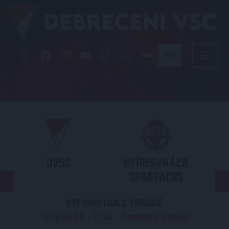
DVSC
NYÍREGYHÁZA
SPARTACUS
OTP BANK LIGA 3. FORDULÓ
2026.08.09. - 17
30
Nagyerdei Stadion
: