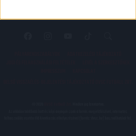
PÁLYARENDSZABÁLYOK
ADATKEZELÉSI TÁJÉKOZATÓ
JOGI ÉS FELHASZNÁLÁSI FELTÉTELEK
LEVÉL A SZERKESZTŐNEK
IMPRESSZUM
KAPCSOLAT
BELSŐ VISSZAÉLÉS-BEJELENTÉSI TÁJÉKOZTATÓ DVSC FUTBALL ZRT.
© 2026
DVSC Futball Zrt.
Minden jog fenntartva.
Az oldalon található írott és képi anyagok csak a forrás megjelölésével, internetes
felhasználás esetén élő hivatkozás elhelyezésével (forrás: dvsc.hu) használhatóak fel.