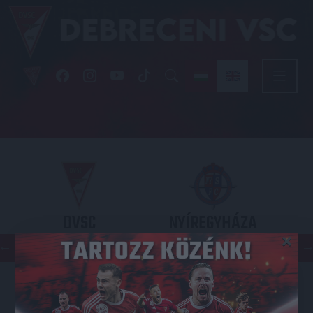
DVSC
NYÍREGYHÁZA
×
SPARTACUS
OTP BANK LIGA 3. FORDULÓ
2026.08.09. - 17
30
Nagyerdei Stadion
: