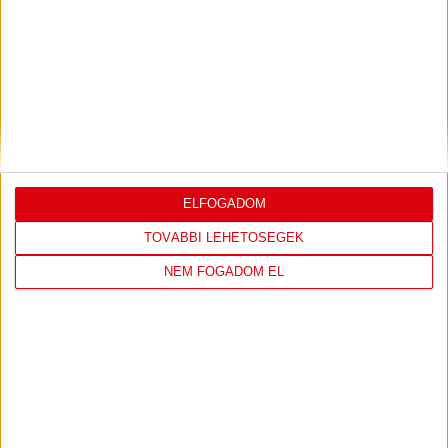
DVSC
FC
COPENHAGEN
19
:
00
ELFOGADOM
TOVÁBBI LEHETŐSÉGEK
NEM FOGADOM EL
2026-08-
KONFERENCIA LIGA 3.
MECCS
06 19:00
SELEJTEZŐFDORDULÓ
RÉSZLETEI
TOVÁBBI EREDMÉNYEK