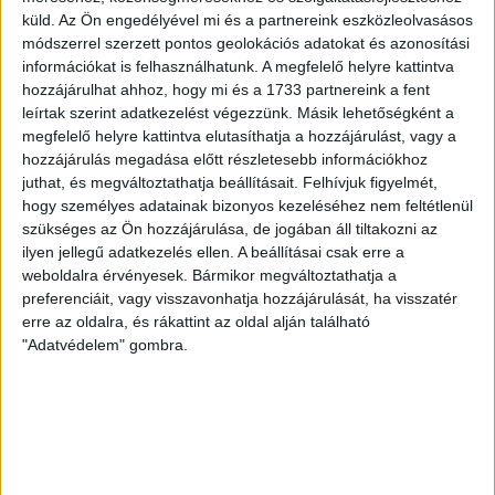
elleni rangadóról is kérdeztük. – Nagyon örülök, hogy újra
küld.
Az Ön engedélyével mi és a partnereink eszközleolvasásos
pályára léphettem tétmeccsen, hiszen majdnem négy
módszerrel szerzett pontos geolokációs adatokat és azonosítási
hónapot kellett kihagynom. Az is pozitívum, hogy egy ilyen
információkat is felhasználhatunk. A megfelelő helyre kattintva
erős ellenfél ellen játszhattam […]
hozzájárulhat ahhoz, hogy mi és a 1733 partnereink a fent
leírtak szerint adatkezelést végezzünk. Másik lehetőségként a
Bővebben →
megfelelő helyre kattintva elutasíthatja a hozzájárulást, vagy a
hozzájárulás megadása előtt részletesebb információkhoz
SZURKOLÓI INFORMÁCIÓK A DVSC-
juthat, és megváltoztathatja beállításait.
Felhívjuk figyelmét,
NYÍREGYHÁZA RANGADÓRA
hogy személyes adatainak bizonyos kezeléséhez nem feltétlenül
szükséges az Ön hozzájárulása, de jogában áll tiltakozni az
A DVSC az OTP Bank Liga 3. fordulójában az ősi rivális
ilyen jellegű adatkezelés ellen. A beállításai csak erre a
Nyíregyházát fogadja augusztus 9-én, vasárnap 17.30-kor a
weboldalra érvényesek. Bármikor megváltoztathatja a
Nagyerdei Stadionban. Nagy az érdeklődés, a találkozóra
preferenciáit, vagy visszavonhatja hozzájárulását, ha visszatér
megvásárolhatók a jegyek online, a
erre az oldalra, és rákattint az oldal alján található
www.nagyerdeistadion.hu oldalon, illetve személyesen a
"Adatvédelem" gombra.
stadion pénztáraiban (nyitva hétköznap 10 és 18,
szombaton 10 és 15 óra között, vasárnap 10 órától). A DVSC
Store vasárnap 12 […]
Bővebben →