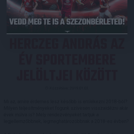
JEGYVÁSÁRLÁS
HERCZEG ANDRÁS AZ
ÉV SPORTEMBERE
JELÖLTJEI KÖZÖTT
Közzétéve: 2019.01.03.
Mi az, amire érdemes lesz később is emlékezni 2018-ból?
Milyen teljesítményeket fogunk szívesen visszaidézni akár
évek múlva is? Mely rendezvényeket tartjuk a
legjellemzőbbnek, legmeghatározóbbnak a 2018-es évben?