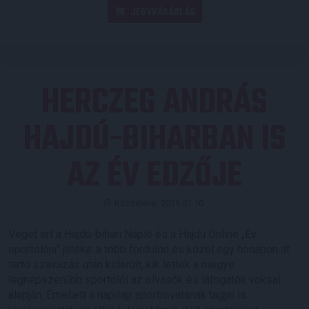
JEGYVÁSÁRLÁS
HERCZEG ANDRÁS
HAJDÚ-BIHARBAN IS
AZ ÉV EDZŐJE
Közzétéve: 2019.01.10.
Véget ért a Hajdú-bihari Napló és a Hajdú Online „Év
sportolója” játéka: a több fordulón és közel egy hónapon át
tartó szavazás után kiderült, kik lettek a megye
legnépszerűbb sportolói az olvasók és látogatók voksai
alapján. Emellett a napilap sportrovatának tagjai is