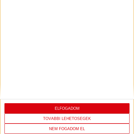
Bővebben →
PJUNYIK JEREVÁN-DVSC
TOVÁBBJUTÁS A
:
KONFERENCIA LIGÁBAN
Bővebben →
LEGUTÓBBI EREDMÉNY
ELFOGADOM
TOVÁBBI LEHETŐSÉGEK
NEM FOGADOM EL