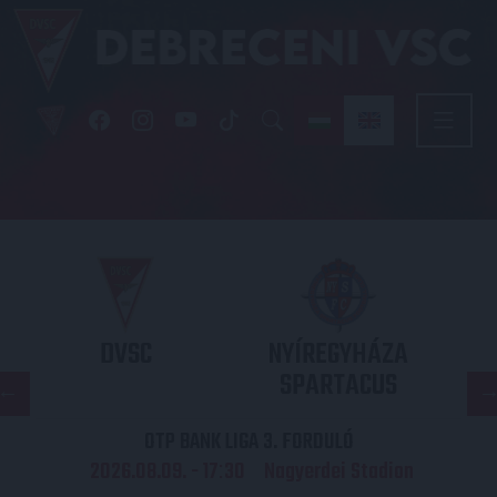
DVSC
NYÍREGYHÁZA
SPARTACUS
OTP BANK LIGA 3. FORDULÓ
2026.08.09. - 17
30
Nagyerdei Stadion
: