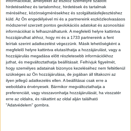
információkat, amelyeket az eszköz személyre szabott
LEGUTÓBBI HÍREK
hirdetésekhez és tartalomhoz, hirdetések és tartalmak
méréséhez, közönségmérésekhez és szolgáltatásfejlesztéshez
küld.
Az Ön engedélyével mi és a partnereink eszközleolvasásos
módszerrel szerzett pontos geolokációs adatokat és azonosítási
70 ÉVES LETT KEREKES GYÖRGY, A VALAHA
információkat is felhasználhatunk. A megfelelő helyre kattintva
VOLT EGYIK LEGJOBB DEBRECENI CSATÁR
hozzájárulhat ahhoz, hogy mi és a 1733 partnereink a fent
leírtak szerint adatkezelést végezzünk. Másik lehetőségként a
2026.08.08.
megfelelő helyre kattintva elutasíthatja a hozzájárulást, vagy a
Ma ünnepli 70. születésnapját Kerekes György. A debreceni
hozzájárulás megadása előtt részletesebb információkhoz
születésű támadó a debreceni Titászban, majd a DMTE-ben
juthat, és megváltoztathatja beállításait.
Felhívjuk figyelmét,
kezdte, később játszott Pécsen, az Újpestben, az FTC-ben
hogy személyes adatainak bizonyos kezeléséhez nem feltétlenül
és a Videotonban is, ám pályafutása csúcspontját
szükséges az Ön hozzájárulása, de jogában áll tiltakozni az
egyértelműen a Lokiban töltött évek jelentették. A népszerű
ilyen jellegű adatkezelés ellen. A beállításai csak erre a
Gurigának hihetetlen érzéke volt a játékhoz és a
weboldalra érvényesek. Bármikor megváltoztathatja a
gólszerzéshez, amit jól mutat, hogy a DMVSC-ben eltöltött
preferenciáit, vagy visszavonhatja hozzájárulását, ha visszatér
[…]
erre az oldalra, és rákattint az oldal alján található
"Adatvédelem" gombra.
Bővebben →
VAJDA BOTOND
VASÁRNAP 100
: