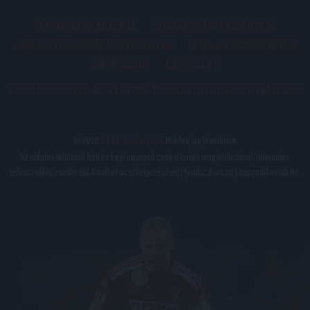
PÁLYARENDSZABÁLYOK
ADATKEZELÉSI TÁJÉKOZATÓ
JOGI ÉS FELHASZNÁLÁSI FELTÉTELEK
LEVÉL A SZERKESZTŐNEK
IMPRESSZUM
KAPCSOLAT
BELSŐ VISSZAÉLÉS-BEJELENTÉSI TÁJÉKOZTATÓ DVSC FUTBALL ZRT.
© 2026
DVSC Futball Zrt.
Minden jog fenntartva.
Az oldalon található írott és képi anyagok csak a forrás megjelölésével, internetes
felhasználás esetén élő hivatkozás elhelyezésével (forrás: dvsc.hu) használhatóak fel.