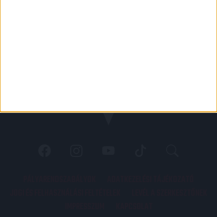
PÁLYARENDSZABÁLYOK
ADATKEZELÉSI TÁJÉKOZATÓ
JOGI ÉS FELHASZNÁLÁSI FELTÉTELEK
LEVÉL A SZERKESZTŐNEK
IMPRESSZUM
KAPCSOLAT