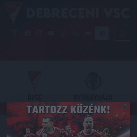
DVSC
NYÍREGYHÁZA
×
SPARTACUS
OTP BANK LIGA 3. FORDULÓ
2026.08.09. - 17
30
Nagyerdei Stadion
: