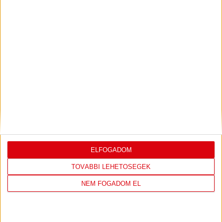
Bővebben →
LEGUTÓBBI EREDMÉNY
ELFOGADOM
DVSC
FC
TOVÁBBI LEHETŐSÉGEK
COPENHAGEN
NEM FOGADOM EL
19
:
00