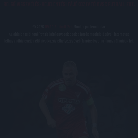
BELSŐ VISSZAÉLÉS-BEJELENTÉSI TÁJÉKOZTATÓ DVSC FUTBALL ZRT.
© 2026
DVSC Futball Zrt.
Minden jog fenntartva.
Az oldalon található írott és képi anyagok csak a forrás megjelölésével, internetes
felhasználás esetén élő hivatkozás elhelyezésével (forrás: dvsc.hu) használhatóak fel.