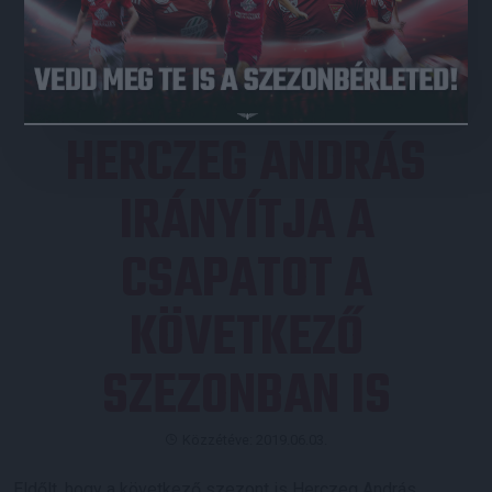
JEGYVÁSÁRLÁS
HERCZEG ANDRÁS
IRÁNYÍTJA A
CSAPATOT A
KÖVETKEZŐ
SZEZONBAN IS
Közzétéve: 2019.06.03.
Eldőlt, hogy a következő szezont is Herczeg András