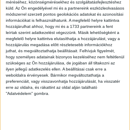
ezúttal nem tudott pontot szerezni. NB III. Észak-keleti
méréséhez, közönségmérésekhez és szolgáltatásfejlesztéshez
csoport, 3. forduló. DVSC II.-Füzesabony 1-2 (1-1). Pallag,
küld.
Az Ön engedélyével mi és a partnereink eszközleolvasásos
módszerrel szerzett pontos geolokációs adatokat és azonosítási
200 néző, vezette: Oswald D. DVSC II.: Tuska – Myrtaj (Kiss
információkat is felhasználhatunk. A megfelelő helyre kattintva
M., 46.), Farkas T., Macsó (Lovas, 75.), Vincze T., Hermann
hozzájárulhat ahhoz, hogy mi és a 1733 partnereink a fent
(Gyenti, […]
leírtak szerint adatkezelést végezzünk. Másik lehetőségként a
Bővebben →
megfelelő helyre kattintva elutasíthatja a hozzájárulást, vagy a
hozzájárulás megadása előtt részletesebb információkhoz
70 ÉVES LETT KEREKES GYÖRGY, A VALAHA
juthat, és megváltoztathatja beállításait.
Felhívjuk figyelmét,
hogy személyes adatainak bizonyos kezeléséhez nem feltétlenül
VOLT EGYIK LEGJOBB DEBRECENI CSATÁR
szükséges az Ön hozzájárulása, de jogában áll tiltakozni az
ilyen jellegű adatkezelés ellen. A beállításai csak erre a
Ma ünnepli 70. születésnapját Kerekes György. A debreceni
weboldalra érvényesek. Bármikor megváltoztathatja a
születésű támadó a debreceni Titászban, majd a DMTE-ben
preferenciáit, vagy visszavonhatja hozzájárulását, ha visszatér
kezdte, később játszott Pécsen, az Újpestben, az FTC-ben
erre az oldalra, és rákattint az oldal alján található
és a Videotonban is, ám pályafutása csúcspontját
"Adatvédelem" gombra.
egyértelműen a Lokiban töltött évek jelentették. A népszerű
Gurigának hihetetlen érzéke volt a játékhoz és a
gólszerzéshez, amit jól mutat, hogy a DMVSC-ben eltöltött
[…]
Bővebben →