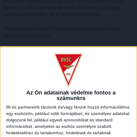
javaslatok alapján ebben az évben három szakembernek,
köztük a DVSC korábbi vezetőedzőjének, Herczeg
Andrásnak ítélték oda a Mesteredzői díjat.
Az ünnepélyes díjátadó ünnepséget szeptember végén
rendezik a fővárosban.
Gratulálunk Herczeg Andrásnak!
LEGUTÓBBI HÍREK
Az Ön adatainak védelme fontos a
számunkra
KIKAPOTT A KIS LOKI
Mi és partnereink tárolunk és/vagy férünk hozzá információkhoz
egy eszközön, például sütik formájában, és személyes adatokat
2026.08.08.
dolgozunk fel, például egyedi azonosítókat és standard
A DVSC II. szombaton Pallagon a Füzesabony gárdáját
információkat, amelyeket az eszköz személyre szabott
fogadta az NB III. Észak-keleti csoport 3. fordulójában, s
hirdetésekhez és tartalomhoz, hirdetések és tartalmak