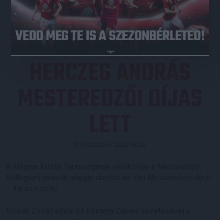
JEGYVÁSÁRLÁS
HERCZEG ANDRÁS
MESTEREDZŐI DÍJAS
LETT
Közzétéve: 2020.08.28.
A Magyar Edzők Társaságának elnöksége a Mesteredzői
Kollégium javaslat alapján döntött az idei Mesteredzői díjról
– írja az nso.hu.
Molnár Zoltán elnök és Kemény Dénes vezetésével a