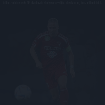
felhasználás esetén élő hivatkozás elhelyezésével (forrás: dvsc.hu) használhatóak fel.