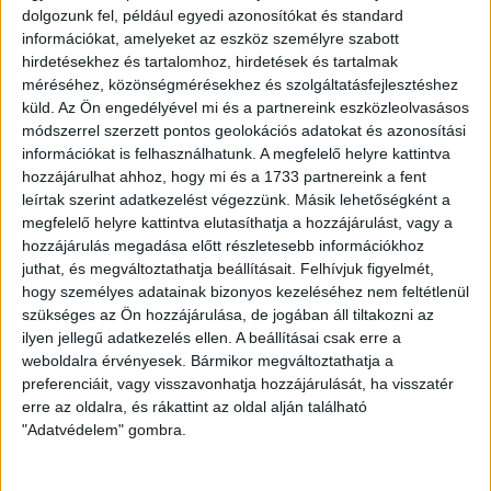
megfelelően regenerálódjunk, hisz nagy mértékben
dolgozunk fel, például egyedi azonosítókat és standard
befolyásolja a társaság teljesítményét, ha minden
információkat, amelyeket az eszköz személyre szabott
játékosunkra számíthatunk. Fejben és fizikailag is frissnek
hirdetésekhez és tartalomhoz, hirdetések és tartalmak
kell lenni a labdarúgóknak. Bízom benne, sokan buzdítanak
méréséhez, közönségmérésekhez és szolgáltatásfejlesztéshez
majd bennünket az elkövetkezendő meccseinken is, hisz a
küld.
Az Ön engedélyével mi és a partnereink eszközleolvasásos
módszerrel szerzett pontos geolokációs adatokat és azonosítási
szurkolókkal együtt nagyon erősek tudunk lenni. Arra kérek
információkat is felhasználhatunk. A megfelelő helyre kattintva
mindenkit, legyen a csapat mellett, mert nagyon nagy dolog
hozzájárulhat ahhoz, hogy mi és a 1733 partnereink a fent
lenne, ha megszereznénk a harmadik helyet és bejutnánk a
leírtak szerint adatkezelést végezzünk. Másik lehetőségként a
Magyar Kupa döntőjébe.
megfelelő helyre kattintva elutasíthatja a hozzájárulást, vagy a
hozzájárulás megadása előtt részletesebb információkhoz
HB
juthat, és megváltoztathatja beállításait.
Felhívjuk figyelmét,
hogy személyes adatainak bizonyos kezeléséhez nem feltétlenül
LEGUTÓBBI HÍREK
szükséges az Ön hozzájárulása, de jogában áll tiltakozni az
ilyen jellegű adatkezelés ellen. A beállításai csak erre a
weboldalra érvényesek. Bármikor megváltoztathatja a
VAJDA BOTOND
VASÁRNAP 100
:
preferenciáit, vagy visszavonhatja hozzájárulását, ha visszatér
erre az oldalra, és rákattint az oldal alján található
SZÁZALÉKNÁL IS TÖBBET KELL BELEADNUNK
"Adatvédelem" gombra.
2026.08.07.
A DVSC-FC Copenhagen Konferencia Liga mérkőzés