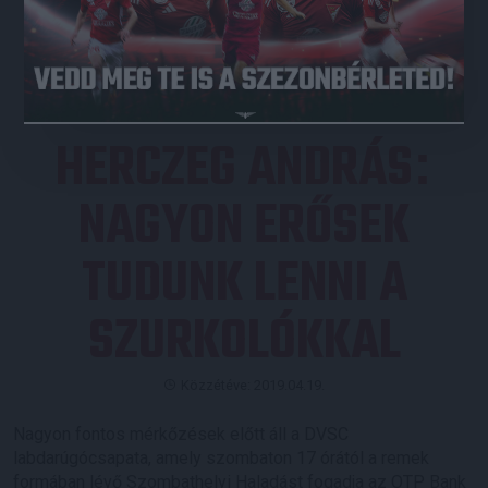
JEGYVÁSÁRLÁS
HERCZEG ANDRÁS
:
NAGYON ERŐSEK
TUDUNK LENNI A
SZURKOLÓKKAL
Közzétéve: 2019.04.19.
Nagyon fontos mérkőzések előtt áll a DVSC
labdarúgócsapata, amely szombaton 17 órától a remek
formában lévő Szombathelyi Haladást fogadja az OTP Bank