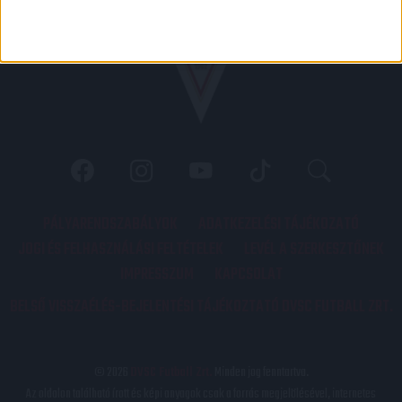
PÁLYARENDSZABÁLYOK
ADATKEZELÉSI TÁJÉKOZATÓ
JOGI ÉS FELHASZNÁLÁSI FELTÉTELEK
LEVÉL A SZERKESZTŐNEK
IMPRESSZUM
KAPCSOLAT
BELSŐ VISSZAÉLÉS-BEJELENTÉSI TÁJÉKOZTATÓ DVSC FUTBALL ZRT.
© 2026
DVSC Futball Zrt.
Minden jog fenntartva.
Az oldalon található írott és képi anyagok csak a forrás megjelölésével, internetes