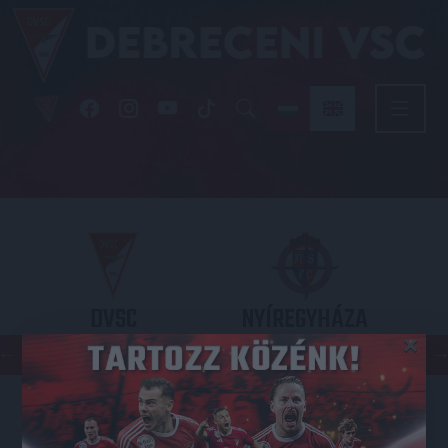
DVSC
NYÍREGYHÁZA
×
SPARTACUS
OTP BANK LIGA 3. FORDULÓ
2026.08.09. - 17
30
Nagyerdei Stadion
: