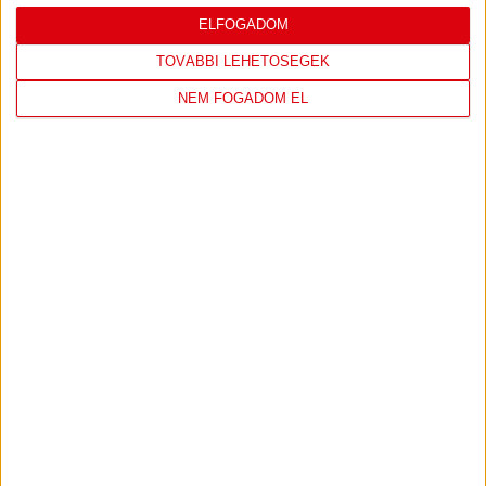
LEGUTÓBBI EREDMÉNY
ELFOGADOM
TOVÁBBI LEHETŐSÉGEK
NEM FOGADOM EL
DVSC
FC
COPENHAGEN
19
:
00
2026-08-
KONFERENCIA LIGA 3.
MECCS
06 19:00
SELEJTEZŐFDORDULÓ
RÉSZLETEI