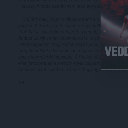
Herczeg András szerint nem lesz egyszerű.
–
Örülünk neki, hogy továbbjutottunk a Magyar Kupában,
pályára. Két kényszerű cserét is végre kellett hajtani, d
több fiatal is kezdőként kapott szerepet, rutint szerez
András az Ajka elleni kupameccsre, majd áttért a Puská
lehetőségeinket, hogy két támadó típusú játékosunkra,
függetlenül két edzésünk van még a szombati összecsapá
lesz a legműködőképesebb. A Puskás Akadémia elmúlt n
ellen játszotta, ez a sorozat egyik csapatnak sem könn
mérkőzésüket is láttam. Látszik, hogy agresszív futball
HB