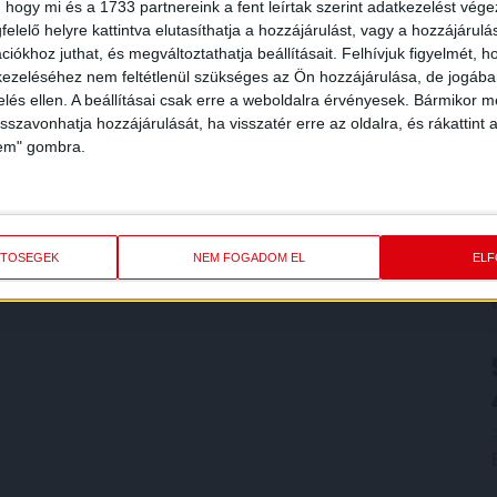
 hogy mi és a 1733 partnereink a fent leírtak szerint adatkezelést vég
elelő helyre kattintva elutasíthatja a hozzájárulást, vagy a hozzájárul
iókhoz juthat, és megváltoztathatja beállításait.
Felhívjuk figyelmét, 
ezeléséhez nem feltétlenül szükséges az Ön hozzájárulása, de jogában 
zelés ellen. A beállításai csak erre a weboldalra érvényesek. Bármikor m
isszavonhatja hozzájárulását, ha visszatér erre az oldalra, és rákattint a
lem" gombra.
ETŐSÉGEK
NEM FOGADOM EL
EL