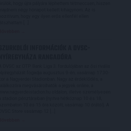
örülök, hogy újra pályára léphettem tétmeccsen, hiszen
majdnem négy hónapot kellett kihagynom. Az is
pozitívum, hogy egy ilyen erős ellenfél ellen
játszhattam […]
Bővebben →
SZURKOLÓI INFORMÁCIÓK A DVSC-
NYÍREGYHÁZA RANGADÓRA
A DVSC az OTP Bank Liga 3. fordulójában az ősi rivális
Nyíregyházát fogadja augusztus 9-én, vasárnap 17.30-
kor a Nagyerdei Stadionban. Nagy az érdeklődés, a
találkozóra megvásárolhatók a jegyek online, a
www.nagyerdeistadion.hu oldalon, illetve személyesen
a stadion pénztáraiban (nyitva hétköznap 10 és 18,
szombaton 10 és 15 óra között, vasárnap 10 órától). A
DVSC Store vasárnap 12 […]
Bővebben →