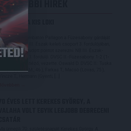
LEGUTÓBBI HÍREK
KIKAPOTT A KIS LOKI
2026.08.08.
A DVSC II. szombaton Pallagon a Füzesabony gárdáját
fogadta az NB III. Észak-keleti csoport 3. fordulójában,
s ezúttal nem tudott pontot szerezni. NB III. Észak-
keleti csoport, 3. forduló. DVSC II.-Füzesabony 1-2 (1-
1). Pallag, 200 néző, vezette: Oswald D. DVSC II.: Tuska
– Myrtaj (Kiss M., 46.), Farkas T., Macsó (Lovas, 75.),
Vincze T., Hermann (Gyenti, […]
Bővebben →
70 ÉVES LETT KEREKES GYÖRGY, A
VALAHA VOLT EGYIK LEGJOBB DEBRECENI
CSATÁR
Ma ünnepli 70. születésnapját Kerekes György. A