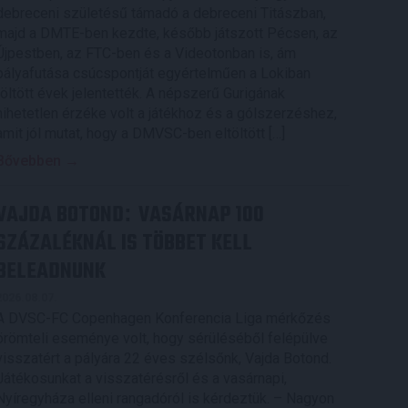
debreceni születésű támadó a debreceni Titászban,
majd a DMTE-ben kezdte, később játszott Pécsen, az
Újpestben, az FTC-ben és a Videotonban is, ám
pályafutása csúcspontját egyértelműen a Lokiban
töltött évek jelentették. A népszerű Gurigának
hihetetlen érzéke volt a játékhoz és a gólszerzéshez,
amit jól mutat, hogy a DMVSC-ben eltöltött […]
Bővebben →
VAJDA BOTOND
VASÁRNAP 100
:
SZÁZALÉKNÁL IS TÖBBET KELL
BELEADNUNK
2026.08.07.
A DVSC-FC Copenhagen Konferencia Liga mérkőzés
örömteli eseménye volt, hogy sérüléséből felépülve
visszatért a pályára 22 éves szélsőnk, Vajda Botond.
Játékosunkat a visszatérésről és a vasárnapi,
Nyíregyháza elleni rangadóról is kérdeztük. – Nagyon