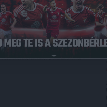
 de hozzá kell tenni, elég vegyes összetételben léptünk
e az a legfontosabb, hogy sikerrel vettük a párharcot. Emellett
tek, ezek is fontos szempontok –
emlékezett vissza Herczeg
s Akadémia elleni bajnokira. –
Sajnos szűkíti a
 Bódi Ádámra és Szécsi Márkra sem számíthatunk. Ettől
sig, addig több variációt is kipróbálunk, meglátjuk, melyik
égy meccsét a Vidi, a Honvéd, az Újpest és a Ferencváros
yű. Nehéz kilencven percre számítok ellenük, hisz több
t játszanak és nagy pressinget próbálnak alkalmazni.