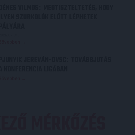
DÉNES VILMOS
MEGTISZTELTETÉS, HOGY
:
ILYEN SZURKOLÓK ELŐTT LÉPHETEK
PÁLYÁRA
2026.07.31.
Bővebben →
PJUNYIK JEREVÁN-DVSC
TOVÁBBJUTÁS
:
A KONFERENCIA LIGÁBAN
Bővebben →
EZŐ MÉRKŐZÉS