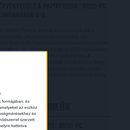
ÉRVÉNYESÜLT A PAPÍRFORMA
DVSC-FC
:
COPENHAGEN 0-3
2026.08.06.
Az örmény Pjunyik Jereván búcsúztatása után a
bombaerős, válogatottakkal teletűzdelt, dán
rekordbajnok FC Copenhagen (Köbenhavn) együttesét
fogadta a Loki csütörtökön este az UEFA Konferencia
Liga 3. selejtezőkörének első mérkőzésén. A
kezdőcsapatban ott volt többek között Szécsi Márk,
Batik Bence és a DVSC-ben most debütáló Dénes
Vilmos is. A találkozót a hőség dacára mindkét gárda
viszonylag […]
Bővebben →
a
k formájában, és
LEGÚJABB VIDEÓK
 amelyeket az eszköz
zönségmérésekhez és
ódszerrel szerzett
SAJTÓTÁJÉKOZTATÓ
DVSC-FC
:
elyre kattintva