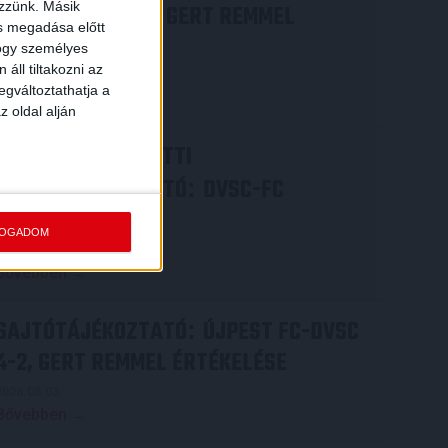
ezzünk. Másik
COPENHAGEN 0-3, GERT REMMEL
ás megadása előtt
ÉRTÉKELÉSE
hogy személyes
áll tiltakozni az
2026.08.07.
egváltoztathatja a
Bővebben →
z oldal alján
VIDEÓ! MECCS ELŐTTI
SAJTÓTÁJÉKOZTATÓ
DVSC-FC
:
COPENHAGEN
FOGADOM
2026.08.05.
Bővebben →
SAJTÓTÁJÉKOZTATÓ
ÚJPEST FC-DVSC
:
4-2, GERT REMMEL ÉRTÉKELÉSE
2026.08.03.
Bővebben →