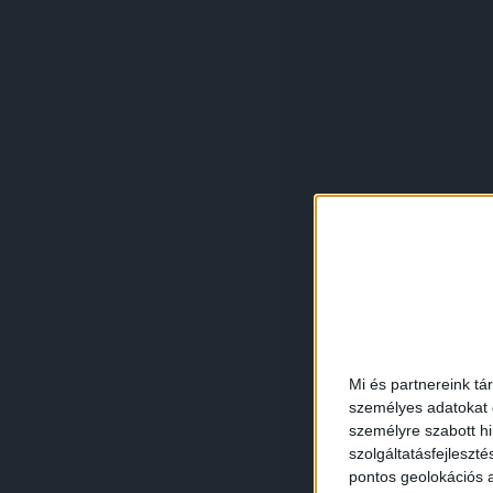
Mi és partnereink tá
személyes adatokat d
személyre szabott h
szolgáltatásfejleszté
pontos geolokációs a