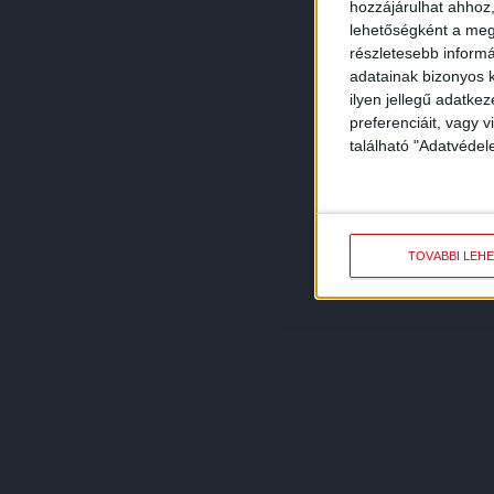
hozzájárulhat ahhoz,
lehetőségként a megf
részletesebb informác
adatainak bizonyos k
ilyen jellegű adatke
preferenciáit, vagy v
található "Adatvéde
TOVÁBBI LEH