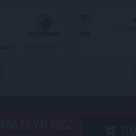
O
2026.08
FC COPENHAGEN
DVSC
DORDULÓ
MECCS RÉSZLETEI
PBA ÉS VÁLASSZ
IRÁ