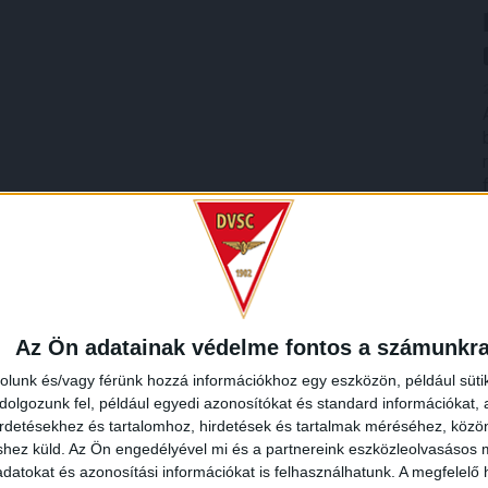
Az Ön adatainak védelme fontos a számunkr
rolunk és/vagy férünk hozzá információkhoz egy eszközön, például süti
olgozunk fel, például egyedi azonosítókat és standard információkat,
irdetésekhez és tartalomhoz, hirdetések és tartalmak méréséhez, kö
shez küld.
Az Ön engedélyével mi és a partnereink eszközleolvasásos m
datokat és azonosítási információkat is felhasználhatunk. A megfelelő h