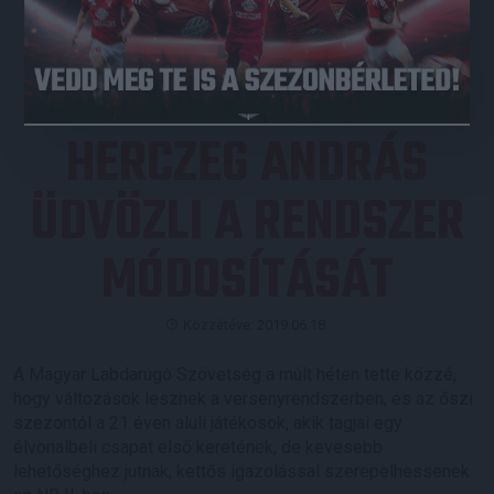
JEGYVÁSÁRLÁS
HERCZEG ANDRÁS
ÜDVÖZLI A RENDSZER
MÓDOSÍTÁSÁT
Közzétéve: 2019.06.18.
A Magyar Labdarúgó Szövetség a múlt héten tette közzé,
hogy változások lesznek a versenyrendszerben, és az őszi
szezontól a 21 éven aluli játékosok, akik tagjai egy
élvonalbeli csapat első keretének, de kevesebb
lehetőséghez jutnak, kettős igazolással szerepelhessenek