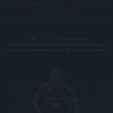
JOGI ÉS FELHASZNÁLÁSI FELTÉTELEK
LEVÉL A SZERKESZTŐNEK
IMPRESSZUM
KAPCSOLAT
BELSŐ VISSZAÉLÉS-BEJELENTÉSI TÁJÉKOZTATÓ DVSC FUTBALL ZRT.
© 2026
DVSC Futball Zrt.
Minden jog fenntartva.
Az oldalon található írott és képi anyagok csak a forrás megjelölésével, internetes
felhasználás esetén élő hivatkozás elhelyezésével (forrás: dvsc.hu) használhatóak fel.