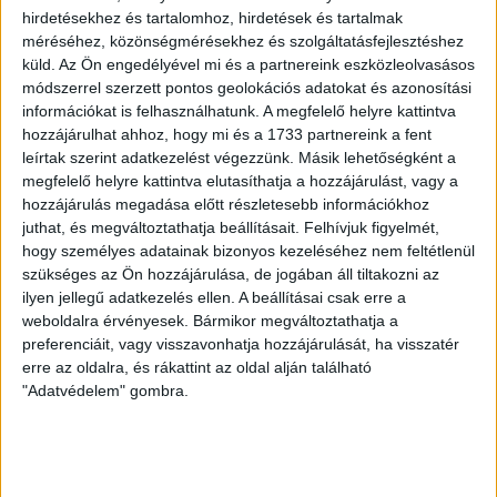
LEGUTÓBBI HÍREK
hirdetésekhez és tartalomhoz, hirdetések és tartalmak
méréséhez, közönségmérésekhez és szolgáltatásfejlesztéshez
küld.
Az Ön engedélyével mi és a partnereink eszközleolvasásos
módszerrel szerzett pontos geolokációs adatokat és azonosítási
VAJDA BOTOND
VASÁRNAP 100
:
információkat is felhasználhatunk. A megfelelő helyre kattintva
SZÁZALÉKNÁL IS TÖBBET KELL BELEADNUNK
hozzájárulhat ahhoz, hogy mi és a 1733 partnereink a fent
leírtak szerint adatkezelést végezzünk. Másik lehetőségként a
2026.08.07.
megfelelő helyre kattintva elutasíthatja a hozzájárulást, vagy a
A DVSC-FC Copenhagen Konferencia Liga mérkőzés
hozzájárulás megadása előtt részletesebb információkhoz
örömteli eseménye volt, hogy sérüléséből felépülve
juthat, és megváltoztathatja beállításait.
Felhívjuk figyelmét,
visszatért a pályára 22 éves szélsőnk, Vajda Botond.
hogy személyes adatainak bizonyos kezeléséhez nem feltétlenül
Játékosunkat a visszatérésről és a vasárnapi, Nyíregyháza
szükséges az Ön hozzájárulása, de jogában áll tiltakozni az
elleni rangadóról is kérdeztük. – Nagyon örülök, hogy újra
ilyen jellegű adatkezelés ellen. A beállításai csak erre a
pályára léphettem tétmeccsen, hiszen majdnem négy
weboldalra érvényesek. Bármikor megváltoztathatja a
hónapot kellett kihagynom. Az is pozitívum, hogy egy ilyen
preferenciáit, vagy visszavonhatja hozzájárulását, ha visszatér
erős ellenfél ellen játszhattam […]
erre az oldalra, és rákattint az oldal alján található
"Adatvédelem" gombra.
Bővebben →
SZURKOLÓI INFORMÁCIÓK A DVSC-