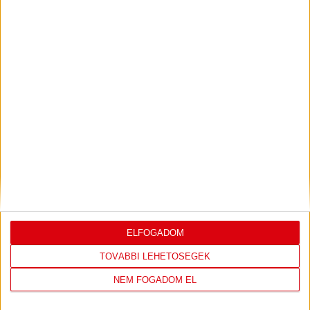
PJUNYIK JEREVÁN-DVSC
TOVÁBBJUTÁS A
:
KONFERENCIA LIGÁBAN
Bővebben →
LEGUTÓBBI EREDMÉNY
ELFOGADOM
TOVÁBBI LEHETŐSÉGEK
DVSC
FC
NEM FOGADOM EL
COPENHAGEN