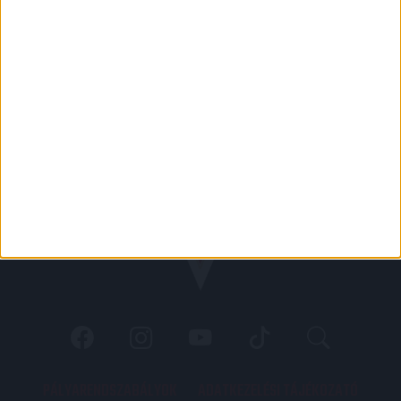
PÁLYARENDSZABÁLYOK
ADATKEZELÉSI TÁJÉKOZATÓ