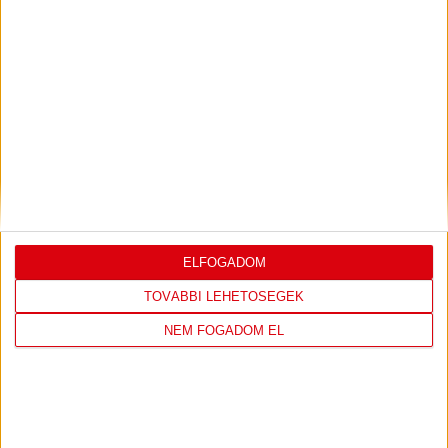
SAJTÓTÁJÉKOZTATÓ
ÚJPEST FC-DVSC 4-2,
:
GERT REMMEL ÉRTÉKELÉSE
2026.08.03.
Bővebben →
DÉNES VILMOS
MEGTISZTELTETÉS, HOGY
:
ILYEN SZURKOLÓK ELŐTT LÉPHETEK PÁLYÁRA
2026.07.31.
Bővebben →
ELFOGADOM
PJUNYIK JEREVÁN-DVSC
TOVÁBBJUTÁS A
TOVÁBBI LEHETŐSÉGEK
:
KONFERENCIA LIGÁBAN
NEM FOGADOM EL
Bővebben →