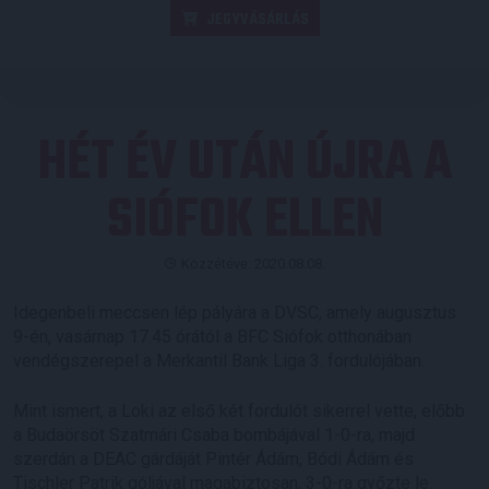
JEGYVÁSÁRLÁS
HÉT ÉV UTÁN ÚJRA A
SIÓFOK ELLEN
Közzétéve: 2020.08.08.
Idegenbeli meccsen lép pályára a DVSC, amely augusztus
9-én, vasárnap 17.45 órától a BFC Siófok otthonában
vendégszerepel a Merkantil Bank Liga 3. fordulójában.
Mint ismert, a Loki az első két fordulót sikerrel vette, előbb
a Budaörsöt Szatmári Csaba bombájával 1-0-ra, majd
szerdán a DEAC gárdáját Pintér Ádám, Bódi Ádám és
Tischler Patrik góljával magabiztosan, 3-0-ra győzte le.