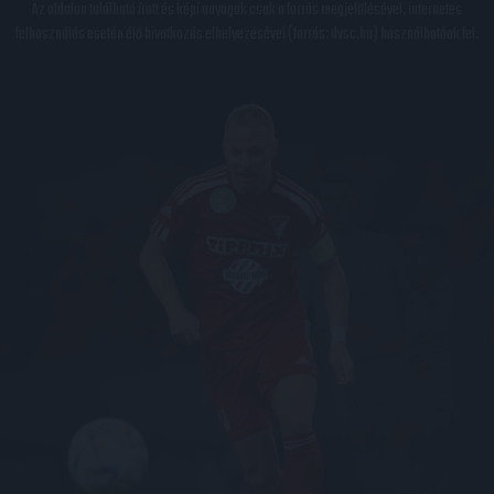
Az oldalon található írott és képi anyagok csak a forrás megjelölésével, internetes
felhasználás esetén élő hivatkozás elhelyezésével (forrás: dvsc.hu) használhatóak fel.