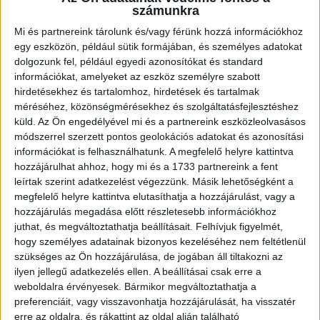
számunkra
A siófokiak nem kezdték jól a szezont, két forduló után pont
nélkül, a tabella utolsó pozícióját foglalják el. Az 1.
Mi és partnereink tárolunk és/vagy férünk hozzá információkhoz
egy eszközön, például sütik formájában, és személyes adatokat
fordulóban a Haladást fogadták, de nagy meglepetésre
dolgozunk fel, például egyedi azonosítókat és standard
könnyed, 5-1-es szombathelyi siker született. Ezt követően
információkat, amelyeket az eszköz személyre szabott
Budaörsre látogattak, ahol egy gólzáporos találkozón végül
hirdetésekhez és tartalomhoz, hirdetések és tartalmak
3-2-es vereséget szenvedtek. Az utóbbi meccsen a siófoki
méréséhez, közönségmérésekhez és szolgáltatásfejlesztéshez
jobbhátvéd, Polényi Gábor rendesen megnehezítette
küld.
Az Ön engedélyével mi és a partnereink eszközleolvasásos
csapata dolgát, hiszen már a 30. percben kiállította a
módszerrel szerzett pontos geolokációs adatokat és azonosítási
játékvezető, így biztos, hogy ellenünk sem léphet pályára.
információkat is felhasználhatunk. A megfelelő helyre kattintva
hozzájárulhat ahhoz, hogy mi és a 1733 partnereink a fent
leírtak szerint adatkezelést végezzünk. Másik lehetőségként a
megfelelő helyre kattintva elutasíthatja a hozzájárulást, vagy a
A DVSC és a Siófok a 41. egymás elleni bajnokiját játssza
hozzájárulás megadása előtt részletesebb információkhoz
juthat, és megváltoztathatja beállításait.
Felhívjuk figyelmét,
vasárnap, a másodosztályban harmadjára találkoznak a felek.
hogy személyes adatainak bizonyos kezeléséhez nem feltétlenül
A cívisvárosiak eddig 17-szer győzték le a Balaton-
szükséges az Ön hozzájárulása, de jogában áll tiltakozni az
partiakat, 12-szer döntetlent játszottak és 11 alkalommal
ilyen jellegű adatkezelés ellen. A beállításai csak erre a
kaptak ki tőlük.
weboldalra érvényesek. Bármikor megváltoztathatja a
preferenciáit, vagy visszavonhatja hozzájárulását, ha visszatér
A két csapat rendre gólgazdag mérkőzéseket vívott
erre az oldalra, és rákattint az oldal alján található