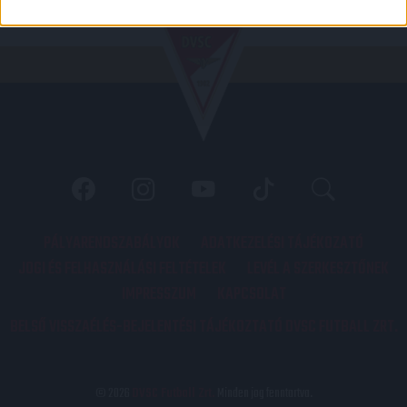
PÁLYARENDSZABÁLYOK
ADATKEZELÉSI TÁJÉKOZATÓ
JOGI ÉS FELHASZNÁLÁSI FELTÉTELEK
LEVÉL A SZERKESZTŐNEK
IMPRESSZUM
KAPCSOLAT
BELSŐ VISSZAÉLÉS-BEJELENTÉSI TÁJÉKOZTATÓ DVSC FUTBALL ZRT.
© 2026
DVSC Futball Zrt.
Minden jog fenntartva.