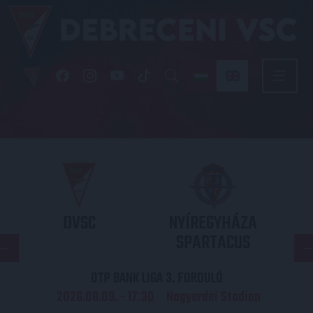
DVSC
NYÍREGYHÁZA
SPARTACUS
OTP BANK LIGA 3. FORDULÓ
2026.08.09. - 17
30
Nagyerdei Stadion
: