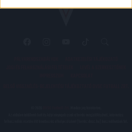
PÁLYARENDSZABÁLYOK
ADATKEZELÉSI TÁJÉKOZATÓ
JOGI ÉS FELHASZNÁLÁSI FELTÉTELEK
LEVÉL A SZERKESZTŐNEK
IMPRESSZUM
KAPCSOLAT
BELSŐ VISSZAÉLÉS-BEJELENTÉSI TÁJÉKOZTATÓ DVSC FUTBALL ZRT.
© 2026
DVSC Futball Zrt.
Minden jog fenntartva.
Az oldalon található írott és képi anyagok csak a forrás megjelölésével, internetes
felhasználás esetén élő hivatkozás elhelyezésével (forrás: dvsc.hu) használhatóak fel.