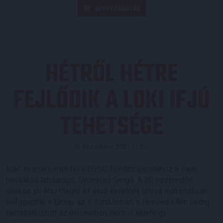
JEGYVÁSÁRLÁS
HÉTRŐL HÉTRE
FEJLŐDIK A LOKI IFJÚ
TEHETSÉGE
Közzétéve: 2021.11.23.
Idén nyáron került fel a DVSC felnőttcsapatához a saját
nevelésű labdarúgó, Gyönyörű Gergő. A 20 esztendős
játékos jól érzi magát az első keretnél, ahová maximálisan
befogadták a társai, az 1. fordulóban, a Honvéd ellen pedig
bemutatkozott az élvonalban, nem is akárhogy.