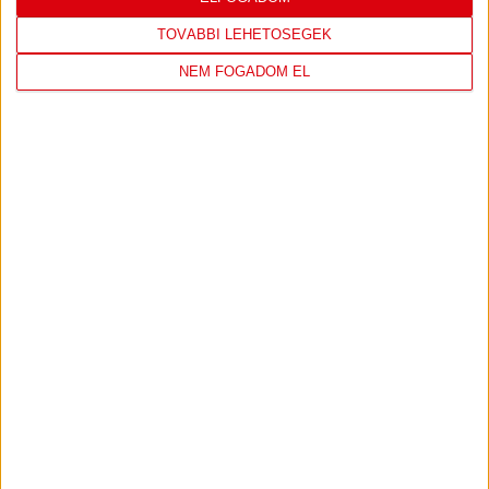
TOVÁBBI LEHETŐSÉGEK
NEM FOGADOM EL
DVSC
FC
COPENHAGEN
19
:
00
2026-08-
KONFERENCIA LIGA 3.
MECCS
06 19:00
SELEJTEZŐFDORDULÓ
RÉSZLETEI
TOVÁBBI EREDMÉNYEK