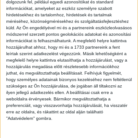
dominál. Aránylag gyors és technikás játékosnak tartom
dolgozunk fel, például egyedi azonosítókat és standard
információkat, amelyeket az eszköz személyre szabott
magam, emellett jól bánok a labdával, de mivel fiatal vagyok,
hirdetésekhez és tartalomhoz, hirdetések és tartalmak
természetesen mindenben kell még fejlődnöm, például a
méréséhez, közönségmérésekhez és szolgáltatásfejlesztéshez
fejjátékomat különösen szeretném erősíteni.
küld.
Az Ön engedélyével mi és a partnereink eszközleolvasásos
módszerrel szerzett pontos geolokációs adatokat és azonosítási
Az ifjú tehetséget végül céljairól kérdeztük. –
Egyértelmű,
információkat is felhasználhatunk. A megfelelő helyre kattintva
hogy a DVSC felnőttcsapatába szeretnék bekerülni és ott
hozzájárulhat ahhoz, hogy mi és a 1733 partnereink a fent
bizonyítani, most ez számomra a legfontosabb. Hosszabb
leírtak szerint adatkezelést végezzünk. Másik lehetőségként a
távon külföldön is kipróbálnám magam.
megfelelő helyre kattintva elutasíthatja a hozzájárulást, vagy a
hozzájárulás megadása előtt részletesebb információkhoz
LEGUTÓBBI HÍREK
juthat, és megváltoztathatja beállításait.
Felhívjuk figyelmét,
hogy személyes adatainak bizonyos kezeléséhez nem feltétlenül
szükséges az Ön hozzájárulása, de jogában áll tiltakozni az
SZURKOLÓI INFORMÁCIÓK A DVSC-
ilyen jellegű adatkezelés ellen. A beállításai csak erre a
weboldalra érvényesek. Bármikor megváltoztathatja a
NYÍREGYHÁZA RANGADÓRA
preferenciáit, vagy visszavonhatja hozzájárulását, ha visszatér
erre az oldalra, és rákattint az oldal alján található
2026.08.07.
"Adatvédelem" gombra.
A DVSC az OTP Bank Liga 3. fordulójában az ősi rivális
Nyíregyházát fogadja augusztus 9-én, vasárnap 17.30-kor a
Nagyerdei Stadionban. Nagy az érdeklődés, a találkozóra