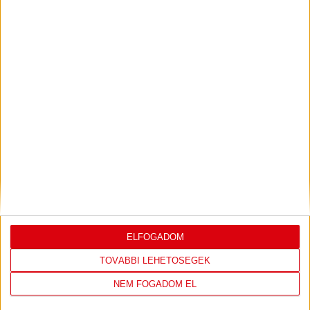
PJUNYIK JEREVÁN-DVSC
TOVÁBBJUTÁS A
:
KONFERENCIA LIGÁBAN
Bővebben →
LEGUTÓBBI EREDMÉNY
ELFOGADOM
TOVÁBBI LEHETŐSÉGEK
DVSC
FC
NEM FOGADOM EL
COPENHAGEN