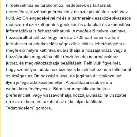
hirdetésekhez és tartalomhoz, hirdetések és tartalmak
LEGUTÓBBI HÍREK
méréséhez, közönségmérésekhez és szolgáltatásfejlesztéshez
küld.
Az Ön engedélyével mi és a partnereink eszközleolvasásos
módszerrel szerzett pontos geolokációs adatokat és azonosítási
VAJDA BOTOND
VASÁRNAP 100
:
információkat is felhasználhatunk. A megfelelő helyre kattintva
hozzájárulhat ahhoz, hogy mi és a 1733 partnereink a fent
SZÁZALÉKNÁL IS TÖBBET KELL BELEADNUNK
leírtak szerint adatkezelést végezzünk. Másik lehetőségként a
megfelelő helyre kattintva elutasíthatja a hozzájárulást, vagy a
2026.08.07.
hozzájárulás megadása előtt részletesebb információkhoz
A DVSC-FC Copenhagen Konferencia Liga mérkőzés
juthat, és megváltoztathatja beállításait.
Felhívjuk figyelmét,
örömteli eseménye volt, hogy sérüléséből felépülve
hogy személyes adatainak bizonyos kezeléséhez nem feltétlenül
visszatért a pályára 22 éves szélsőnk, Vajda Botond.
szükséges az Ön hozzájárulása, de jogában áll tiltakozni az
Játékosunkat a visszatérésről és a vasárnapi, Nyíregyháza
ilyen jellegű adatkezelés ellen. A beállításai csak erre a
elleni rangadóról is kérdeztük. – Nagyon örülök, hogy újra
weboldalra érvényesek. Bármikor megváltoztathatja a
pályára léphettem tétmeccsen, hiszen majdnem négy
preferenciáit, vagy visszavonhatja hozzájárulását, ha visszatér
hónapot kellett kihagynom. Az is pozitívum, hogy egy ilyen
erre az oldalra, és rákattint az oldal alján található
erős ellenfél ellen játszhattam […]
"Adatvédelem" gombra.
Bővebben →
SZURKOLÓI INFORMÁCIÓK A DVSC-