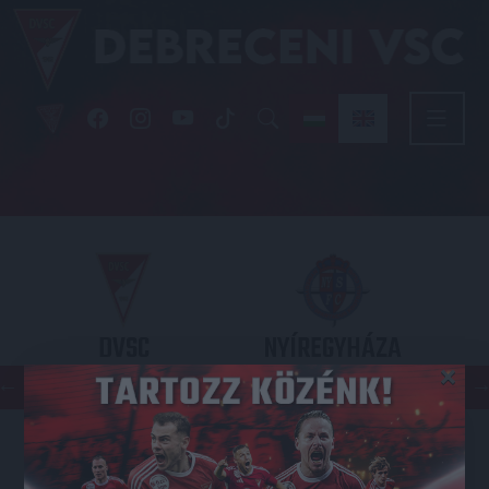
DVSC
NYÍREGYHÁZA
×
SPARTACUS
OTP BANK LIGA 3. FORDULÓ
2026.08.09. - 17
30
Nagyerdei Stadion
: