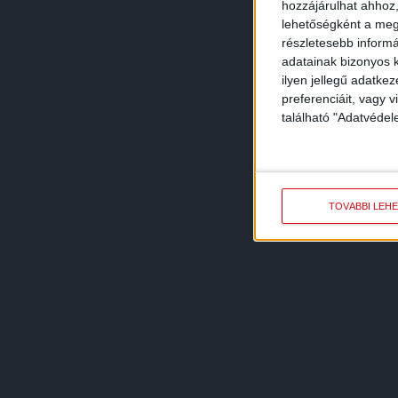
hozzájárulhat ahhoz,
lehetőségként a megf
részletesebb informác
adatainak bizonyos k
ilyen jellegű adatke
preferenciáit, vagy v
található "Adatvéde
TOVÁBBI LEH