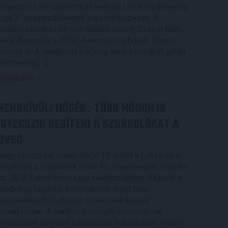
fogadta a Loki csütörtökön este az UEFA Konferencia
Liga 3. selejtezőkörének első mérkőzésén. A
kezdőcsapatban ott volt többek között Szécsi Márk,
Batik Bence és a DVSC-ben most debütáló Dénes
Vilmos is. A találkozót a hőség dacára mindkét gárda
viszonylag […]
Bővebben →
RENDKÍVÜLI HŐSÉG
TÖBB MÓDON IS
:
IGYEKSZIK SEGÍTENI A SZURKOLÓKAT A
DVSC
Nagy meccs vár csütörtökön 19 órától a Lokira és a
szurkolóira, csapatunk a dán FC Copenhagent fogadja
az UEFA Konferencia Liga selejtezőjében. Klubunk a
rendkívüli időjárási körülmények miatt több
intézkedésről is döntött a mai mérkőzésre
vonatkozóan. A stadion 6 pontján vízosztással
igyekszünk segíteni a szurkolók hidratációját, ehhez