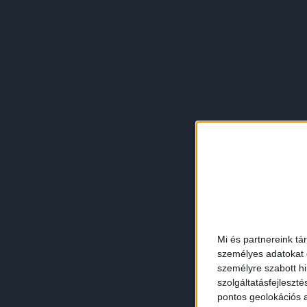
Mi és partnereink tá
személyes adatokat d
személyre szabott h
szolgáltatásfejleszté
pontos geolokációs a