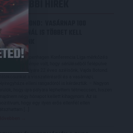
LEGUTÓBBI HÍREK
VAJDA BOTOND
VASÁRNAP 100
:
SZÁZALÉKNÁL IS TÖBBET KELL
BELEADNUNK
2026.08.07.
A DVSC-FC Copenhagen Konferencia Liga mérkőzés
örömteli eseménye volt, hogy sérüléséből felépülve
visszatért a pályára 22 éves szélsőnk, Vajda Botond.
Játékosunkat a visszatérésről és a vasárnapi,
Nyíregyháza elleni rangadóról is kérdeztük. – Nagyon
örülök, hogy újra pályára léphettem tétmeccsen, hiszen
majdnem négy hónapot kellett kihagynom. Az is
pozitívum, hogy egy ilyen erős ellenfél ellen
játszhattam […]
Bővebben →