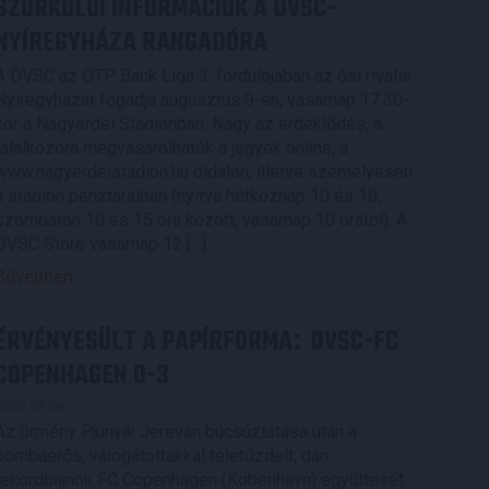
SZURKOLÓI INFORMÁCIÓK A DVSC-
NYÍREGYHÁZA RANGADÓRA
A DVSC az OTP Bank Liga 3. fordulójában az ősi rivális
Nyíregyházát fogadja augusztus 9-én, vasárnap 17.30-
kor a Nagyerdei Stadionban. Nagy az érdeklődés, a
találkozóra megvásárolhatók a jegyek online, a
www.nagyerdeistadion.hu oldalon, illetve személyesen
a stadion pénztáraiban (nyitva hétköznap 10 és 18,
szombaton 10 és 15 óra között, vasárnap 10 órától). A
DVSC Store vasárnap 12 […]
Bővebben →
ÉRVÉNYESÜLT A PAPÍRFORMA
DVSC-FC
:
COPENHAGEN 0-3
2026.08.06.
Az örmény Pjunyik Jereván búcsúztatása után a
bombaerős, válogatottakkal teletűzdelt, dán
rekordbajnok FC Copenhagen (Köbenhavn) együttesét