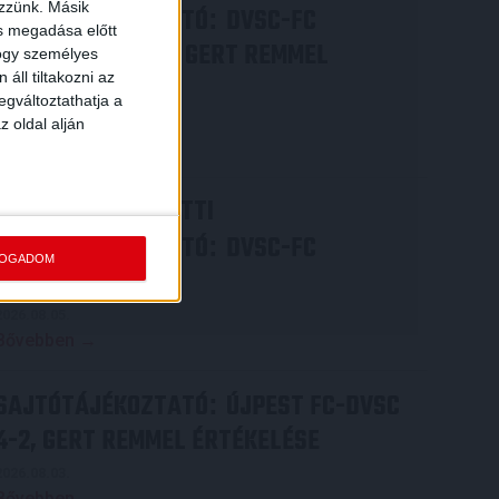
ezzünk. Másik
SAJTÓTÁJÉKOZTATÓ
DVSC-FC
:
ás megadása előtt
COPENHAGEN 0-3, GERT REMMEL
hogy személyes
áll tiltakozni az
ÉRTÉKELÉSE
egváltoztathatja a
2026.08.07.
z oldal alján
Bővebben →
VIDEÓ! MECCS ELŐTTI
SAJTÓTÁJÉKOZTATÓ
DVSC-FC
:
FOGADOM
COPENHAGEN
2026.08.05.
Bővebben →
SAJTÓTÁJÉKOZTATÓ
ÚJPEST FC-DVSC
:
4-2, GERT REMMEL ÉRTÉKELÉSE
2026.08.03.
Bővebben →