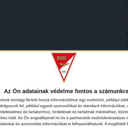
Az Ön adatainak védelme fontos a számunkr
rolunk és/vagy férünk hozzá információkhoz egy eszközön, például süti
olgozunk fel, például egyedi azonosítókat és standard információkat,
irdetésekhez és tartalomhoz, hirdetések és tartalmak méréséhez, kö
shez küld.
Az Ön engedélyével mi és a partnereink eszközleolvasásos m
datokat és azonosítási információkat is felhasználhatunk. A megfelelő h