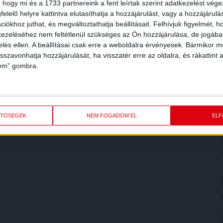
 hogy mi és a 1733 partnereink a fent leírtak szerint adatkezelést vég
elelő helyre kattintva elutasíthatja a hozzájárulást, vagy a hozzájárul
iókhoz juthat, és megváltoztathatja beállításait.
Felhívjuk figyelmét, 
ezeléséhez nem feltétlenül szükséges az Ön hozzájárulása, de jogában 
zelés ellen. A beállításai csak erre a weboldalra érvényesek. Bármikor m
isszavonhatja hozzájárulását, ha visszatér erre az oldalra, és rákattint a
lem" gombra.
ETŐSÉGEK
NEM FOGADOM EL
EL