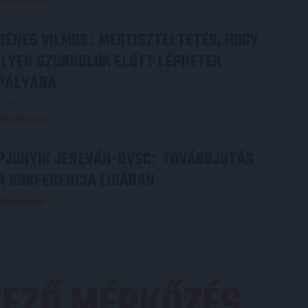
DÉNES VILMOS
MEGTISZTELTETÉS, HOGY
:
ILYEN SZURKOLÓK ELŐTT LÉPHETEK
PÁLYÁRA
2026.07.31.
Bővebben →
PJUNYIK JEREVÁN-DVSC
TOVÁBBJUTÁS
:
A KONFERENCIA LIGÁBAN
Bővebben →
EZŐ MÉRKŐZÉS