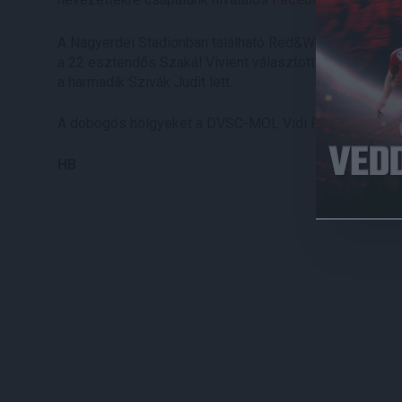
A Nagyerdei Stadionban található Red&White-ban rendez
a 22 esztendős Szakál Vivient választották a legszebb
a harmadik Szivák Judit lett.
A dobogós hölgyeket a DVSC-MOL Vidi FC találkozó el
HB