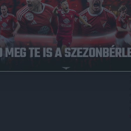
ett döntőbe tízen jutottak be, akik közül a DVSC játékosai
 Loki-szurkolónak. A második helyezett Kígyós Karina, míg
őtt együttesünk védője, Kinyik Ákos koronázta meg.