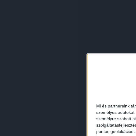
Mi és partnereink tá
személyes adatokat d
személyre szabott h
szolgáltatásfejleszté
pontos geolokációs a