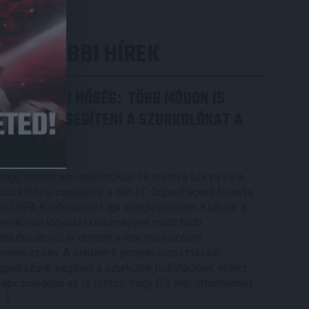
LEGUTÓBBI HÍREK
RENDKÍVÜLI HŐSÉG
TÖBB MÓDON IS
:
IGYEKSZIK SEGÍTENI A SZURKOLÓKAT A
DVSC
2026.08.06.
Nagy meccs vár csütörtökön 19 órától a Lokira és a
szurkolóira, csapatunk a dán FC Copenhagent fogadja
az UEFA Konferencia Liga selejtezőjében. Klubunk a
rendkívüli időjárási körülmények miatt több
intézkedésről is döntött a mai mérkőzésre
vonatkozóan. A stadion 6 pontján vízosztással
igyekszünk segíteni a szurkolók hidratációját, ehhez
kapcsolódóan az is fontos, hogy 0,5 liter űrtartalomig
[…]