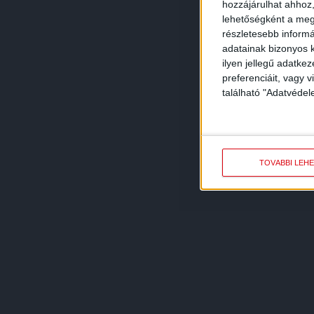
hozzájárulhat ahhoz,
lehetőségként a megf
részletesebb informác
adatainak bizonyos k
ilyen jellegű adatke
preferenciáit, vagy v
található "Adatvéde
TOVÁBBI LEH