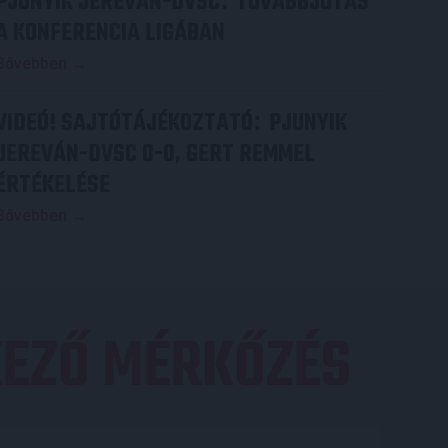
PJUNYIK JEREVÁN-DVSC
TOVÁBBJUTÁS
:
A KONFERENCIA LIGÁBAN
Bővebben →
VIDEÓ! SAJTÓTÁJÉKOZTATÓ
PJUNYIK
:
JEREVÁN-DVSC 0-0, GERT REMMEL
ÉRTÉKELÉSE
Bővebben →
EZŐ MÉRKŐZÉS