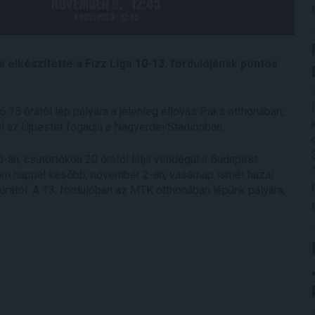
lkészítette a Fizz Liga 10-13. fordulójának pontos
5 órától lép pályára a jelenleg éllovas Paks otthonában,
ól az Újpestet fogadja a Nagyerdei Stadionban.
-án, csütörtökön 20 órától látja vendégül a Budapest
om nappal később, november 2-án, vasárnap ismét hazai
rától. A 13. fordulóban az MTK otthonában lépünk pályára,