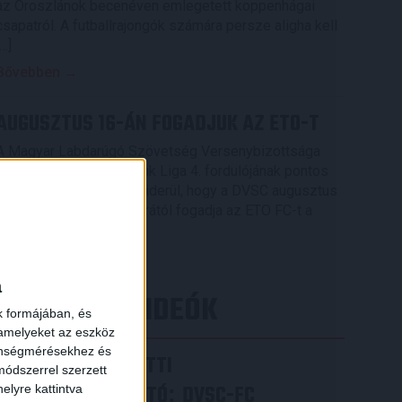
az Oroszlánok becenéven emlegetett koppenhágai
csapatról. A futballrajongók számára persze aligha kell
[…]
Bővebben →
AUGUSZTUS 16-ÁN FOGADJUK AZ ETO-T
A Magyar Labdarúgó Szövetség Versenybizottsága
elkészítette az OTP Bank Liga 4. fordulójának pontos
menetrendjét, melyből kiderül, hogy a DVSC augusztus
16-án, vasárnap 16.30 órától fogadja az ETO FC-t a
Nagyerdei Stadionban.
Bővebben →
a
LEGÚJABB VIDEÓK
k formájában, és
 amelyeket az eszköz
zönségmérésekhez és
VIDEÓ! MECCS ELŐTTI
ódszerrel szerzett
SAJTÓTÁJÉKOZTATÓ
DVSC-FC
:
elyre kattintva