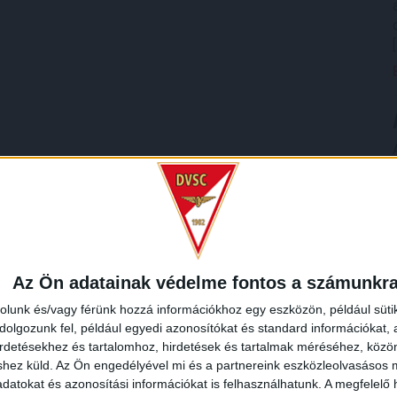
Az Ön adatainak védelme fontos a számunkr
rolunk és/vagy férünk hozzá információkhoz egy eszközön, például süti
olgozunk fel, például egyedi azonosítókat és standard információkat,
irdetésekhez és tartalomhoz, hirdetések és tartalmak méréséhez, kö
shez küld.
Az Ön engedélyével mi és a partnereink eszközleolvasásos m
datokat és azonosítási információkat is felhasználhatunk. A megfelelő h