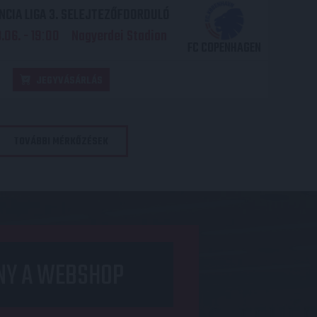
CIA LIGA 3. SELEJTEZŐFDORDULÓ
06. - 19
00
Nagyerdei Stadion
:
FC COPENHAGEN
JEGYVÁSÁRLÁS
TOVÁBBI MÉRKŐZÉSEK
NY A WEBSHOP