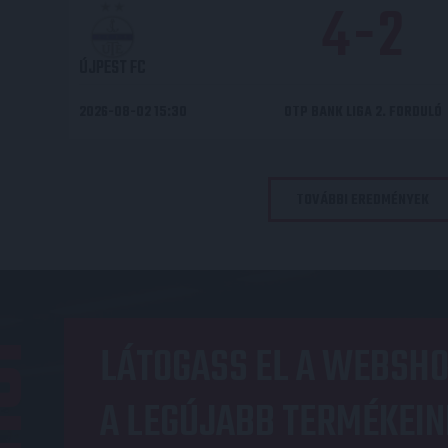
4
-
2
ÚJPEST FC
2026-08-02 15:30
OTP BANK LIGA 2. FORDULÓ
TOVÁBBI EREDMÉNYEK
OP
LÁTOGASS EL A WEBSHO
A LEGÚJABB TERMÉKEIN