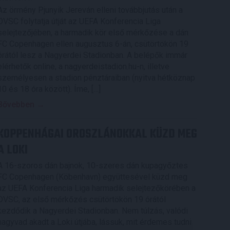
Az örmény Pjunyik Jereván elleni továbbjutás után a
DVSC folytatja útját az UEFA Konferencia Liga
selejtezőjében, a harmadik kör első mérkőzése a dán
FC Copenhagen ellen augusztus 6-án, csütörtökön 19
órától lesz a Nagyerdei Stadionban. A belépők immár
elérhetők online, a nagyerdeistadion.hu-n, illetve
személyesen a stadion pénztáraiban (nyitva hétköznap
10 és 18 óra között). Íme, […]
Bővebben →
KOPPENHÁGAI OROSZLÁNOKKAL KÜZD MEG
A LOKI
A 16-szoros dán bajnok, 10-szeres dán kupagyőztes
FC Copenhagen (Köbenhavn) együttesével küzd meg
az UEFA Konferencia Liga harmadik selejtezőkörében a
DVSC, az első mérkőzés csütörtökön 19 órától
kezdődik a Nagyerdei Stadionban. Nem túlzás, valódi
nagyvad akadt a Loki útjába, lássuk, mit érdemes tudni