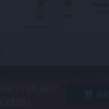
KONFEREN
2026.08.
DVSC
DVSC
MECCS RÉSZLETEI
PBA ÉS VÁLASSZ
IRÁ
K KÖZÜL!