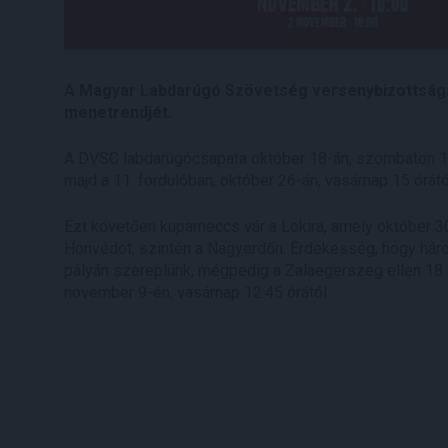
A Magyar Labdarúgó Szövetség versenybizottsága e
menetrendjét.
A DVSC labdarúgócsapata október 18-án, szombaton 16.1
majd a 11. fordulóban, október 26-án, vasárnap 15 órát
Ezt követően kupameccs vár a Lokira, amely október 30
Honvédot, szintén a Nagyerdőn. Érdekesség, hogy hár
pályán szereplünk, mégpedig a Zalaegerszeg ellen 18 ó
november 9-én, vasárnap 12.45 órától.