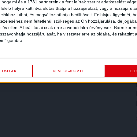
 hogy mi és a 1731 partnereink a fent leírtak szerint adatkezelést vég
elelő helyre kattintva elutasíthatja a hozzájárulást, vagy a hozzájárul
iókhoz juthat, és megváltoztathatja beállításait.
Felhívjuk figyelmét, 
ezeléséhez nem feltétlenül szükséges az Ön hozzájárulása, de jogában 
zelés ellen. A beállításai csak erre a weboldalra érvényesek. Bármikor m
isszavonhatja hozzájárulását, ha visszatér erre az oldalra, és rákattint a
lem" gombra.
ETŐSÉGEK
NEM FOGADOM EL
EL