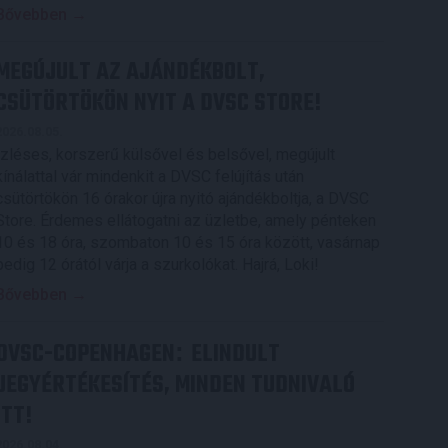
Bővebben →
MEGÚJULT AZ AJÁNDÉKBOLT,
CSÜTÖRTÖKÖN NYIT A DVSC STORE!
2026.08.05.
Ízléses, korszerű külsővel és belsővel, megújult
kínálattal vár mindenkit a DVSC felújítás után
csütörtökön 16 órakor újra nyitó ajándékboltja, a DVSC
Store. Érdemes ellátogatni az üzletbe, amely pénteken
10 és 18 óra, szombaton 10 és 15 óra között, vasárnap
pedig 12 órától várja a szurkolókat. Hajrá, Loki!
Bővebben →
DVSC-COPENHAGEN
ELINDULT
:
JEGYÉRTÉKESÍTÉS, MINDEN TUDNIVALÓ
ITT!
2026.08.04.