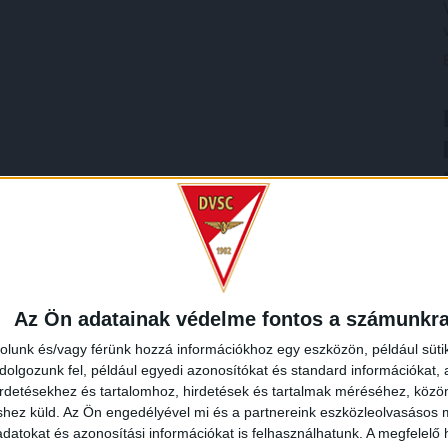
Az Ön adatainak védelme fontos a számunkr
rolunk és/vagy férünk hozzá információkhoz egy eszközön, például süti
olgozunk fel, például egyedi azonosítókat és standard információkat,
irdetésekhez és tartalomhoz, hirdetések és tartalmak méréséhez, kö
shez küld.
Az Ön engedélyével mi és a partnereink eszközleolvasásos m
datokat és azonosítási információkat is felhasználhatunk. A megfelelő h