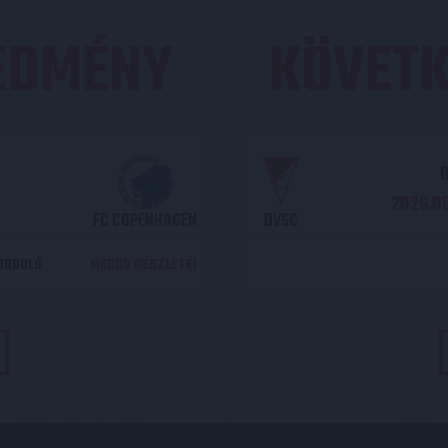
REDMÉNY
KÖVETK
O
2026.08
FC COPENHAGEN
DVSC
DORDULÓ
MECCS RÉSZLETEI