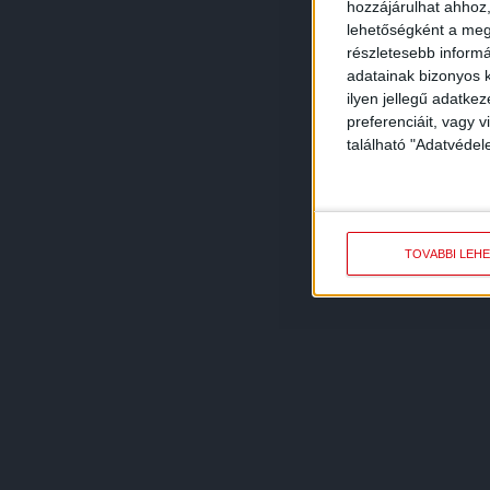
hozzájárulhat ahhoz,
lehetőségként a megf
részletesebb informác
adatainak bizonyos k
ilyen jellegű adatke
preferenciáit, vagy v
található "Adatvéde
TOVÁBBI LEH