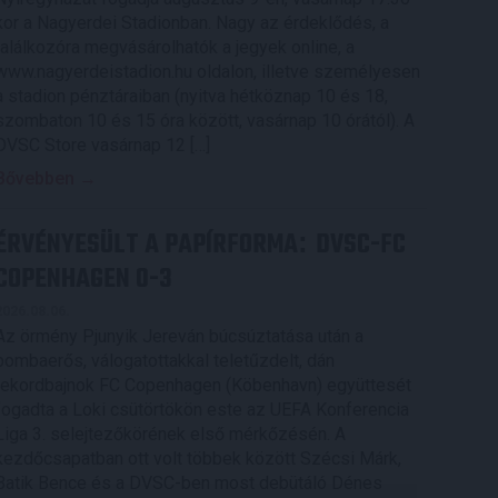
kor a Nagyerdei Stadionban. Nagy az érdeklődés, a
találkozóra megvásárolhatók a jegyek online, a
www.nagyerdeistadion.hu oldalon, illetve személyesen
a stadion pénztáraiban (nyitva hétköznap 10 és 18,
szombaton 10 és 15 óra között, vasárnap 10 órától). A
DVSC Store vasárnap 12 […]
Bővebben →
ÉRVÉNYESÜLT A PAPÍRFORMA
DVSC-FC
:
COPENHAGEN 0-3
2026.08.06.
Az örmény Pjunyik Jereván búcsúztatása után a
bombaerős, válogatottakkal teletűzdelt, dán
rekordbajnok FC Copenhagen (Köbenhavn) együttesét
fogadta a Loki csütörtökön este az UEFA Konferencia
Liga 3. selejtezőkörének első mérkőzésén. A
kezdőcsapatban ott volt többek között Szécsi Márk,
Batik Bence és a DVSC-ben most debütáló Dénes