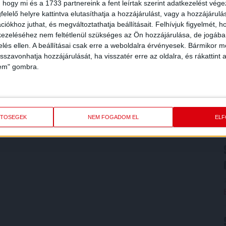
 hogy mi és a 1733 partnereink a fent leírtak szerint adatkezelést vég
elelő helyre kattintva elutasíthatja a hozzájárulást, vagy a hozzájárul
iókhoz juthat, és megváltoztathatja beállításait.
Felhívjuk figyelmét, 
ezeléséhez nem feltétlenül szükséges az Ön hozzájárulása, de jogában 
zelés ellen. A beállításai csak erre a weboldalra érvényesek. Bármikor m
isszavonhatja hozzájárulását, ha visszatér erre az oldalra, és rákattint a
lem" gombra.
ETŐSÉGEK
NEM FOGADOM EL
EL