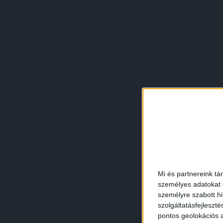
Mi és partnereink tá
személyes adatokat d
személyre szabott h
szolgáltatásfejleszté
pontos geolokációs a