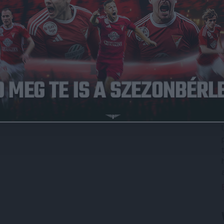
 ránk, hisz a Mezőkövesd-Zsóry otthonában lépünk pályára
szítette a 32. játéknap pontos beosztását, melyből
gadjuk a Nagyerdei Stadionban – egyelőre nem tette