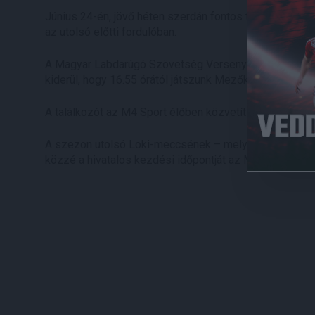
Június 24-én, jövő héten szerdán fontos találkozó vár
az utolsó előtti fordulóban.
A Magyar Labdarúgó Szövetség Versenybizottsága elké
kiderül, hogy 16.55 órától játszunk Mezőkövesden.
A találkozót az M4 Sport élőben közvetíti.
A szezon utolsó Loki-meccsének – melyen a Paksot fo
közzé a hivatalos kezdési időpontját az MLSZ.