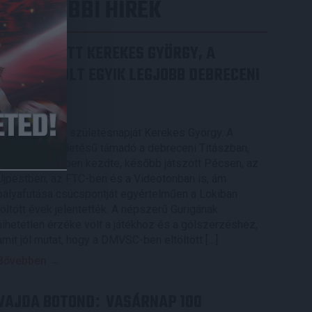
LEGUTÓBBI HÍREK
70 ÉVES LETT KEREKES GYÖRGY, A
VALAHA VOLT EGYIK LEGJOBB DEBRECENI
CSATÁR
2026.08.08.
Ma ünnepli 70. születésnapját Kerekes György. A
debreceni születésű támadó a debreceni Titászban,
majd a DMTE-ben kezdte, később játszott Pécsen, az
Újpestben, az FTC-ben és a Videotonban is, ám
pályafutása csúcspontját egyértelműen a Lokiban
töltött évek jelentették. A népszerű Gurigának
hihetetlen érzéke volt a játékhoz és a gólszerzéshez,
amit jól mutat, hogy a DMVSC-ben eltöltött […]
Bővebben →
VAJDA BOTOND
VASÁRNAP 100
: