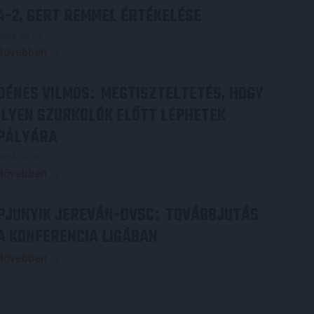
4-2, GERT REMMEL ÉRTÉKELÉSE
2026.08.03.
Bővebben →
DÉNES VILMOS
MEGTISZTELTETÉS, HOGY
:
ILYEN SZURKOLÓK ELŐTT LÉPHETEK
PÁLYÁRA
2026.07.31.
Bővebben →
PJUNYIK JEREVÁN-DVSC
TOVÁBBJUTÁS
:
A KONFERENCIA LIGÁBAN
Bővebben →