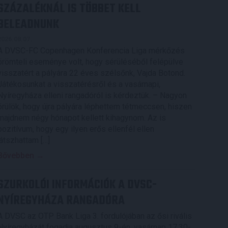
SZÁZALÉKNÁL IS TÖBBET KELL
BELEADNUNK
2026.08.07.
A DVSC-FC Copenhagen Konferencia Liga mérkőzés
örömteli eseménye volt, hogy sérüléséből felépülve
visszatért a pályára 22 éves szélsőnk, Vajda Botond.
Játékosunkat a visszatérésről és a vasárnapi,
Nyíregyháza elleni rangadóról is kérdeztük. – Nagyon
örülök, hogy újra pályára léphettem tétmeccsen, hiszen
majdnem négy hónapot kellett kihagynom. Az is
pozitívum, hogy egy ilyen erős ellenfél ellen
játszhattam […]
Bővebben →
SZURKOLÓI INFORMÁCIÓK A DVSC-
NYÍREGYHÁZA RANGADÓRA
A DVSC az OTP Bank Liga 3. fordulójában az ősi rivális
Nyíregyházát fogadja augusztus 9-én, vasárnap 17.30-