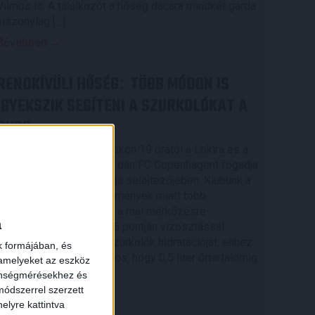
Vilmos is. A találkozót a hőség dacára mindkét gárda
viszonylag […]
Bővebben →
RENDKÍVÜLI HŐSÉG
TÖBB MÓDON IS
:
IGYEKSZIK SEGÍTENI A SZURKOLÓKAT A
DVSC
Nagy meccs vár csütörtökön 19 órától a Lokira és a
szurkolóira, csapatunk a dán FC Copenhagent fogadja
az UEFA Konferencia Liga selejtezőjében. Klubunk a
rendkívüli időjárási körülmények miatt több
intézkedésről is döntött a mai mérkőzésre
a
vonatkozóan. A stadion 6 pontján vízosztással
igyekszünk segíteni a szurkolók hidratációját, ehhez
k formájában, és
kapcsolódóan az is fontos, hogy 0,5 liter űrtartalomig
 amelyeket az eszköz
[…]
zönségmérésekhez és
ódszerrel szerzett
Bővebben →
elyre kattintva