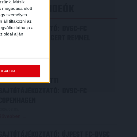
ezzünk. Másik
LEGÚJABB VIDEÓK
ás megadása előtt
hogy személyes
áll tiltakozni az
SAJTÓTÁJÉKOZTATÓ
DVSC-FC
:
egváltoztathatja a
z oldal alján
COPENHAGEN 0-3, GERT REMMEL
ÉRTÉKELÉSE
2026.08.07.
Bővebben →
FOGADOM
VIDEÓ! MECCS ELŐTTI
SAJTÓTÁJÉKOZTATÓ
DVSC-FC
:
COPENHAGEN
2026.08.05.
Bővebben →
SAJTÓTÁJÉKOZTATÓ
ÚJPEST FC-DVSC
: