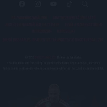
PÁLYARENDSZABÁLYOK
ADATKEZELÉSI TÁJÉKOZATÓ
JOGI ÉS FELHASZNÁLÁSI FELTÉTELEK
LEVÉL A SZERKESZTŐNEK
IMPRESSZUM
KAPCSOLAT
BELSŐ VISSZAÉLÉS-BEJELENTÉSI TÁJÉKOZTATÓ DVSC FUTBALL ZRT.
© 2026
DVSC Futball Zrt.
Minden jog fenntartva.
Az oldalon található írott és képi anyagok csak a forrás megjelölésével, internetes
felhasználás esetén élő hivatkozás elhelyezésével (forrás: dvsc.hu) használhatóak fel.