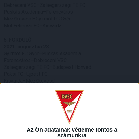
Debreceni VSC–Zalaegerszegi TE FC
Puskás Akadémia–Ferencváros
Mezőkövesd–Gyirmót FC Győr
Mol Fehérvár FC–Kisvárda
5. FORDULÓ
2021. augusztus 28.
Gyirmót FC Győr–Puskás Akadémia
Ferencváros–Debreceni VSC
Zalaegerszegi TE FC–Budapest Honvéd
Paksi FC–Újpest FC
Kisvárda–Mezőkövesd
MTK Budapest–Mol Fehérvár FC
6. FORDULÓ
2021. szeptember 11.
Paksi FC–MTK Budapest
Újpest FC–Zalaegerszegi TE FC
Budapest Honvéd–Ferencváros
Az Ön adatainak védelme fontos a
számunkra
Debreceni VSC–Gyirmót FC Győr