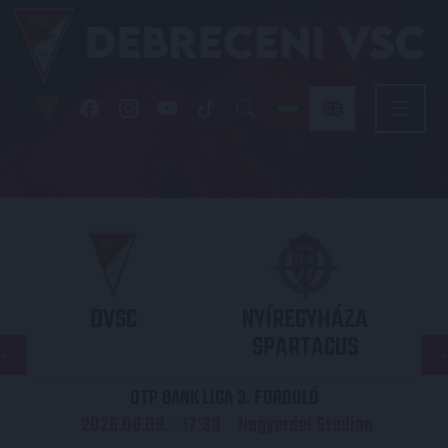
DVSC
NYÍREGYHÁZA
SPARTACUS
OTP BANK LIGA 3. FORDULÓ
2026.08.09. - 17
30
Nagyerdei Stadion
: