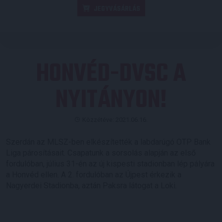
JEGYVÁSÁRLÁS
HONVÉD-DVSC A
NYITÁNYON!
Közzétéve: 2021.06.16.
Szerdán az MLSZ-ben elkészítették a labdarúgó OTP Bank
Liga párosításait. Csapatunk a sorsolás alapján az első
fordulóban, július 31-én az új kispesti stadionban lép pályára
a Honvéd ellen. A 2. fordulóban az Újpest érkezik a
Nagyerdei Stadionba, aztán Paksra látogat a Loki.