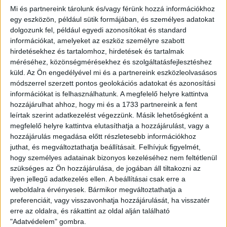
Puskás Akadémia–Kisvárda
Mi és partnereink tárolunk és/vagy férünk hozzá információkhoz
Mezőkövesd–Mol Fehérvár FC
egy eszközön, például sütik formájában, és személyes adatokat
dolgozunk fel, például egyedi azonosítókat és standard
7. FORDULÓ
információkat, amelyeket az eszköz személyre szabott
2021. szeptember 25.
hirdetésekhez és tartalomhoz, hirdetések és tartalmak
méréséhez, közönségmérésekhez és szolgáltatásfejlesztéshez
Gyirmót FC Győr–Budapest Honvéd
küld.
Az Ön engedélyével mi és a partnereink eszközleolvasásos
Ferencváros–Újpest FC
módszerrel szerzett pontos geolokációs adatokat és azonosítási
Zalaegerszegi TE FC–Paksi FC
információkat is felhasználhatunk. A megfelelő helyre kattintva
Mol Fehérvár FC–Puskás Akadémia
hozzájárulhat ahhoz, hogy mi és a 1733 partnereink a fent
Kisvárda–Debreceni VSC
leírtak szerint adatkezelést végezzünk. Másik lehetőségként a
MTK Budapest–Mezőkövesd
megfelelő helyre kattintva elutasíthatja a hozzájárulást, vagy a
hozzájárulás megadása előtt részletesebb információkhoz
8. FORDULÓ
juthat, és megváltoztathatja beállításait.
Felhívjuk figyelmét,
2021. október 2.
hogy személyes adatainak bizonyos kezeléséhez nem feltétlenül
Zalaegerszegi TE FC–MTK Budapest
szükséges az Ön hozzájárulása, de jogában áll tiltakozni az
Paksi FC–Ferencváros
ilyen jellegű adatkezelés ellen. A beállításai csak erre a
Újpest FC–Gyirmót FC Győr
weboldalra érvényesek. Bármikor megváltoztathatja a
Budapest Honvéd–Kisvárda
preferenciáit, vagy visszavonhatja hozzájárulását, ha visszatér
Debreceni VSC–Mol Fehérvár FC
erre az oldalra, és rákattint az oldal alján található
Puskás Akadémia–Mezőkövesd
"Adatvédelem" gombra.