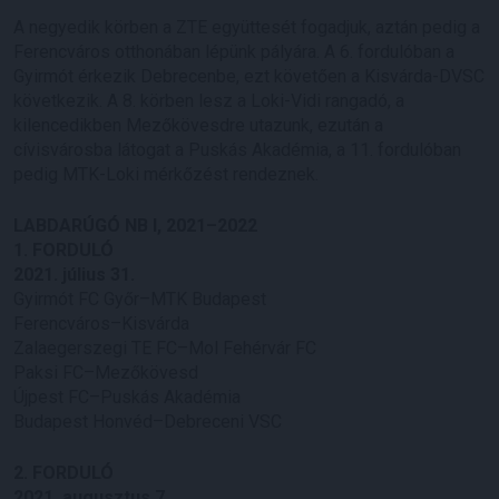
A negyedik körben a ZTE együttesét fogadjuk, aztán pedig a
Ferencváros otthonában lépünk pályára. A 6. fordulóban a
Gyirmót érkezik Debrecenbe, ezt követően a Kisvárda-DVSC
következik. A 8. körben lesz a Loki-Vidi rangadó, a
kilencedikben Mezőkövesdre utazunk, ezután a
cívisvárosba látogat a Puskás Akadémia, a 11. fordulóban
pedig MTK-Loki mérkőzést rendeznek.
LABDARÚGÓ NB I, 2021–2022
1. FORDULÓ
2021. július 31.
Gyirmót FC Győr–MTK Budapest
Ferencváros–Kisvárda
Zalaegerszegi TE FC–Mol Fehérvár FC
Paksi FC–Mezőkövesd
Újpest FC–Puskás Akadémia
Budapest Honvéd–Debreceni VSC
2. FORDULÓ
2021. augusztus 7.