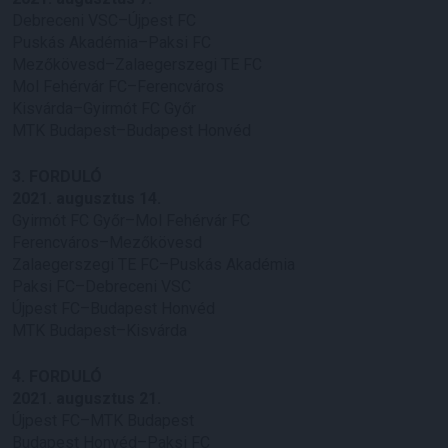
Debreceni VSC–Újpest FC
Puskás Akadémia–Paksi FC
Mezőkövesd–Zalaegerszegi TE FC
Mol Fehérvár FC–Ferencváros
Kisvárda–Gyirmót FC Győr
MTK Budapest–Budapest Honvéd
3. FORDULÓ
2021. augusztus 14.
Gyirmót FC Győr–Mol Fehérvár FC
Ferencváros–Mezőkövesd
Zalaegerszegi TE FC–Puskás Akadémia
Paksi FC–Debreceni VSC
Újpest FC–Budapest Honvéd
MTK Budapest–Kisvárda
4. FORDULÓ
2021. augusztus 21.
Újpest FC–MTK Budapest
Budapest Honvéd–Paksi FC