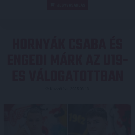
JEGYVÁSÁRLÁS
HORNYÁK CSABA ÉS
ENGEDI MÁRK AZ U19-
ES VÁLOGATOTTBAN
Közzétéve: 2025.03.13.