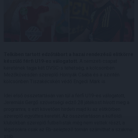
Telkiben tartott edzőtábort a hazai rendezésű elitkörre
készülő férfi U19-es válogatott.
A nemzeti csapat
keretének tagja két DVSC-s tehetség, a kölcsönben
Mezőkövesden szereplő Hornyák Csaba és a szintén
kölcsönben Tiszakécskén védő Engedi Márk is.
Idei első összetartásán van túl a férfi U19-es válogatott,
Jeremiás Gergő szövetségi edző 28 játékost hívott meg a
programra, s ezt követően hirdeti majd ki az elitkörben
szereplő együttes keretét. Az összetartáson a külföldi
klubokban szereplő futballisták még nem vettek részt, a
légiósokra csak az Eb-selejtező tornán számíthat a szakmai
stáb.