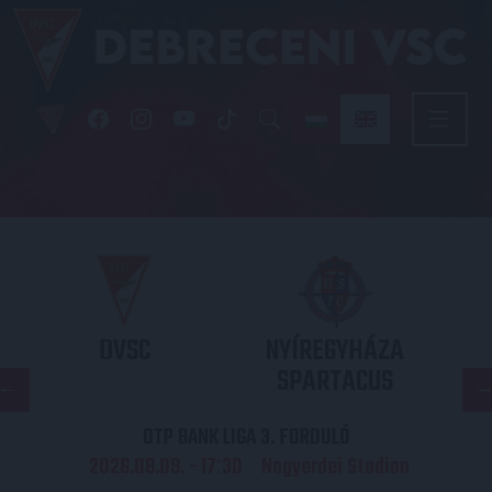
DVSC
NYÍREGYHÁZA
SPARTACUS
OTP BANK LIGA 3. FORDULÓ
2026.08.09. - 17
30
Nagyerdei Stadion
: