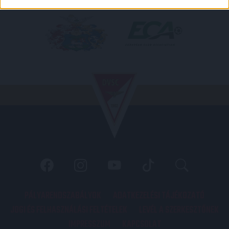
PÁLYARENDSZABÁLYOK
ADATKEZELÉSI TÁJÉKOZATÓ
JOGI ÉS FELHASZNÁLÁSI FELTÉTELEK
LEVÉL A SZERKESZTŐNEK
IMPRESSZUM
KAPCSOLAT