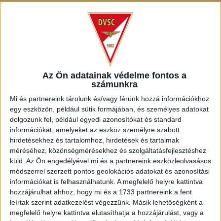
Az összetartást követően az elitkörben szereplő keret
tagjai március 16-án találkoznak, onnantól kezdve már
Debrecenben készül a nemzeti együttes. A mérkőzéseit
Balmazújvárosban és Nyíregyházán játszó U19-es magyar
válogatott Ausztriával, Dániával és Izlanddal került egy
csoportba, ahonnan a csoportgyőztes kvalifikálja magát a
Az Ön adatainak védelme fontos a
számunkra
korosztályos Európa-bajnokságra. A játéknapok: március 19.,
március 22., március 25.
Mi és partnereink tárolunk és/vagy férünk hozzá információkhoz
egy eszközön, például sütik formájában, és személyes adatokat
Az U19-es válogatott kerete
.
dolgozunk fel, például egyedi azonosítókat és standard
információkat, amelyeket az eszköz személyre szabott
hirdetésekhez és tartalomhoz, hirdetések és tartalmak
Kapusok:
méréséhez, közönségmérésekhez és szolgáltatásfejlesztéshez
küld.
Az Ön engedélyével mi és a partnereink eszközleolvasásos
Engedi Márk (DVSC)
módszerrel szerzett pontos geolokációs adatokat és azonosítási
információkat is felhasználhatunk. A megfelelő helyre kattintva
Lehóczki Bendegúz (Puskás Akadémia)
hozzájárulhat ahhoz, hogy mi és a 1733 partnereink a fent
leírtak szerint adatkezelést végezzünk. Másik lehetőségként a
Molnár Mátyás (Nyíregyháza Spartacus)
megfelelő helyre kattintva elutasíthatja a hozzájárulást, vagy a