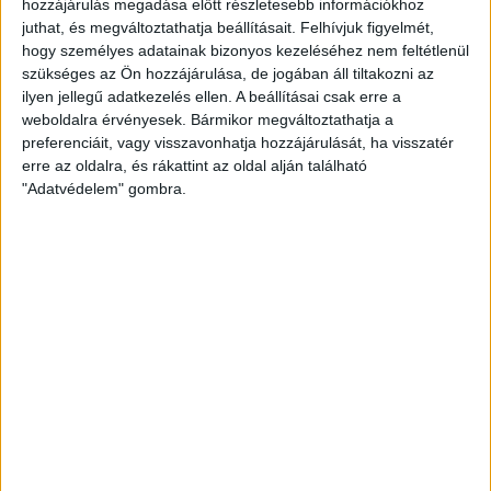
hozzájárulás megadása előtt részletesebb információkhoz
Védők:
juthat, és megváltoztathatja beállításait.
Felhívjuk figyelmét,
hogy személyes adatainak bizonyos kezeléséhez nem feltétlenül
Almeida Milán (CD Feirense)
szükséges az Ön hozzájárulása, de jogában áll tiltakozni az
ilyen jellegű adatkezelés ellen. A beállításai csak erre a
weboldalra érvényesek. Bármikor megváltoztathatja a
Kaczvinszki Dominik (Újpest)
preferenciáit, vagy visszavonhatja hozzájárulását, ha visszatér
erre az oldalra, és rákattint az oldal alján található
Kuzma Hunor (Békéscsaba)
"Adatvédelem" gombra.
Lakatos Csongor (Soroksár)
Stumpf Gábor (MTK)
Középpályások:
Farkas Patrik (Blackburn Rovers)
Girsik Attila (Vasas)
Győrfi Milán (Paks)