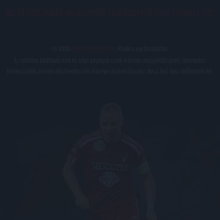
BELSŐ VISSZAÉLÉS-BEJELENTÉSI TÁJÉKOZTATÓ DVSC FUTBALL ZRT.
© 2026
DVSC Futball Zrt.
Minden jog fenntartva.
Az oldalon található írott és képi anyagok csak a forrás megjelölésével, internetes
felhasználás esetén élő hivatkozás elhelyezésével (forrás: dvsc.hu) használhatóak fel.