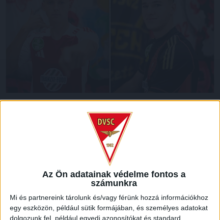
Az U19-es (2006) korosztályos magyar válogatott a jövő
héten edzőtáborral készül a november 10. és 19. között
rendezendő andorrai EB-selejtezőkre. A válogatott bő
keretének tagja a DVSC két tehetsége, Hornyák Csaba és
Engedi Márk is.
Az Ön adatainak védelme fontos a
A selejtező programja.
számunkra
Mi és partnereink tárolunk és/vagy férünk hozzá információkhoz
2024. november 12. 15:00 Ciprus-Magyarország Centre
egy eszközön, például sütik formájában, és személyes adatokat
d’Entrenament FAF Santa Coloma
dolgozunk fel, például egyedi azonosítókat és standard