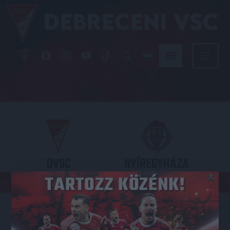
DVSC
NYÍREGYHÁZA
×
SPARTACUS
OTP BANK LIGA 3. FORDULÓ
2026.08.09. - 17
30
Nagyerdei Stadion
: