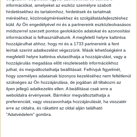
információkat, amelyeket az eszköz személyre szabott
2024. november 15. 19:00 Magyarország-Andorra
hirdetésekhez és tartalomhoz, hirdetések és tartalmak
Centre d’Entrenament FAF Santa Coloma
méréséhez, közönségmérésekhez és szolgáltatásfejlesztéshez
küld.
Az Ön engedélyével mi és a partnereink eszközleolvasásos
2024. november 18. 19:00 Magyarország-Németország
módszerrel szerzett pontos geolokációs adatokat és azonosítási
Centre d’Entrenament FAF Santa Coloma
információkat is felhasználhatunk. A megfelelő helyre kattintva
hozzájárulhat ahhoz, hogy mi és a 1733 partnereink a fent
LEGUTÓBBI HÍREK
leírtak szerint adatkezelést végezzünk. Másik lehetőségként a
megfelelő helyre kattintva elutasíthatja a hozzájárulást, vagy a
hozzájárulás megadása előtt részletesebb információkhoz
juthat, és megváltoztathatja beállításait.
Felhívjuk figyelmét,
VAJDA BOTOND
VASÁRNAP 100
:
hogy személyes adatainak bizonyos kezeléséhez nem feltétlenül
SZÁZALÉKNÁL IS TÖBBET KELL BELEADNUNK
szükséges az Ön hozzájárulása, de jogában áll tiltakozni az
ilyen jellegű adatkezelés ellen. A beállításai csak erre a
2026.08.07.
weboldalra érvényesek. Bármikor megváltoztathatja a
A DVSC-FC Copenhagen Konferencia Liga mérkőzés
preferenciáit, vagy visszavonhatja hozzájárulását, ha visszatér
örömteli eseménye volt, hogy sérüléséből felépülve
erre az oldalra, és rákattint az oldal alján található
visszatért a pályára 22 éves szélsőnk, Vajda Botond.
"Adatvédelem" gombra.
Játékosunkat a visszatérésről és a vasárnapi, Nyíregyháza
elleni rangadóról is kérdeztük. – Nagyon örülök, hogy újra
pályára léphettem tétmeccsen, hiszen majdnem négy