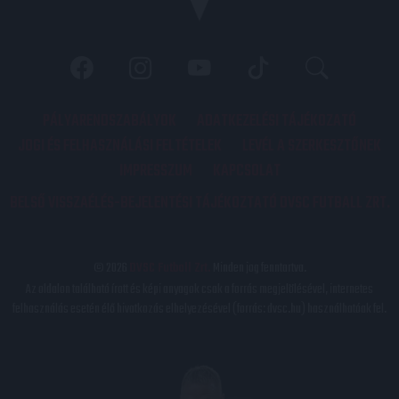
PÁLYARENDSZABÁLYOK
ADATKEZELÉSI TÁJÉKOZATÓ
JOGI ÉS FELHASZNÁLÁSI FELTÉTELEK
LEVÉL A SZERKESZTŐNEK
IMPRESSZUM
KAPCSOLAT
BELSŐ VISSZAÉLÉS-BEJELENTÉSI TÁJÉKOZTATÓ DVSC FUTBALL ZRT.
© 2026
DVSC Futball Zrt.
Minden jog fenntartva.
Az oldalon található írott és képi anyagok csak a forrás megjelölésével, internetes
felhasználás esetén élő hivatkozás elhelyezésével (forrás: dvsc.hu) használhatóak fel.