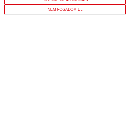
NEM FOGADOM EL
DVSC
FC
COPENHAGEN
19
:
00
2026-08-
KONFERENCIA LIGA 3.
MECCS
06 19:00
SELEJTEZŐFDORDULÓ
RÉSZLETEI
TOVÁBBI EREDMÉNYEK