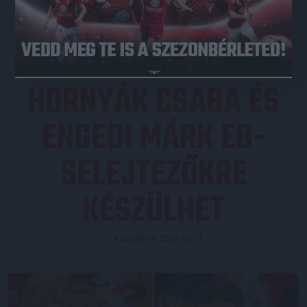
JEGYVÁSÁRLÁS
HORNYÁK CSABA ÉS
ENGEDI MÁRK EB-
SELEJTEZŐKRE
KÉSZÜLHET
Közzétéve: 2024.10.31.