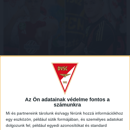
A magyar U19-es (2006) korosztályos válogatott két
mérkőzést játszik októberben Debrecenben, a Dóczy
utcai egyetemi sporttelepen a skótok ellen. A nemzeti
csapatba meghívást kapott a DVSC tehetséges védője,
Hornyák Csaba, tehetséges kapusa, Engedi Márk is.
Az Ön adatainak védelme fontos a
számunkra
A program.
Mi és partnereink tárolunk és/vagy férünk hozzá információkhoz
2024. október 10. 16:00 Magyarország-
egy eszközön, például sütik formájában, és személyes adatokat
Skócia Debrecen
dolgozunk fel, például egyedi azonosítókat és standard