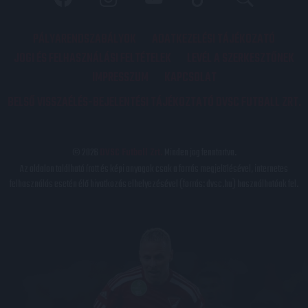
PÁLYARENDSZABÁLYOK
ADATKEZELÉSI TÁJÉKOZATÓ
JOGI ÉS FELHASZNÁLÁSI FELTÉTELEK
LEVÉL A SZERKESZTŐNEK
IMPRESSZUM
KAPCSOLAT
BELSŐ VISSZAÉLÉS-BEJELENTÉSI TÁJÉKOZTATÓ DVSC FUTBALL ZRT.
© 2026
DVSC Futball Zrt.
Minden jog fenntartva.
Az oldalon található írott és képi anyagok csak a forrás megjelölésével, internetes
felhasználás esetén élő hivatkozás elhelyezésével (forrás: dvsc.hu) használhatóak fel.