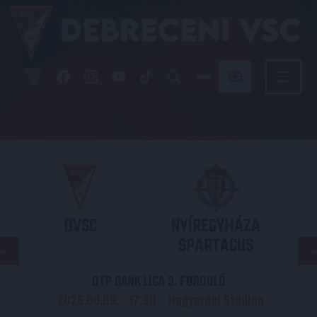
DVSC
NYÍREGYHÁZA
SPARTACUS
OTP BANK LIGA 3. FORDULÓ
2026.08.09. - 17
30
Nagyerdei Stadion
: