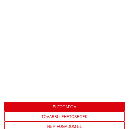
2026.07.31.
Bővebben →
PJUNYIK JEREVÁN-DVSC
TOVÁBBJUTÁS A
:
KONFERENCIA LIGÁBAN
Bővebben →
LEGUTÓBBI EREDMÉNY
ELFOGADOM
TOVÁBBI LEHETŐSÉGEK
NEM FOGADOM EL