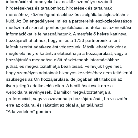
információkat, amelyeket az eszköz személyre szabott
hirdetésekhez és tartalomhoz, hirdetések és tartalmak
2024. október 13. 11:00 Magyarország-
méréséhez, közönségmérésekhez és szolgáltatásfejlesztéshez
Skócia Debrecen
küld.
Az Ön engedélyével mi és a partnereink eszközleolvasásos
módszerrel szerzett pontos geolokációs adatokat és azonosítási
LEGUTÓBBI HÍREK
információkat is felhasználhatunk. A megfelelő helyre kattintva
hozzájárulhat ahhoz, hogy mi és a 1733 partnereink a fent
leírtak szerint adatkezelést végezzünk. Másik lehetőségként a
KIKAPOTT A KIS LOKI
megfelelő helyre kattintva elutasíthatja a hozzájárulást, vagy a
hozzájárulás megadása előtt részletesebb információkhoz
2026.08.08.
juthat, és megváltoztathatja beállításait.
Felhívjuk figyelmét,
A DVSC II. szombaton Pallagon a Füzesabony gárdáját
hogy személyes adatainak bizonyos kezeléséhez nem feltétlenül
fogadta az NB III. Észak-keleti csoport 3. fordulójában, s
szükséges az Ön hozzájárulása, de jogában áll tiltakozni az
ezúttal nem tudott pontot szerezni. NB III. Észak-keleti
ilyen jellegű adatkezelés ellen. A beállításai csak erre a
csoport, 3. forduló. DVSC II.-Füzesabony 1-2 (1-1). Pallag,
weboldalra érvényesek. Bármikor megváltoztathatja a
200 néző, vezette: Oswald D. DVSC II.: Tuska – Myrtaj (Kiss
preferenciáit, vagy visszavonhatja hozzájárulását, ha visszatér
M., 46.), Farkas T., Macsó (Lovas, 75.), Vincze T., Hermann
erre az oldalra, és rákattint az oldal alján található
(Gyenti, […]
"Adatvédelem" gombra.
Bővebben →
70 ÉVES LETT KEREKES GYÖRGY, A VALAHA