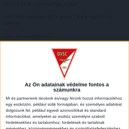
két U19-es BL-meccsen fújta a sípot.
Fran Jovic egyébként 2014. január 1-e óta tagja a FIFA-
keretnek.
Fotó: dalmacijanews.hr
LEGUTÓBBI HÍREK
70 ÉVES LETT KEREKES GYÖRGY, A VALAHA
VOLT EGYIK LEGJOBB DEBRECENI CSATÁR
Az Ön adatainak védelme fontos a
2026.08.08.
számunkra
Ma ünnepli 70. születésnapját Kerekes György. A debreceni
Mi és partnereink tárolunk és/vagy férünk hozzá információkhoz
születésű támadó a debreceni Titászban, majd a DMTE-ben
egy eszközön, például sütik formájában, és személyes adatokat
kezdte, később játszott Pécsen, az Újpestben, az FTC-ben
dolgozunk fel, például egyedi azonosítókat és standard
és a Videotonban is, ám pályafutása csúcspontját
információkat, amelyeket az eszköz személyre szabott
egyértelműen a Lokiban töltött évek jelentették. A népszerű
hirdetésekhez és tartalomhoz, hirdetések és tartalmak
Gurigának hihetetlen érzéke volt a játékhoz és a
méréséhez, közönségmérésekhez és szolgáltatásfejlesztéshez