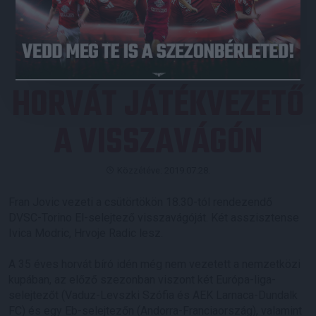
JEGYVÁSÁRLÁS
HORVÁT JÁTÉKVEZETŐ
A VISSZAVÁGÓN
Közzétéve: 2019.07.28.
Fran Jovic vezeti a csütörtökön 18.30-tól rendezendő
DVSC-Torino El-selejtező visszavágóját. Két asszisztense
Ivica Modric, Hrvoje Radic lesz.
A 35 éves horvát bíró idén még nem vezetett a nemzetközi
kupában, az előző szezonban viszont két Európa-liga-
selejtezőt (Vaduz-Levszki Szófia és AEK Larnaca-Dundalk
FC) és egy Eb-selejtezőn (Andorra-Franciaország), valamint