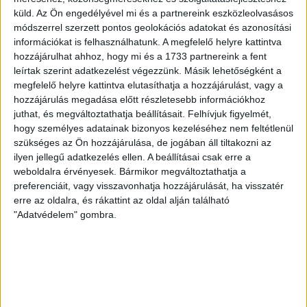
gólszerzéshez, amit jól mutat, hogy a DMVSC-ben eltöltött
küld.
Az Ön engedélyével mi és a partnereink eszközleolvasásos
[…]
módszerrel szerzett pontos geolokációs adatokat és azonosítási
információkat is felhasználhatunk. A megfelelő helyre kattintva
Bővebben →
hozzájárulhat ahhoz, hogy mi és a 1733 partnereink a fent
leírtak szerint adatkezelést végezzünk. Másik lehetőségként a
VAJDA BOTOND
VASÁRNAP 100
:
megfelelő helyre kattintva elutasíthatja a hozzájárulást, vagy a
hozzájárulás megadása előtt részletesebb információkhoz
SZÁZALÉKNÁL IS TÖBBET KELL BELEADNUNK
juthat, és megváltoztathatja beállításait.
Felhívjuk figyelmét,
2026.08.07.
hogy személyes adatainak bizonyos kezeléséhez nem feltétlenül
A DVSC-FC Copenhagen Konferencia Liga mérkőzés
szükséges az Ön hozzájárulása, de jogában áll tiltakozni az
örömteli eseménye volt, hogy sérüléséből felépülve
ilyen jellegű adatkezelés ellen. A beállításai csak erre a
weboldalra érvényesek. Bármikor megváltoztathatja a
visszatért a pályára 22 éves szélsőnk, Vajda Botond.
preferenciáit, vagy visszavonhatja hozzájárulását, ha visszatér
Játékosunkat a visszatérésről és a vasárnapi, Nyíregyháza
erre az oldalra, és rákattint az oldal alján található
elleni rangadóról is kérdeztük. – Nagyon örülök, hogy újra
"Adatvédelem" gombra.
pályára léphettem tétmeccsen, hiszen majdnem négy
hónapot kellett kihagynom. Az is pozitívum, hogy egy ilyen
erős ellenfél ellen játszhattam […]
Bővebben →