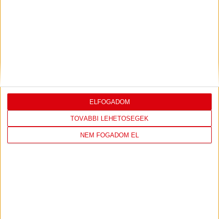
DVSC
FC
COPENHAGEN
ELFOGADOM
0
-
3
TOVÁBBI LEHETŐSÉGEK
NEM FOGADOM EL
2026-08-
KONFERENCIA LIGA 3.
MECCS
06 19:00
SELEJTEZŐFDORDULÓ
RÉSZLETEI
TOVÁBBI EREDMÉNYEK