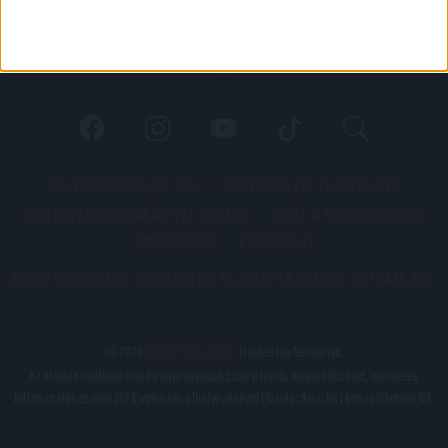
PÁLYARENDSZABÁLYOK
ADATKEZELÉSI TÁJÉKOZATÓ
JOGI ÉS FELHASZNÁLÁSI FELTÉTELEK
LEVÉL A SZERKESZTŐNEK
IMPRESSZUM
KAPCSOLAT
BELSŐ VISSZAÉLÉS-BEJELENTÉSI TÁJÉKOZTATÓ DVSC FUTBALL ZRT.
© 2026
DVSC Futball Zrt.
Minden jog fenntartva.
Az oldalon található írott és képi anyagok csak a forrás megjelölésével, internetes
felhasználás esetén élő hivatkozás elhelyezésével (forrás: dvsc.hu) használhatóak fel.