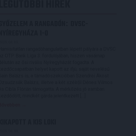
LEGUTÓBBI HÍREK
GYŐZELEM A RANGADÓN
DVSC-
:
NYÍREGYHÁZA 1-0
2026.08.09.
Hamisítatlan rangadóhangulatban lépett pályára a DVSC
az OTP Bank Liga 3. fordulójában, hiszen vasárnap
délután az ősi rivális Nyíregyházát fogadta. A
kezdőcsapatban helyet kapott az ifjú, saját nevelésű
Sain Balázs is, a támadószekcióban Szendrei Ákost
Dzsudzsák Balázs, illetve a két szélről Dénes Vilmos
és Cibla Flórián támogatta. A mérkőzés jó iramban
kezdődött, mindkét gárda jelentkezett […]
Bővebben →
KIKAPOTT A KIS LOKI
2026.08.08.