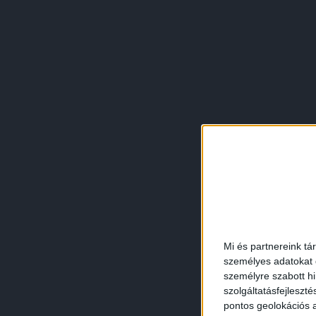
Mi és partnereink tá
személyes adatokat d
személyre szabott h
szolgáltatásfejleszté
pontos geolokációs a