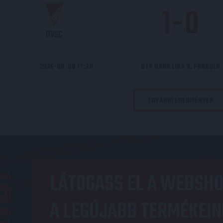
1
-
0
DVSC
2026-08-09 17:30
OTP BANK LIGA 3. FORDULÓ
TOVÁBBI EREDMÉNYEK
OP
LÁTOGASS EL A WEBSHO
A LEGÚJABB TERMÉKEIN