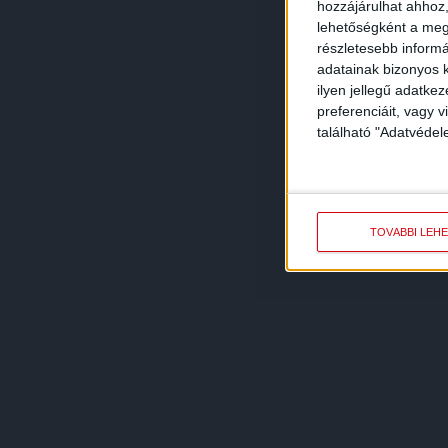
hozzájárulhat ahhoz,
lehetőségként a megf
részletesebb informác
adatainak bizonyos k
ilyen jellegű adatke
preferenciáit, vagy v
található "Adatvéde
TOVÁBBI LEH