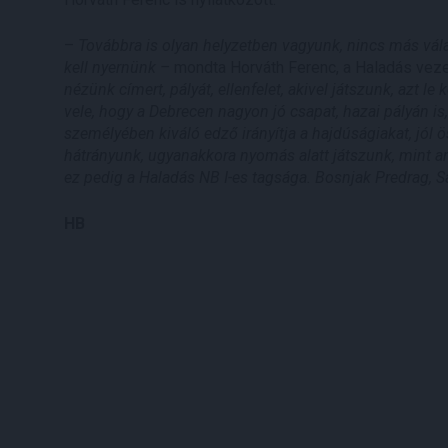
–
Továbbra is olyan helyzetben vagyunk, nincs más vá
kell nyernünk –
mondta Horváth Ferenc, a Haladás vez
nézünk címert, pályát, ellenfelet, akivel játszunk, azt l
vele, hogy a Debrecen nagyon jó csapat, hazai pályán is
személyében kiváló edző irányítja a hajdúságiakat, jól
hátrányunk, ugyanakkora nyomás alatt játszunk, mint am
ez pedig a Haladás NB I-es tagsága. Bosnjak Predrag, Sa
HB