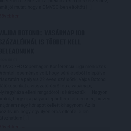
hihetetlen érzéke volt a játékhoz és a gólszerzéshez,
amit jól mutat, hogy a DMVSC-ben eltöltött […]
Bővebben →
VAJDA BOTOND
VASÁRNAP 100
:
SZÁZALÉKNÁL IS TÖBBET KELL
BELEADNUNK
2026.08.07.
A DVSC-FC Copenhagen Konferencia Liga mérkőzés
örömteli eseménye volt, hogy sérüléséből felépülve
visszatért a pályára 22 éves szélsőnk, Vajda Botond.
Játékosunkat a visszatérésről és a vasárnapi,
Nyíregyháza elleni rangadóról is kérdeztük. – Nagyon
örülök, hogy újra pályára léphettem tétmeccsen, hiszen
majdnem négy hónapot kellett kihagynom. Az is
pozitívum, hogy egy ilyen erős ellenfél ellen
játszhattam […]
Bővebben →