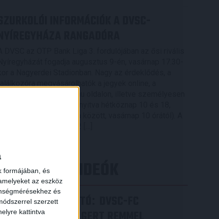
SZURKOLÓI INFORMÁCIÓK A DVSC-
NYÍREGYHÁZA RANGADÓRA
A DVSC az OTP Bank Liga 3. fordulójában az ősi rivális
Nyíregyházát fogadja augusztus 9-én, vasárnap 17.30-
kor a Nagyerdei Stadionban. Nagy az érdeklődés, a
találkozóra megvásárolhatók a jegyek online, a
www.nagyerdeistadion.hu oldalon, illetve személyesen
a stadion pénztáraiban (nyitva hétköznap 10 és 18,
szombaton 10 és 15 óra között, vasárnap 10 órától). A
DVSC Store vasárnap 12 […]
×
Bővebben →
a
LEGÚJABB VIDEÓK
k formájában, és
 amelyeket az eszköz
zönségmérésekhez és
SAJTÓTÁJÉKOZTATÓ
DVSC-FC
:
ódszerrel szerzett
elyre kattintva
COPENHAGEN 0-3, GERT REMMEL