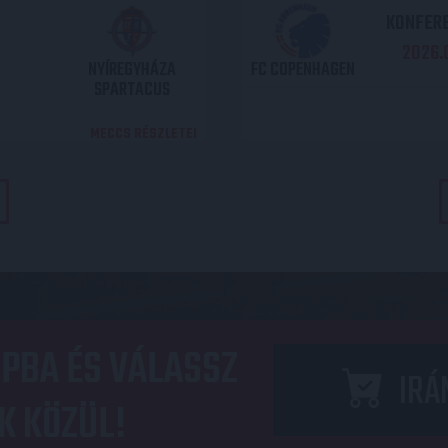
KONFERE
2026.0
NYÍREGYHÁZA
FC COPENHAGEN
SPARTACUS
MECCS RÉSZLETEI
PBA ÉS VÁLASSZ
IRÁ
K KÖZÜL!