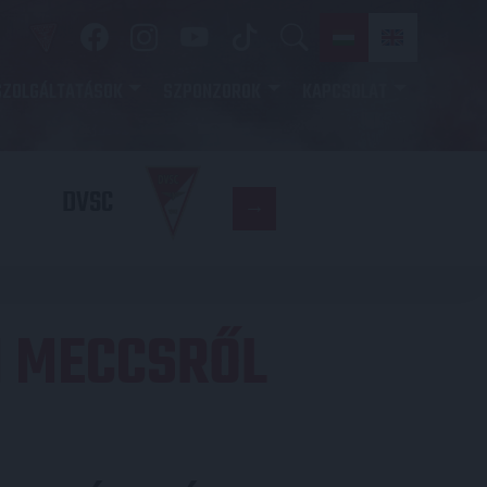
SZOLGÁLTATÁSOK
SZPONZOROK
KAPCSOLAT
DVSC
DVSC
I MECCSRŐL