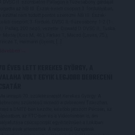
A DVSC II. szombaton Pallagon a Füzesabony gárdáját
fogadta az NB III. Észak-keleti csoport 3. fordulójában,
s ezúttal nem tudott pontot szerezni. NB III. Észak-
keleti csoport, 3. forduló. DVSC II.-Füzesabony 1-2 (1-
1). Pallag, 200 néző, vezette: Oswald D. DVSC II.: Tuska
– Myrtaj (Kiss M., 46.), Farkas T., Macsó (Lovas, 75.),
Vincze T., Hermann (Gyenti, […]
Bővebben →
70 ÉVES LETT KEREKES GYÖRGY, A
VALAHA VOLT EGYIK LEGJOBB DEBRECENI
CSATÁR
Ma ünnepli 70. születésnapját Kerekes György. A
debreceni születésű támadó a debreceni Titászban,
majd a DMTE-ben kezdte, később játszott Pécsen, az
Újpestben, az FTC-ben és a Videotonban is, ám
pályafutása csúcspontját egyértelműen a Lokiban
töltött évek jelentették. A népszerű Gurigának