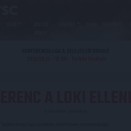
KLUB
JEGY ÉS
GALÉRIA
SHOP
AKADÉMIA
BÉRLET
KONFERENCIA LIGA 3. SELEJTEZŐFORDULÓ
2026.08.12. - 18
00
Parken Stadium
:
ERENC A LOKI ELLEN
Közzétéve: 2019.04.19.
 találkozóval kapcsolatban ellenfelünk vezetőedzője,