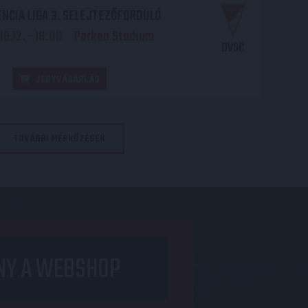
NCIA LIGA 3. SELEJTEZŐFORDULÓ
8.12. - 18
00
Parken Stadium
:
DVSC
JEGYVÁSÁRLÁS
TOVÁBBI MÉRKŐZÉSEK
NY A WEBSHOP