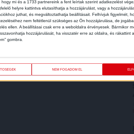
 hogy mi és a 1733 partnereink a fent leírtak szerint adatkezelést vég
elelő helyre kattintva elutasíthatja a hozzájárulást, vagy a hozzájárul
iókhoz juthat, és megváltoztathatja beállításait.
Felhívjuk figyelmét, 
ezeléséhez nem feltétlenül szükséges az Ön hozzájárulása, de jogában 
zelés ellen. A beállításai csak erre a weboldalra érvényesek. Bármikor m
isszavonhatja hozzájárulását, ha visszatér erre az oldalra, és rákattint a
lem" gombra.
ETŐSÉGEK
NEM FOGADOM EL
EL