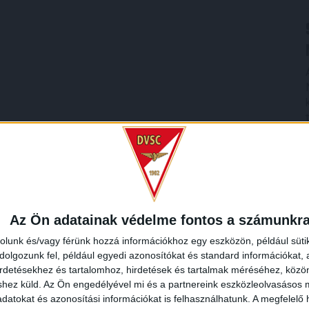
Az Ön adatainak védelme fontos a számunkr
rolunk és/vagy férünk hozzá információkhoz egy eszközön, például süti
olgozunk fel, például egyedi azonosítókat és standard információkat,
irdetésekhez és tartalomhoz, hirdetések és tartalmak méréséhez, kö
shez küld.
Az Ön engedélyével mi és a partnereink eszközleolvasásos m
datokat és azonosítási információkat is felhasználhatunk. A megfelelő h