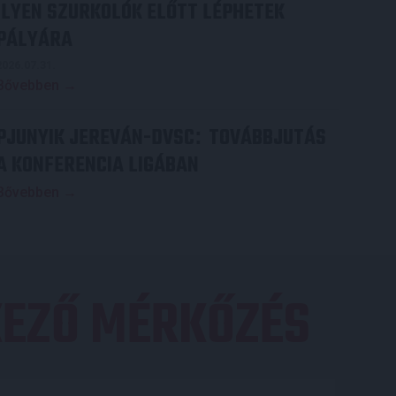
ILYEN SZURKOLÓK ELŐTT LÉPHETEK
PÁLYÁRA
2026.07.31.
Bővebben →
PJUNYIK JEREVÁN-DVSC
TOVÁBBJUTÁS
:
A KONFERENCIA LIGÁBAN
Bővebben →
EZŐ MÉRKŐZÉS