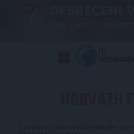
HÍREK
CSAPATOK
MÉRKŐZÉSEK
FC
COPENHAGEN
HORVÁTH F
A szombaton 17 órakor kezdődő Haladás elleni bajnoki
Horváth Ferenc is nyilatkozott.