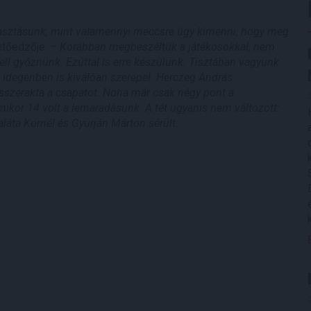
lasztásunk, mint valamennyi meccsre úgy kimenni, hogy meg
etőedzője.
– Korábban megbeszéltük a játékosokkal, nem
e kell győznünk. Ezúttal is erre készülünk. Tisztában vagyunk
, idegenben is kiválóan szerepel. Herczeg András
 összerakta a csapatot. Noha már csak négy pont a
ikor 14 volt a lemaradásunk. A tét ugyanis nem változott:
láta Kornél és Gyurján Márton sérült.