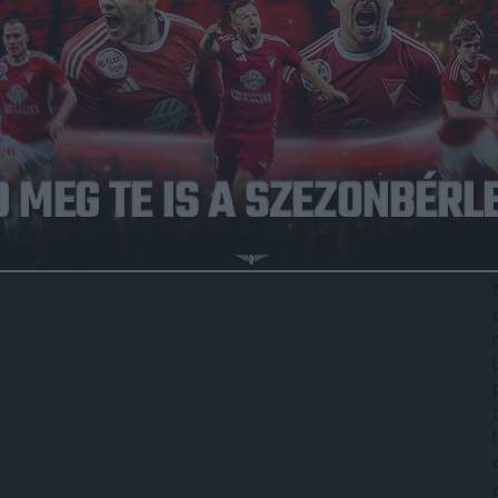
Közzétéve: 2018.12.14.
Szombathelyi Haladás vendégeként lép pályára. A meccsel
is nyilatkozott.
i tudja, mekkora a tét –
mondta Horváth Ferenc, a Haladás
ez az összecsapás, ha nyerünk, felzárkózunk, szorosabb
 labdát szerez, gyors, életveszélyes kontrákat indít. Mi a
t… Csak a győzelem az elfogadható eredmény.