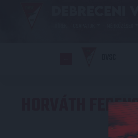
HÍREK
CSAPATOK
MÉRKŐZÉSEK
DVSC
HORVÁTH FEREN