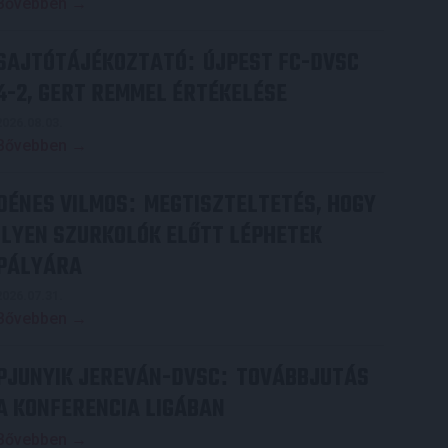
Bővebben →
SAJTÓTÁJÉKOZTATÓ
ÚJPEST FC-DVSC
:
4-2, GERT REMMEL ÉRTÉKELÉSE
2026.08.03.
Bővebben →
DÉNES VILMOS
MEGTISZTELTETÉS, HOGY
:
ILYEN SZURKOLÓK ELŐTT LÉPHETEK
PÁLYÁRA
2026.07.31.
Bővebben →
PJUNYIK JEREVÁN-DVSC
TOVÁBBJUTÁS
:
A KONFERENCIA LIGÁBAN
Bővebben →