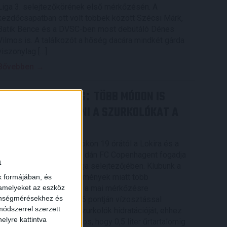
Liga 3. selejtezőkörének első mérkőzésén. A
kezdőcsapatban ott volt többek között Szécsi Márk,
Batik Bence és a DVSC-ben most debütáló Dénes
Vilmos is. A találkozót a hőség dacára mindkét gárda
viszonylag […]
Bővebben →
RENDKÍVÜLI HŐSÉG
TÖBB MÓDON IS
:
IGYEKSZIK SEGÍTENI A SZURKOLÓKAT A
DVSC
Nagy meccs vár csütörtökön 19 órától a Lokira és a
szurkolóira, csapatunk a dán FC Copenhagent fogadja
a
az UEFA Konferencia Liga selejtezőjében. Klubunk a
rendkívüli időjárási körülmények miatt több
k formájában, és
 amelyeket az eszköz
intézkedésről is döntött a mai mérkőzésre
zönségmérésekhez és
vonatkozóan. A stadion 6 pontján vízosztással
ódszerrel szerzett
igyekszünk segíteni a szurkolók hidratációját, ehhez
elyre kattintva
kapcsolódóan az is fontos, hogy 0,5 liter űrtartalomig