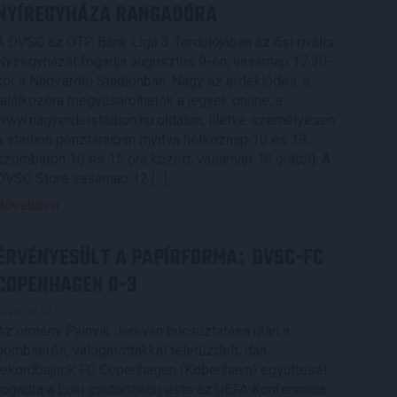
NYÍREGYHÁZA RANGADÓRA
A DVSC az OTP Bank Liga 3. fordulójában az ősi rivális
Nyíregyházát fogadja augusztus 9-én, vasárnap 17.30-
kor a Nagyerdei Stadionban. Nagy az érdeklődés, a
találkozóra megvásárolhatók a jegyek online, a
www.nagyerdeistadion.hu oldalon, illetve személyesen
a stadion pénztáraiban (nyitva hétköznap 10 és 18,
szombaton 10 és 15 óra között, vasárnap 10 órától). A
DVSC Store vasárnap 12 […]
Bővebben →
ÉRVÉNYESÜLT A PAPÍRFORMA
DVSC-FC
:
COPENHAGEN 0-3
2026.08.06.
Az örmény Pjunyik Jereván búcsúztatása után a
bombaerős, válogatottakkal teletűzdelt, dán
rekordbajnok FC Copenhagen (Köbenhavn) együttesét
fogadta a Loki csütörtökön este az UEFA Konferencia