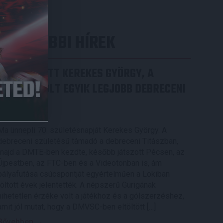
LEGUTÓBBI HÍREK
70 ÉVES LETT KEREKES GYÖRGY, A
VALAHA VOLT EGYIK LEGJOBB DEBRECENI
CSATÁR
2026.08.08.
Ma ünnepli 70. születésnapját Kerekes György. A
debreceni születésű támadó a debreceni Titászban,
majd a DMTE-ben kezdte, később játszott Pécsen, az
Újpestben, az FTC-ben és a Videotonban is, ám
pályafutása csúcspontját egyértelműen a Lokiban
töltött évek jelentették. A népszerű Gurigának
hihetetlen érzéke volt a játékhoz és a gólszerzéshez,
amit jól mutat, hogy a DMVSC-ben eltöltött […]
Bővebben →