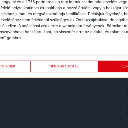
 hogy mi és a 1733 partnereink a fent leírtak szerint adatkezelést vég
elelő helyre kattintva elutasíthatja a hozzájárulást, vagy a hozzájárul
iókhoz juthat, és megváltoztathatja beállításait.
Felhívjuk figyelmét, 
ezeléséhez nem feltétlenül szükséges az Ön hozzájárulása, de jogában 
zelés ellen. A beállításai csak erre a weboldalra érvényesek. Bármikor m
isszavonhatja hozzájárulását, ha visszatér erre az oldalra, és rákattint a
lem" gombra.
ETŐSÉGEK
NEM FOGADOM EL
EL