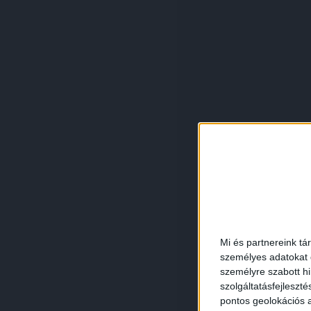
Mi és partnereink tá
személyes adatokat d
személyre szabott h
szolgáltatásfejleszté
pontos geolokációs a