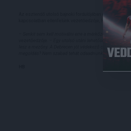
Az esztendő utolsó bajnoki fordulójában csapatunk a 
kapcsolatban ellenfelünk vezetőedzője, Horváth Ferenc 
–
Senkit sem kell motiválni erre a mérkőzésre, mindenk
vezetőedzője.
– Egy utolsó utáni lehetőség számunkra 
lesz a mezőny. A Debrecen jól védekező csapat, amely ha
megoldás? Nem szabad tehát odaadnunk nekik a labdá
HB