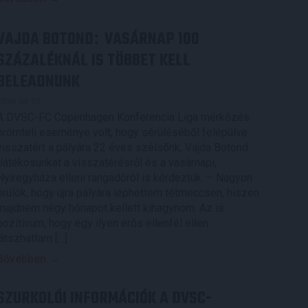
VAJDA BOTOND
VASÁRNAP 100
:
SZÁZALÉKNÁL IS TÖBBET KELL
BELEADNUNK
2026.08.07.
A DVSC-FC Copenhagen Konferencia Liga mérkőzés
örömteli eseménye volt, hogy sérüléséből felépülve
visszatért a pályára 22 éves szélsőnk, Vajda Botond.
Játékosunkat a visszatérésről és a vasárnapi,
Nyíregyháza elleni rangadóról is kérdeztük. – Nagyon
örülök, hogy újra pályára léphettem tétmeccsen, hiszen
majdnem négy hónapot kellett kihagynom. Az is
pozitívum, hogy egy ilyen erős ellenfél ellen
játszhattam […]
Bővebben →
SZURKOLÓI INFORMÁCIÓK A DVSC-