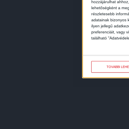
hozzájárulhat ahhoz,
lehetőségként a megf
részletesebb informác
adatainak bizonyos k
ilyen jellegű adatke
preferenciáit, vagy v
található "Adatvéde
TOVÁBBI LEH