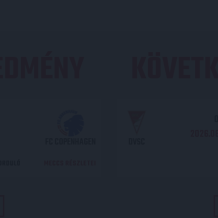
REDMÉNY
KÖVETK
O
2026.08
FC COPENHAGEN
DVSC
DORDULÓ
MECCS RÉSZLETEI