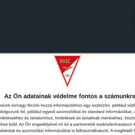
Az Ön adatainak védelme fontos a számunkr
rolunk és/vagy férünk hozzá információkhoz egy eszközön, például süti
olgozunk fel, például egyedi azonosítókat és standard információkat,
irdetésekhez és tartalomhoz, hirdetések és tartalmak méréséhez, kö
shez küld.
Az Ön engedélyével mi és a partnereink eszközleolvasásos m
datokat és azonosítási információkat is felhasználhatunk. A megfelelő h