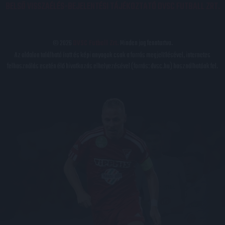
BELSŐ VISSZAÉLÉS-BEJELENTÉSI TÁJÉKOZTATÓ DVSC FUTBALL ZRT.
© 2026
DVSC Futball Zrt.
Minden jog fenntartva.
Az oldalon található írott és képi anyagok csak a forrás megjelölésével, internetes
felhasználás esetén élő hivatkozás elhelyezésével (forrás: dvsc.hu) használhatóak fel.