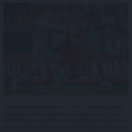
Komoly erősítést
jelentett be a DVSC
a múlt héten, miután
leigazolta Horváth Krisztofert. A 20 esztendős, U21-es
válogatottban is bemutatkozott támadó fiatal kora ellenére
már három olasz élvonalbeli mérkőzésen is pályára lépett, a