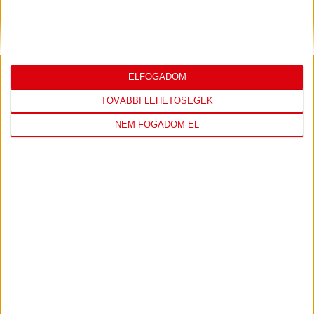
szurkolóira, csapatunk a dán FC Copenhagent fogadja az
UEFA Konferencia Liga selejtezőjében. Klubunk a rendkívüli
időjárási körülmények miatt több intézkedésről is döntött a
mai mérkőzésre vonatkozóan. A stadion 6 pontján
vízosztással igyekszünk segíteni a szurkolók hidratációját,
ELFOGADOM
ehhez kapcsolódóan az is fontos, hogy 0,5 liter űrtartalomig
[…]
TOVÁBBI LEHETŐSÉGEK
Bővebben →
NEM FOGADOM EL
LEGÚJABB VIDEÓK
SAJTÓTÁJÉKOZTATÓ
DVSC-FC COPENHAGEN
:
0-3, GERT REMMEL ÉRTÉKELÉSE
2026.08.07.
Bővebben →
VIDEÓ! MECCS ELŐTTI SAJTÓTÁJÉKOZTATÓ
: