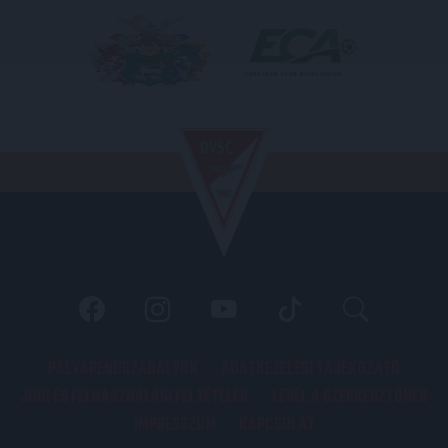
PÁLYARENDSZABÁLYOK
ADATKEZELÉSI TÁJÉKOZATÓ
JOGI ÉS FELHASZNÁLÁSI FELTÉTELEK
LEVÉL A SZERKESZTŐNEK
IMPRESSZUM
KAPCSOLAT