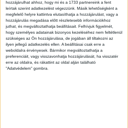
hozzájárulhat ahhoz, hogy mi és a 1733 partnereink a fent
–
16 éves voltam, amikor jött egy megkeresés a Spaltól.
leírtak szerint adatkezelést végezzünk. Másik lehetőségként a
Mindenben megegyeztünk, így légiósnak álltam, viszont
megfelelő helyre kattintva elutasíthatja a hozzájárulást, vagy a
mivel akkor még nem beszéltem semmilyen idegen nyelvet,
hozzájárulás megadása előtt részletesebb információkhoz
nehéz volt az eleje. A csapattársaim sokat segítettek, így
juthat, és megváltoztathatja beállításait.
Felhívjuk figyelmét,
ahogy telt az idő, egyre jobban éreztem magam, és a játék is
hogy személyes adatainak bizonyos kezeléséhez nem feltétlenül
jól ment. Talán ennek is köszönhető, hogy pályára léphettem
szükséges az Ön hozzájárulása, de jogában áll tiltakozni az
ilyen jellegű adatkezelés ellen. A beállításai csak erre a
három olasz élvonalbeli összecsapáson. Egy Torino, Verona
weboldalra érvényesek. Bármikor megváltoztathatja a
és Fiorentina jellegű gárda ellen hatalmas megtiszteltetés
preferenciáit, vagy visszavonhatja hozzájárulását, ha visszatér
játszani, főleg úgy, hogy mindössze 17 éves voltam.
erre az oldalra, és rákattint az oldal alján található
Mondanom sem kell, teljesen más volt, mint az utánpótlás
"Adatvédelem" gombra.
foci, technikailag és ritmusban is tartanom kellett a lépést.