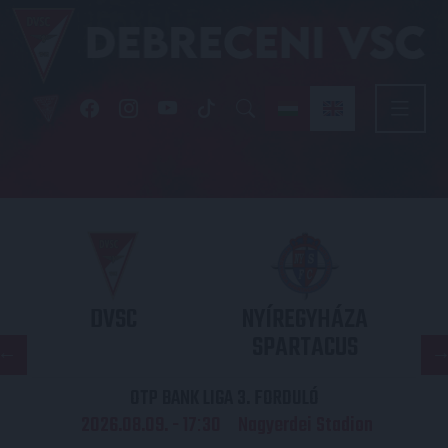
DVSC
NYÍREGYHÁZA
SPARTACUS
OTP BANK LIGA 3. FORDULÓ
2026.08.09. - 17
30
Nagyerdei Stadion
: