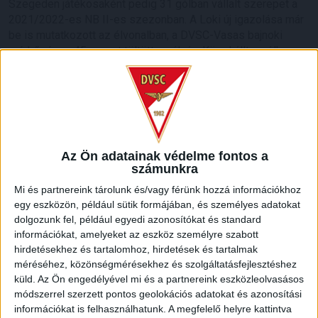
Szegeden játékosaként pedig 31 gólban vállalt szerepet a
2021/2022-es NB II-es szezonban. A Loki új igazolása már
be is mutatkozott az élvonalban, a DVSC-Vasas bajnoki
mérkőzésen 45 percet töltött a pályán. Közel állt a gólhoz
és a gólpasszhoz is, de hol egy védő, hol a kapufa szólt
közbe.
–
Nagyon jól éreztem magam a pályán. Fantasztikus
hangulat uralkodott a Nagyerdei Stadionban, nagy élmény
volt épp a szurkolók felé támadni. Azt gondolom,
Az Ön adatainak védelme fontos a
végigtámadtuk a mérkőzést, és komoly lehetőségeink is
számunkra
voltak, de sajnos ez most csak egy pontra volt elég. Bízom
Mi és partnereink tárolunk és/vagy férünk hozzá információkhoz
benne, a következő találkozókon már góllal is tudom segíteni
egy eszközön, például sütik formájában, és személyes adatokat
a társakat, akik egyébként rögtön befogadtak, így gyorsan és
dolgozunk fel, például egyedi azonosítókat és standard
könnyen ment a beilleszkedés.
információkat, amelyeket az eszköz személyre szabott
hirdetésekhez és tartalomhoz, hirdetések és tartalmak
Kanyarodjunk egy picit vissza a pályafutásod kezdetére.
méréséhez, közönségmérésekhez és szolgáltatásfejlesztéshez
Zalaegerszegen kezdtél el futballozni, majd néhány évvel
küld.
Az Ön engedélyével mi és a partnereink eszközleolvasásos
később Olaszországig vezetett az utad, és három
módszerrel szerzett pontos geolokációs adatokat és azonosítási
mérkőzésen a Serie A-ban is pályára léptél…
információkat is felhasználhatunk. A megfelelő helyre kattintva