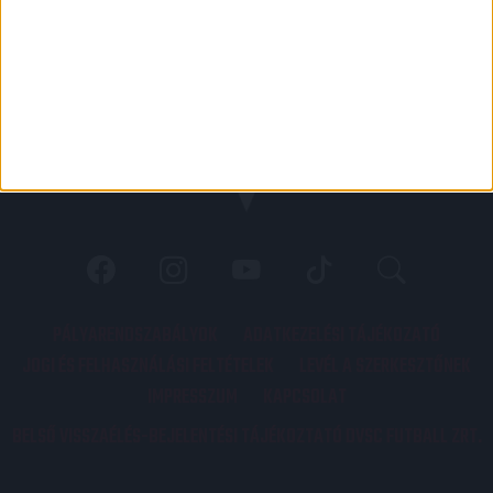
PÁLYARENDSZABÁLYOK
ADATKEZELÉSI TÁJÉKOZATÓ
JOGI ÉS FELHASZNÁLÁSI FELTÉTELEK
LEVÉL A SZERKESZTŐNEK
IMPRESSZUM
KAPCSOLAT
BELSŐ VISSZAÉLÉS-BEJELENTÉSI TÁJÉKOZTATÓ DVSC FUTBALL ZRT.