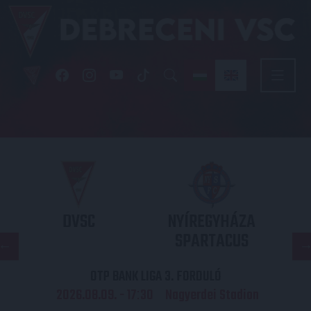
DVSC
NYÍREGYHÁZA
SPARTACUS
OTP BANK LIGA 3. FORDULÓ
2026.08.09. - 17
30
Nagyerdei Stadion
: