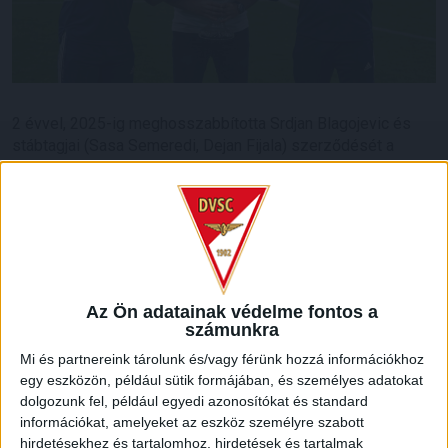
2 évvel, 2025-ig meghosszabbította Srdjan Blagojevic és
stábtagjai (Sasa Semeredi, Dejan Fijala) szerződését a
DVSC.
A szerb vezetőedző tavaly szeptember végén csatlakozott
a Lokihoz, irányításával csapatunk remekül szerepel és
egyre jobban teljesít. Srdjan Blagojevic érkezése óta a DVSC
25 bajnokin 14 győzelem és 5 döntetlen mellett mindössze
6 alkalommal kapott ki, és felzárkózott az élmezőnybe.
Az Ön adatainak védelme fontos a
számunkra
LEGUTÓBBI HÍREK
Mi és partnereink tárolunk és/vagy férünk hozzá információkhoz
egy eszközön, például sütik formájában, és személyes adatokat
dolgozunk fel, például egyedi azonosítókat és standard
KIKAPOTT A KIS LOKI
információkat, amelyeket az eszköz személyre szabott
hirdetésekhez és tartalomhoz, hirdetések és tartalmak