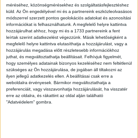
2026.08.08.
méréséhez, közönségmérésekhez és szolgáltatásfejlesztéshez
A DVSC II. szombaton Pallagon a Füzesabony gárdáját
küld.
Az Ön engedélyével mi és a partnereink eszközleolvasásos
fogadta az NB III. Észak-keleti csoport 3. fordulójában, s
módszerrel szerzett pontos geolokációs adatokat és azonosítási
ezúttal nem tudott pontot szerezni. NB III. Észak-keleti
információkat is felhasználhatunk. A megfelelő helyre kattintva
csoport, 3. forduló. DVSC II.-Füzesabony 1-2 (1-1). Pallag,
hozzájárulhat ahhoz, hogy mi és a 1733 partnereink a fent
200 néző, vezette: Oswald D. DVSC II.: Tuska – Myrtaj (Kiss
leírtak szerint adatkezelést végezzünk. Másik lehetőségként a
M., 46.), Farkas T., Macsó (Lovas, 75.), Vincze T., Hermann
megfelelő helyre kattintva elutasíthatja a hozzájárulást, vagy a
(Gyenti, […]
hozzájárulás megadása előtt részletesebb információkhoz
juthat, és megváltoztathatja beállításait.
Felhívjuk figyelmét,
Bővebben →
hogy személyes adatainak bizonyos kezeléséhez nem feltétlenül
szükséges az Ön hozzájárulása, de jogában áll tiltakozni az
70 ÉVES LETT KEREKES GYÖRGY, A VALAHA
ilyen jellegű adatkezelés ellen. A beállításai csak erre a
VOLT EGYIK LEGJOBB DEBRECENI CSATÁR
weboldalra érvényesek. Bármikor megváltoztathatja a
preferenciáit, vagy visszavonhatja hozzájárulását, ha visszatér
Ma ünnepli 70. születésnapját Kerekes György. A debreceni
erre az oldalra, és rákattint az oldal alján található
születésű támadó a debreceni Titászban, majd a DMTE-ben
"Adatvédelem" gombra.
kezdte, később játszott Pécsen, az Újpestben, az FTC-ben
és a Videotonban is, ám pályafutása csúcspontját
egyértelműen a Lokiban töltött évek jelentették. A népszerű
Gurigának hihetetlen érzéke volt a játékhoz és a
gólszerzéshez, amit jól mutat, hogy a DMVSC-ben eltöltött