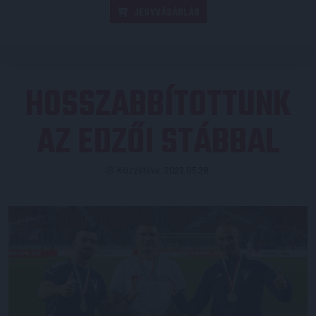
JEGYVÁSÁRLÁS
HOSSZABBÍTOTTUNK
AZ EDZŐI STÁBBAL
Közzétéve: 2023.05.28.