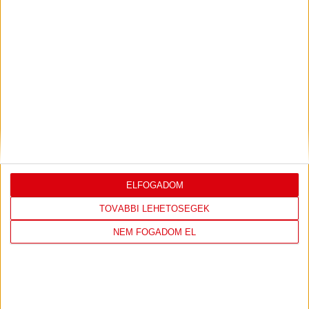
LEGUTÓBBI EREDMÉNY
DVSC
FC
ELFOGADOM
COPENHAGEN
TOVÁBBI LEHETŐSÉGEK
0
-
3
NEM FOGADOM EL
2026-08-
KONFERENCIA LIGA 3.
MECCS
06 19:00
SELEJTEZŐFDORDULÓ
RÉSZLETEI