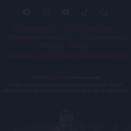
PÁLYARENDSZABÁLYOK
ADATKEZELÉSI TÁJÉKOZATÓ
JOGI ÉS FELHASZNÁLÁSI FELTÉTELEK
LEVÉL A SZERKESZTŐNEK
IMPRESSZUM
KAPCSOLAT
BELSŐ VISSZAÉLÉS-BEJELENTÉSI TÁJÉKOZTATÓ DVSC FUTBALL ZRT.
© 2026
DVSC Futball Zrt.
Minden jog fenntartva.
Az oldalon található írott és képi anyagok csak a forrás megjelölésével, internetes
felhasználás esetén élő hivatkozás elhelyezésével (forrás: dvsc.hu) használhatóak fel.