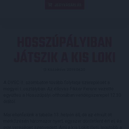
JEGYVÁSÁRLÁS
HOSSZÚPÁLYIBAN
JÁTSZIK A KIS LOKI
Közzétéve: 2019.04.20.
A DVSC II. szombaton tovább folytatja szereplését a
megyei I. osztályban. Az éllovas Fikker Ferenc vezette
együttes a Hosszúpályi otthonában vendégszerepel 12.30
órától.
Mai ellenfelünk a tabella 13. helyén áll, de az elmúlt öt
mérkőzésén háromszor nyert, egyszer döntetlent ért el, és
egy vereséget szenvedett. Ami a kis Lokit illeti, legutóbb a