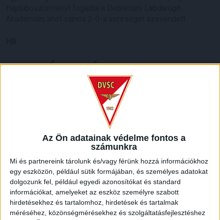
Hajdúböszörményt fogadta a Debreceni Labdarúgó
Akadémián, ahol sajnos 2-0-s vereséget szevendett.
HB
LEGUTÓBBI HÍREK
SZURKOLÓI INFORMÁCIÓK A DVSC-
NYÍREGYHÁZA RANGADÓRA
2026.08.07.
Az Ön adatainak védelme fontos a
A DVSC az OTP Bank Liga 3. fordulójában az ősi rivális
számunkra
Nyíregyházát fogadja augusztus 9-én, vasárnap 17.30-kor a
Mi és partnereink tárolunk és/vagy férünk hozzá információkhoz
Nagyerdei Stadionban. Nagy az érdeklődés, a találkozóra
egy eszközön, például sütik formájában, és személyes adatokat
megvásárolhatók a jegyek online, a
dolgozunk fel, például egyedi azonosítókat és standard
www.nagyerdeistadion.hu oldalon, illetve személyesen a
információkat, amelyeket az eszköz személyre szabott
stadion pénztáraiban (nyitva hétköznap 10 és 18,
hirdetésekhez és tartalomhoz, hirdetések és tartalmak
szombaton 10 és 15 óra között, vasárnap 10 órától). A DVSC
méréséhez, közönségmérésekhez és szolgáltatásfejlesztéshez
Store vasárnap 12 […]