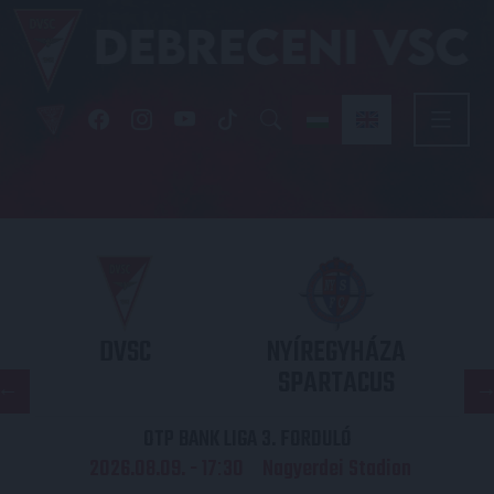
DVSC
NYÍREGYHÁZA
SPARTACUS
OTP BANK LIGA 3. FORDULÓ
2026.08.09. - 17
30
Nagyerdei Stadion
: