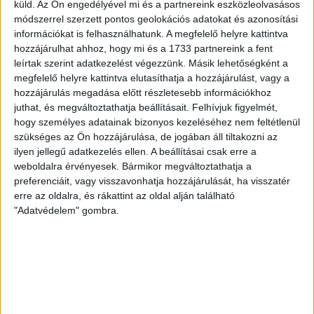
küld.
Az Ön engedélyével mi és a partnereink eszközleolvasásos
Bővebben →
módszerrel szerzett pontos geolokációs adatokat és azonosítási
információkat is felhasználhatunk. A megfelelő helyre kattintva
hozzájárulhat ahhoz, hogy mi és a 1733 partnereink a fent
ÉRVÉNYESÜLT A PAPÍRFORMA
DVSC-FC
:
leírtak szerint adatkezelést végezzünk. Másik lehetőségként a
COPENHAGEN 0-3
megfelelő helyre kattintva elutasíthatja a hozzájárulást, vagy a
hozzájárulás megadása előtt részletesebb információkhoz
2026.08.06.
juthat, és megváltoztathatja beállításait.
Felhívjuk figyelmét,
Az örmény Pjunyik Jereván búcsúztatása után a bombaerős,
hogy személyes adatainak bizonyos kezeléséhez nem feltétlenül
válogatottakkal teletűzdelt, dán rekordbajnok FC
szükséges az Ön hozzájárulása, de jogában áll tiltakozni az
Copenhagen (Köbenhavn) együttesét fogadta a Loki
ilyen jellegű adatkezelés ellen. A beállításai csak erre a
csütörtökön este az UEFA Konferencia Liga 3.
weboldalra érvényesek. Bármikor megváltoztathatja a
selejtezőkörének első mérkőzésén. A kezdőcsapatban ott
preferenciáit, vagy visszavonhatja hozzájárulását, ha visszatér
volt többek között Szécsi Márk, Batik Bence és a DVSC-ben
erre az oldalra, és rákattint az oldal alján található
most debütáló Dénes Vilmos is. A találkozót a hőség dacára
"Adatvédelem" gombra.
mindkét gárda viszonylag […]
Bővebben →
RENDKÍVÜLI HŐSÉG
TÖBB MÓDON IS
:
IGYEKSZIK SEGÍTENI A SZURKOLÓKAT A DVSC