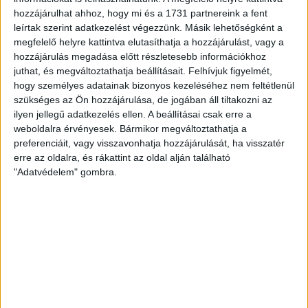
augusztus 6-án, csütörtökön 19 órától lesz a Nagyerdei
hozzájárulhat ahhoz, hogy mi és a 1731 partnereink a fent
Stadionban. A belépők immár elérhetők online, a
leírtak szerint adatkezelést végezzünk. Másik lehetőségként a
nagyerdeistadion.hu-n, illetve személyesen a stadion
megfelelő helyre kattintva elutasíthatja a hozzájárulást, vagy a
hozzájárulás megadása előtt részletesebb információkhoz
pénztáraiban (nyitva hétköznap 10 és 18 óra között). Íme, […]
juthat, és megváltoztathatja beállításait.
Felhívjuk figyelmét,
Bővebben →
hogy személyes adatainak bizonyos kezeléséhez nem feltétlenül
szükséges az Ön hozzájárulása, de jogában áll tiltakozni az
KOPPENHÁGAI OROSZLÁNOKKAL KÜZD MEG A
ilyen jellegű adatkezelés ellen. A beállításai csak erre a
weboldalra érvényesek. Bármikor megváltoztathatja a
LOKI
preferenciáit, vagy visszavonhatja hozzájárulását, ha visszatér
erre az oldalra, és rákattint az oldal alján található
A 16-szoros dán bajnok, 10-szeres dán kupagyőztes FC
"Adatvédelem" gombra.
Copenhagen (Köbenhavn) együttesével küzd meg az UEFA
Konferencia Liga harmadik selejtezőkörében a DVSC, az
első mérkőzés csütörtökön 19 órától kezdődik a Nagyerdei
Stadionban. Nem túlzás, valódi nagyvad akadt a Loki útjába,
lássuk, mit érdemes tudni az Oroszlánok becenéven
emlegetett koppenhágai csapatról. A futballrajongók
számára persze aligha kell […]
Bővebben →