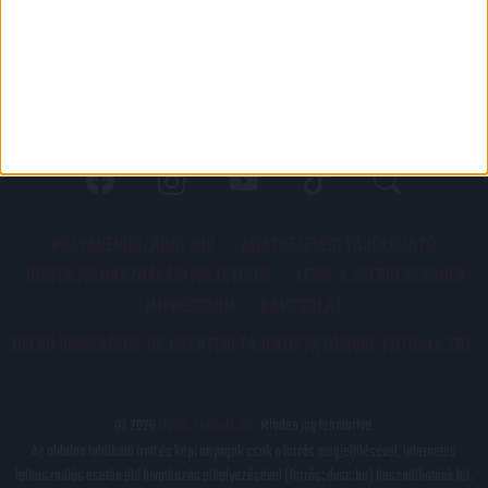
PÁLYARENDSZABÁLYOK
ADATKEZELÉSI TÁJÉKOZATÓ
JOGI ÉS FELHASZNÁLÁSI FELTÉTELEK
LEVÉL A SZERKESZTŐNEK
IMPRESSZUM
KAPCSOLAT
BELSŐ VISSZAÉLÉS-BEJELENTÉSI TÁJÉKOZTATÓ DVSC FUTBALL ZRT.
© 2026
DVSC Futball Zrt.
Minden jog fenntartva.
Az oldalon található írott és képi anyagok csak a forrás megjelölésével, internetes
felhasználás esetén élő hivatkozás elhelyezésével (forrás: dvsc.hu) használhatóak fel.