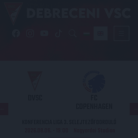
DVSC
FC
COPENHAGEN
KONFERENCIA LIGA 3. SELEJTEZŐFDORDULÓ
2026.08.06. - 19
00
Nagyerdei Stadion
: