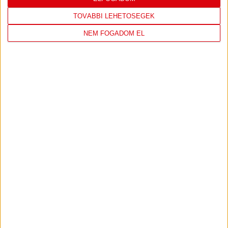
TOVÁBBI EREDMÉNYEK
TOVÁBBI LEHETŐSÉGEK
NEM FOGADOM EL
KÖVETKEZŐ MÉRKŐZÉS
DVSC
FC
COPENHAGEN
KONFERENCIA LIGA 3. SELEJTEZŐFDORDULÓ
2026.08.06. - 19
00
Nagyerdei Stadion
:
JEGYVÁSÁRLÁS