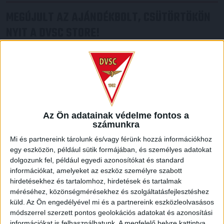
MEGÚJULT AZ AJÁNDÉKBOLT, CSÜTÖRTÖKÖN
NYIT A DVSC STORE!
2026.08.05.
Ízléses, korszerű külsővel és belsővel, megújult kínálattal
vár mindenkit a DVSC felújítás után csütörtökön 16 órakor
újra nyitó ajándékboltja, a DVSC Store. Érdemes ellátogatni
az üzletbe, amely pénteken 10 és 18 óra, szombaton 10 és
15 óra között, vasárnap pedig 12 órától várja a szurkolókat.
Hajrá, Loki!
Az Ön adatainak védelme fontos a
számunkra
Bővebben →
Mi és partnereink tárolunk és/vagy férünk hozzá információkhoz
egy eszközön, például sütik formájában, és személyes adatokat
DVSC-COPENHAGEN
ELINDULT
:
dolgozunk fel, például egyedi azonosítókat és standard
JEGYÉRTÉKESÍTÉS, MINDEN TUDNIVALÓ ITT!
információkat, amelyeket az eszköz személyre szabott
hirdetésekhez és tartalomhoz, hirdetések és tartalmak
2026.08.04.
méréséhez, közönségmérésekhez és szolgáltatásfejlesztéshez
Az örmény Pjunyik Jereván elleni továbbjutás után a DVSC
küld.
Az Ön engedélyével mi és a partnereink eszközleolvasásos
folytatja útját az UEFA Konferencia Liga selejtezőjében, a
módszerrel szerzett pontos geolokációs adatokat és azonosítási
harmadik kör első mérkőzése a dán FC Copenhagen ellen
információkat is felhasználhatunk. A megfelelő helyre kattintva