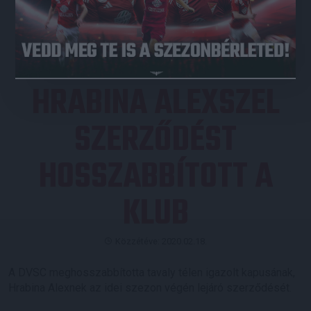
JEGYVÁSÁRLÁS
HRABINA ALEXSZEL
SZERZŐDÉST
HOSSZABBÍTOTT A
KLUB
Közzétéve: 2020.02.18.
A DVSC meghosszabbította tavaly télen igazolt kapusának,
Hrabina Alexnek az idei szezon végén lejáró szerződését.