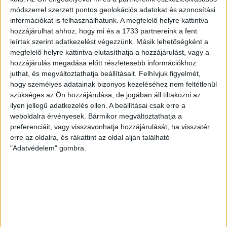
módszerrel szerzett pontos geolokációs adatokat és azonosítási
SZURKOLÓI INFORMÁCIÓK A DVSC-
információkat is felhasználhatunk. A megfelelő helyre kattintva
NYÍREGYHÁZA RANGADÓRA
hozzájárulhat ahhoz, hogy mi és a 1733 partnereink a fent
leírtak szerint adatkezelést végezzünk. Másik lehetőségként a
A DVSC az OTP Bank Liga 3. fordulójában az ősi rivális
megfelelő helyre kattintva elutasíthatja a hozzájárulást, vagy a
Nyíregyházát fogadja augusztus 9-én, vasárnap 17.30-kor a
hozzájárulás megadása előtt részletesebb információkhoz
Nagyerdei Stadionban. Nagy az érdeklődés, a találkozóra
juthat, és megváltoztathatja beállításait.
Felhívjuk figyelmét,
megvásárolhatók a jegyek online, a
hogy személyes adatainak bizonyos kezeléséhez nem feltétlenül
www.nagyerdeistadion.hu oldalon, illetve személyesen a
szükséges az Ön hozzájárulása, de jogában áll tiltakozni az
stadion pénztáraiban (nyitva hétköznap 10 és 18,
ilyen jellegű adatkezelés ellen. A beállításai csak erre a
szombaton 10 és 15 óra között, vasárnap 10 órától). A DVSC
weboldalra érvényesek. Bármikor megváltoztathatja a
Store vasárnap 12 […]
preferenciáit, vagy visszavonhatja hozzájárulását, ha visszatér
erre az oldalra, és rákattint az oldal alján található
Bővebben →
"Adatvédelem" gombra.
ÉRVÉNYESÜLT A PAPÍRFORMA
DVSC-FC
:
COPENHAGEN 0-3
2026.08.06.
Az örmény Pjunyik Jereván búcsúztatása után a bombaerős,
válogatottakkal teletűzdelt, dán rekordbajnok FC