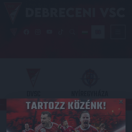
DVSC
NYÍREGYHÁZA
×
SPARTACUS
OTP BANK LIGA 3. FORDULÓ
2026.08.09. - 17
30
Nagyerdei Stadion
: