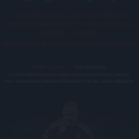
PÁLYARENDSZABÁLYOK
ADATKEZELÉSI TÁJÉKOZATÓ
JOGI ÉS FELHASZNÁLÁSI FELTÉTELEK
LEVÉL A SZERKESZTŐNEK
IMPRESSZUM
KAPCSOLAT
BELSŐ VISSZAÉLÉS-BEJELENTÉSI TÁJÉKOZTATÓ DVSC FUTBALL ZRT.
© 2026
DVSC Futball Zrt.
Minden jog fenntartva.
Az oldalon található írott és képi anyagok csak a forrás megjelölésével, internetes
felhasználás esetén élő hivatkozás elhelyezésével (forrás: dvsc.hu) használhatóak fel.