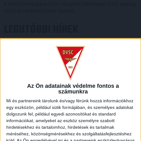
A többszörös utánpótlás-válogatott játékossal 2023 nyaráig
szóló kontraktust kötött klubunk.
LEGUTÓBBI HÍREK
VAJDA BOTOND
VASÁRNAP 100
:
SZÁZALÉKNÁL IS TÖBBET KELL BELEADNUNK
2026.08.07.
A DVSC-FC Copenhagen Konferencia Liga mérkőzés
örömteli eseménye volt, hogy sérüléséből felépülve
Az Ön adatainak védelme fontos a
visszatért a pályára 22 éves szélsőnk, Vajda Botond.
számunkra
Játékosunkat a visszatérésről és a vasárnapi, Nyíregyháza
Mi és partnereink tárolunk és/vagy férünk hozzá információkhoz
elleni rangadóról is kérdeztük. – Nagyon örülök, hogy újra
egy eszközön, például sütik formájában, és személyes adatokat
pályára léphettem tétmeccsen, hiszen majdnem négy
dolgozunk fel, például egyedi azonosítókat és standard
hónapot kellett kihagynom. Az is pozitívum, hogy egy ilyen
információkat, amelyeket az eszköz személyre szabott
erős ellenfél ellen játszhattam […]
hirdetésekhez és tartalomhoz, hirdetések és tartalmak
Bővebben →
méréséhez, közönségmérésekhez és szolgáltatásfejlesztéshez
küld.
Az Ön engedélyével mi és a partnereink eszközleolvasásos