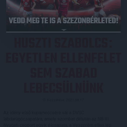
JEGYVÁSÁRLÁS
HUSZTI SZABOLCS
:
EGYETLEN ELLENFELET
SEM SZABAD
LEBECSÜLNÜNK
Közzétéve: 2021.09.17.
Az idény első kupameccsére vár a DVSC
labdarúgócsapatára, amely szombat délután az NB III.
Nyugati csoport egyik élcsapata, a Veszprém ellen lép