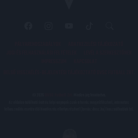
PÁLYARENDSZABÁLYOK
ADATKEZELÉSI TÁJÉKOZATÓ
JOGI ÉS FELHASZNÁLÁSI FELTÉTELEK
LEVÉL A SZERKESZTŐNEK
IMPRESSZUM
KAPCSOLAT
BELSŐ VISSZAÉLÉS-BEJELENTÉSI TÁJÉKOZTATÓ DVSC FUTBALL ZRT.
© 2026
DVSC Futball Zrt.
Minden jog fenntartva.
Az oldalon található írott és képi anyagok csak a forrás megjelölésével, internetes
felhasználás esetén élő hivatkozás elhelyezésével (forrás: dvsc.hu) használhatóak fel.