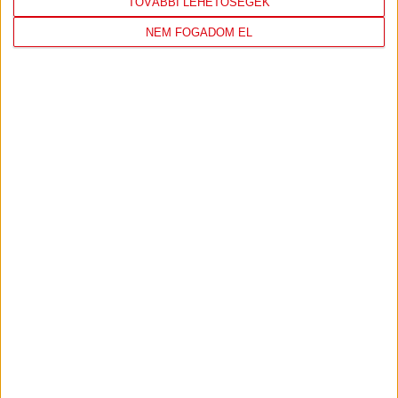
TOVÁBBI LEHETŐSÉGEK
NEM FOGADOM EL
ÚJPEST FC
DVSC
4
-
2
2026-08-02
OTP BANK LIGA 2.
MECCS
15:30
FORDULÓ
RÉSZLETEI
TOVÁBBI EREDMÉNYEK