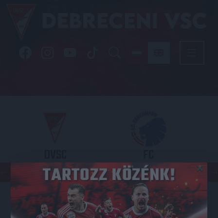
DVSC
FC
×
COPENHAGEN
KONFERENCIA LIGA 3. SELEJTEZŐFDORDULÓ
2026.08.06. - 19
00
Nagyerdei Stadion
: