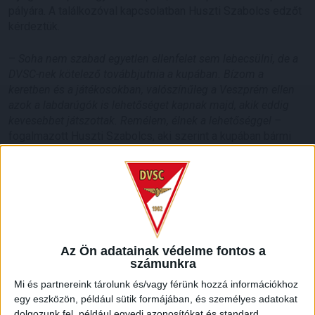
pályára. A találkozóval kapcsolatban Huszti Szabolcs edzőt
kérdeztük.
–
Soha nem szabad egyetlen ellenfelet sem lebecsülni, de a
DVSC-nek kötelező továbbjutnia a kupában. Bízom a
keretben és a játékosokban, valószínűleg a Veszprém ellen
azok a labdarúgók is lehetőséget kapnak majd, akik eddig
kevesebbet játszottak. Remélem, élnek a lehetőséggel –
fogalmazott Huszti Szabolcs, aki szerint a kupában bármi
megtörténhet. –
Külföldön is előfordul, hogy egy
alacsonyabb osztályú klub kiveri a magasabban jegyzettet.
Fontos kilencven perc vár ránk, úgy kell belemennünk a
találkozóba, mintha döntőt játszanánk, de a sorozat minden
egyes mérkőzésére úgy tekintünk, mintha az lenne. Szeretek
meccsről meccsre gondolkozni, akármilyen sorozatban
indulunk el, egyértelmű célunk, hogy minél jobban
Az Ön adatainak védelme fontos a
szerepeljünk.
számunkra
Mi és partnereink tárolunk és/vagy férünk hozzá információkhoz
A Veszprém eddig két meccset vívott idén a Magyar
egy eszközön, például sütik formájában, és személyes adatokat
Kupában, nem is akármilyen teljesítménnyel, ugyanis 14 gólt
dolgozunk fel, például egyedi azonosítókat és standard