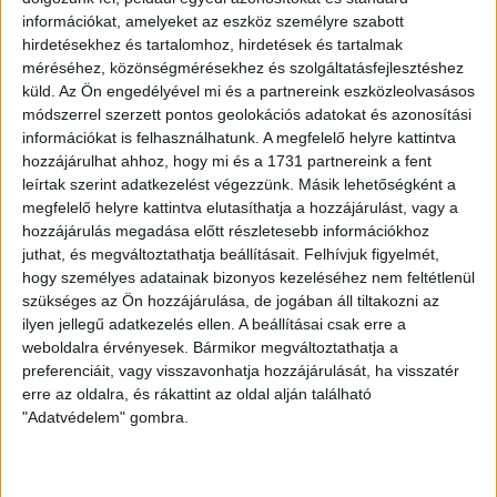
szerzett. Mint ismert, a Loki az eddigi legtöbb találatot
információkat, amelyeket az eszköz személyre szabott
jegyezte (17) az NB I-ben, így elképzelhető, hogy ezúttal is
hirdetésekhez és tartalomhoz, hirdetések és tartalmak
sokgólos meccsre van kilátás.
méréséhez, közönségmérésekhez és szolgáltatásfejlesztéshez
küld.
Az Ön engedélyével mi és a partnereink eszközleolvasásos
–
Remélem, megállítjuk a hazaiakat a rúgott találatok terén,
módszerrel szerzett pontos geolokációs adatokat és azonosítási
de bízom benne, nálunk megmarad az eredményesség.
információkat is felhasználhatunk. A megfelelő helyre kattintva
Fontos, hogy kapott gólt nélkül hozzuk le a találkozót, ehhez
hozzájárulhat ahhoz, hogy mi és a 1731 partnereink a fent
leírtak szerint adatkezelést végezzünk. Másik lehetőségként a
száz százalékot kell nyújtani, de még egyszer mondom, a
megfelelő helyre kattintva elutasíthatja a hozzájárulást, vagy a
továbbjutás a legfontosabb.
hozzájárulás megadása előtt részletesebb információkhoz
juthat, és megváltoztathatja beállításait.
Felhívjuk figyelmét,
hogy személyes adatainak bizonyos kezeléséhez nem feltétlenül
szükséges az Ön hozzájárulása, de jogában áll tiltakozni az
ilyen jellegű adatkezelés ellen. A beállításai csak erre a
LEGUTÓBBI HÍREK
weboldalra érvényesek. Bármikor megváltoztathatja a
preferenciáit, vagy visszavonhatja hozzájárulását, ha visszatér
erre az oldalra, és rákattint az oldal alján található
"Adatvédelem" gombra.
RENDKÍVÜLI HŐSÉG
TÖBB MÓDON IS
:
IGYEKSZIK SEGÍTENI A SZURKOLÓKAT A DVSC