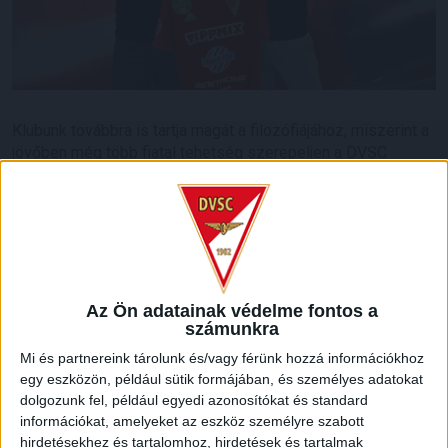
Klubunk továbbra is tartja magát a filozófiájához, miszerint a
jövőben még több fiatal tehetség szerepeljen a DVSC
felnőttcsapatában. Ennek következő lépcsőfokaként
Debrecenben folytatja pályafutását a 18 esztendős támadó,
Rácz Balázs, aki a Budapest Honvéd második csapatától
érkezett a cívisvárosba.
A pécsi születésű, gólerős támadó az NB III Közép csoport
idei kiírásában 19 mérkőzésen 5 gólt szerzett, emellett az
Az Ön adatainak védelme fontos a
számunkra
U18-as korosztályos válogatottban is számítanak játékára, 5
találkozón 2 alkalommal volt eredményes.
Mi és partnereink tárolunk és/vagy férünk hozzá információkhoz
egy eszközön, például sütik formájában, és személyes adatokat
Az ifjú játékossal másfél plusz kétéves szerződést
dolgozunk fel, például egyedi azonosítókat és standard
kötöttünk.
információkat, amelyeket az eszköz személyre szabott
hirdetésekhez és tartalomhoz, hirdetések és tartalmak