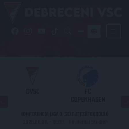
DVSC
FC
COPENHAGEN
KONFERENCIA LIGA 3. SELEJTEZŐFDORDULÓ
2026.08.06. - 19
00
Nagyerdei Stadion
: