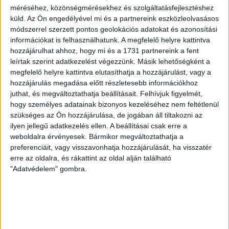
LEGUTÓBBI HÍREK
méréséhez, közönségmérésekhez és szolgáltatásfejlesztéshez
küld.
Az Ön engedélyével mi és a partnereink eszközleolvasásos
módszerrel szerzett pontos geolokációs adatokat és azonosítási
információkat is felhasználhatunk. A megfelelő helyre kattintva
RENDKÍVÜLI HŐSÉG
TÖBB MÓDON IS
:
hozzájárulhat ahhoz, hogy mi és a 1731 partnereink a fent
IGYEKSZIK SEGÍTENI A SZURKOLÓKAT A DVSC
leírtak szerint adatkezelést végezzünk. Másik lehetőségként a
megfelelő helyre kattintva elutasíthatja a hozzájárulást, vagy a
2026.08.06.
hozzájárulás megadása előtt részletesebb információkhoz
Nagy meccs vár csütörtökön 19 órától a Lokira és a
juthat, és megváltoztathatja beállításait.
Felhívjuk figyelmét,
szurkolóira, csapatunk a dán FC Copenhagent fogadja az
hogy személyes adatainak bizonyos kezeléséhez nem feltétlenül
UEFA Konferencia Liga selejtezőjében. Klubunk a rendkívüli
szükséges az Ön hozzájárulása, de jogában áll tiltakozni az
időjárási körülmények miatt több intézkedésről is döntött a
ilyen jellegű adatkezelés ellen. A beállításai csak erre a
mai mérkőzésre vonatkozóan. A stadion 6 pontján
weboldalra érvényesek. Bármikor megváltoztathatja a
vízosztással igyekszünk segíteni a szurkolók hidratációját,
preferenciáit, vagy visszavonhatja hozzájárulását, ha visszatér
ehhez kapcsolódóan az is fontos, hogy 0,5 liter űrtartalomig
erre az oldalra, és rákattint az oldal alján található
"Adatvédelem" gombra.
[…]
Bővebben →
MEGÚJULT AZ AJÁNDÉKBOLT, CSÜTÖRTÖKÖN