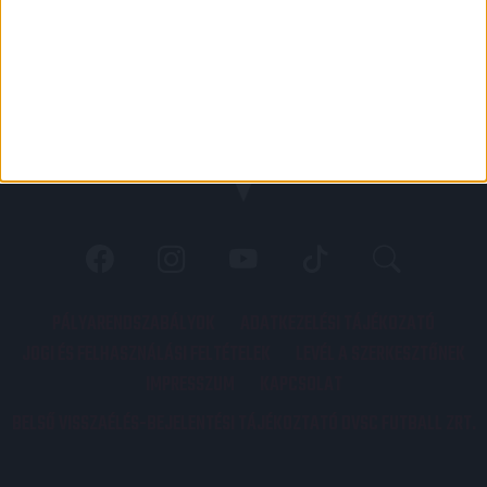
PÁLYARENDSZABÁLYOK
ADATKEZELÉSI TÁJÉKOZATÓ
JOGI ÉS FELHASZNÁLÁSI FELTÉTELEK
LEVÉL A SZERKESZTŐNEK
IMPRESSZUM
KAPCSOLAT
BELSŐ VISSZAÉLÉS-BEJELENTÉSI TÁJÉKOZTATÓ DVSC FUTBALL ZRT.