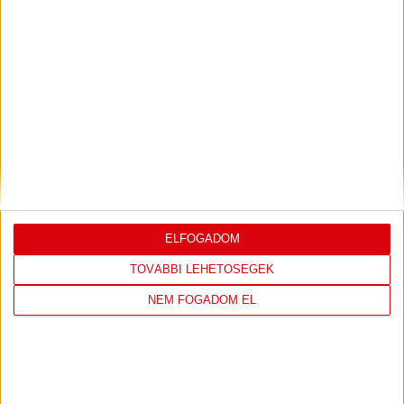
LEGUTÓBBI EREDMÉNY
ELFOGADOM
ÚJPEST FC
DVSC
TOVÁBBI LEHETŐSÉGEK
4
-
2
NEM FOGADOM EL
2026-08-02
OTP BANK LIGA 2.
MECCS
15:30
FORDULÓ
RÉSZLETEI