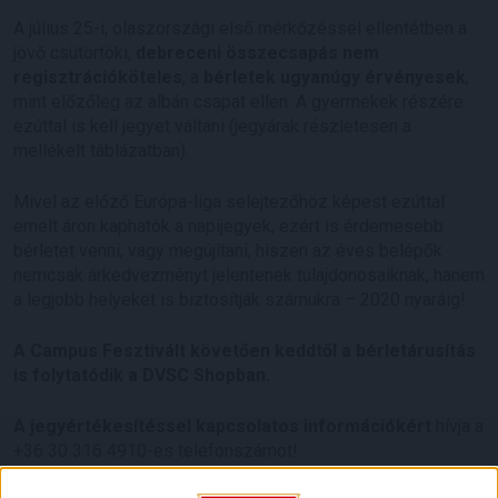
A július 25-i, olaszországi első mérkőzéssel ellentétben a
jövő csütörtöki,
debreceni összecsapás
nem
regisztrációköteles
, a
bérletek ugyanúgy érvényesek
,
mint előzőleg az albán csapat ellen. A gyermekek részére
ezúttal is kell jegyet váltani (jegyárak részletesen a
mellékelt táblázatban).
Mivel az előző Európa-liga selejtezőhöz képest ezúttal
emelt áron kaphatók a napijegyek, ezért is érdemesebb
bérletet venni, vagy megújítani, hiszen az éves belépők
nemcsak árkedvezményt jelentenek tulajdonosaiknak, hanem
a legjobb helyeket is biztosítják számukra – 2020 nyaráig!
A Campus Fesztivált követően keddtől a bérletárusítás
is folytatódik a DVSC Shopban.
A jegyértékesítéssel kapcsolatos információkért
hívja a
+36 30 316 4910-es telefonszámot!