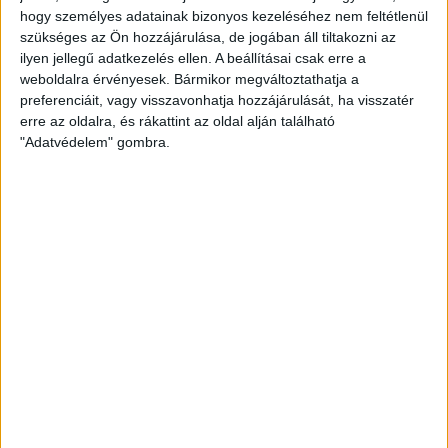
INFORMÁCIÓK A KOPPENHÁGÁBA UTAZÓ
hogy személyes adatainak bizonyos kezeléséhez nem feltétlenül
SZURKOLÓKNAK
szükséges az Ön hozzájárulása, de jogában áll tiltakozni az
ilyen jellegű adatkezelés ellen. A beállításai csak erre a
2026.08.10.
weboldalra érvényesek. Bármikor megváltoztathatja a
A DVSC szerdán 18 órától Koppenhágában, az FC
preferenciáit, vagy visszavonhatja hozzájárulását, ha visszatér
Copenhagen (Köbenhavn) ellen lép pályára az UEFA
erre az oldalra, és rákattint az oldal alján található
Konferencia Liga harmadik selejtezőkörének második
"Adatvédelem" gombra.
mérkőzésén. Az itthoni vereség dacára hűséges szurkolóink
Dániába is elkísérik a csapatot, nekik szeretnénk néhány
információval segíteni. A találkozóra szóló belépőket
érdemes beszerezni online, a jegyek a következő linken
elérhetők: https://billet.fck.dk/Stadium?
eventId=8549&reservationId=145110&secretLinkKey=dd10
Itt összesen 1000 darab […]
Bővebben →
GYŐZELEM A RANGADÓN
DVSC-
:
NYÍREGYHÁZA 1-0
2026.08.09.