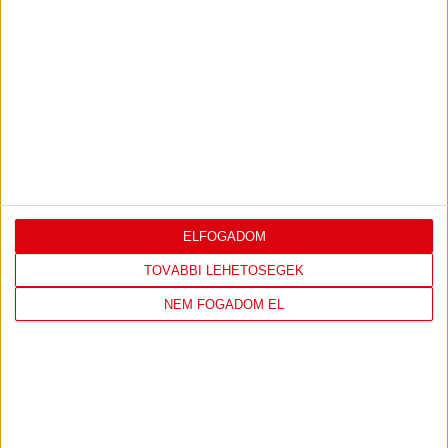
1
-
0
2026-08-09
OTP BANK LIGA 3.
MECCS
17:30
FORDULÓ
RÉSZLETEI
TOVÁBBI EREDMÉNYEK
ELFOGADOM
KÖVETKEZŐ MÉRKŐZÉS
TOVÁBBI LEHETŐSÉGEK
NEM FOGADOM EL