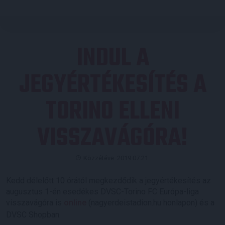
INDUL A
JEGYÉRTÉKESÍTÉS A
TORINO ELLENI
VISSZAVÁGÓRA!
Közzétéve: 2019.07.21.
Kedd délelőtt 10 órától megkezdődik a jegyértékesítés az
augusztus 1-én esedékes DVSC-Torino FC Európa-liga
visszavágóra is
online
(nagyerdeistadion.hu honlapon) és a
DVSC Shopban.