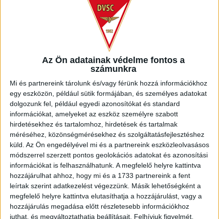
Jegyár
SZEKTOR
2 000 Ft
B4, B5, B6, B7, B8
2 500 Ft
D6, D7, B2, B3
2 500 Ft
D8, B1 – CSALÁDI SZEKTOR
3 500 Ft
Az Ön adatainak védelme fontos a
B9, C1, C2, C3, C4, C5, C6, C7
számunkra
4 500 Ft
A1, A2, A4, A5
Mi és partnereink tárolunk és/vagy férünk hozzá információkhoz
5 800 Ft
A3
egy eszközön, például sütik formájában, és személyes adatokat
2 000 Ft
VENDÉGJEGY
dolgozunk fel, például egyedi azonosítókat és standard
információkat, amelyeket az eszköz személyre szabott
25 000 Ft
VIP
hirdetésekhez és tartalomhoz, hirdetések és tartalmak
méréséhez, közönségmérésekhez és szolgáltatásfejlesztéshez
küld.
Az Ön engedélyével mi és a partnereink eszközleolvasásos
Legyél a DVSC-család tagja! Minden fontos információ a
módszerrel szerzett pontos geolokációs adatokat és azonosítási
bérletárusításról itt!
információkat is felhasználhatunk. A megfelelő helyre kattintva
hozzájárulhat ahhoz, hogy mi és a 1733 partnereink a fent
LEGUTÓBBI HÍREK
leírtak szerint adatkezelést végezzünk. Másik lehetőségként a
megfelelő helyre kattintva elutasíthatja a hozzájárulást, vagy a
hozzájárulás megadása előtt részletesebb információkhoz
juthat, és megváltoztathatja beállításait.
Felhívjuk figyelmét,