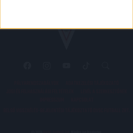
PÁLYARENDSZABÁLYOK
ADATKEZELÉSI TÁJÉKOZATÓ
JOGI ÉS FELHASZNÁLÁSI FELTÉTELEK
LEVÉL A SZERKESZTŐNEK
IMPRESSZUM
KAPCSOLAT
BELSŐ VISSZAÉLÉS-BEJELENTÉSI TÁJÉKOZTATÓ DVSC FUTBALL ZRT.
© 2026
DVSC Futball Zrt.
Minden jog fenntartva.