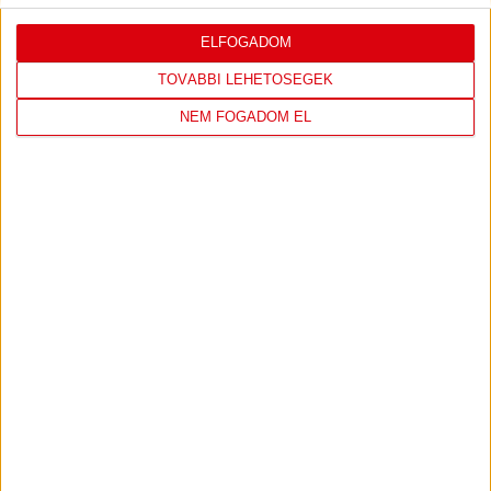
ELFOGADOM
LEGUTÓBBI EREDMÉNY
TOVÁBBI LEHETŐSÉGEK
NEM FOGADOM EL
DVSC
FC
COPENHAGEN
19
:
00
2026-08-
KONFERENCIA LIGA 3.
MECCS
06 19:00
SELEJTEZŐFDORDULÓ
RÉSZLETEI