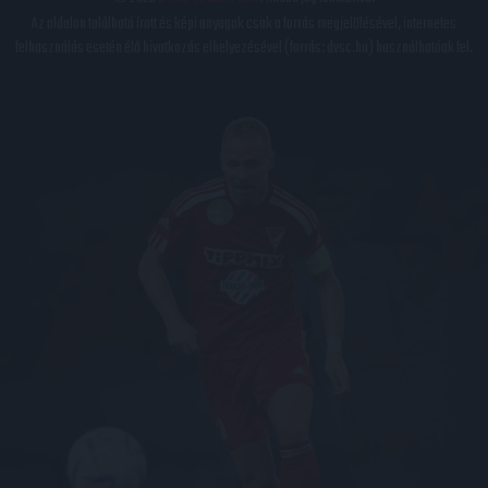
Az oldalon található írott és képi anyagok csak a forrás megjelölésével, internetes
felhasználás esetén élő hivatkozás elhelyezésével (forrás: dvsc.hu) használhatóak fel.