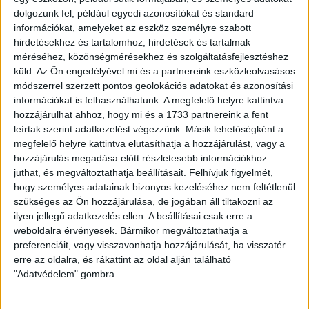
jegyvásárlás itt:
dolgozunk fel, például egyedi azonosítókat és standard
https://jegymester.hu/venue/570019/pancho-arena
információkat, amelyeket az eszköz személyre szabott
hirdetésekhez és tartalomhoz, hirdetések és tartalmak
méréséhez, közönségmérésekhez és szolgáltatásfejlesztéshez
A vendégszektor a 3I és a 3H szektor, az 5-6-os
küld.
Az Ön engedélyével mi és a partnereink eszközleolvasásos
jegypénztár ablaknál várják a debreceni szurkolókat, a
módszerrel szerzett pontos geolokációs adatokat és azonosítási
vendégszektorhoz a 3-as bejáratnál tudnak becsekkolni a
információkat is felhasználhatunk. A megfelelő helyre kattintva
drukkerek. A vendégpénztár és a kapuk is 2 órával a
hozzájárulhat ahhoz, hogy mi és a 1733 partnereink a fent
mérkőzés előtt nyitnak, azaz 18 órakor, bankkártyás és
leírtak szerint adatkezelést végezzünk. Másik lehetőségként a
készpénzes fizetési lehetőség is van. A Pancho Aréna
megfelelő helyre kattintva elutasíthatja a hozzájárulást, vagy a
büfékben viszont kizárólag bankkártyás fizetési lehetőség
hozzájárulás megadása előtt részletesebb információkhoz
van.
juthat, és megváltoztathatja beállításait.
Felhívjuk figyelmét,
hogy személyes adatainak bizonyos kezeléséhez nem feltétlenül
Hajrá, Loki!
szükséges az Ön hozzájárulása, de jogában áll tiltakozni az
ilyen jellegű adatkezelés ellen. A beállításai csak erre a
LEGUTÓBBI HÍREK
weboldalra érvényesek. Bármikor megváltoztathatja a
preferenciáit, vagy visszavonhatja hozzájárulását, ha visszatér
erre az oldalra, és rákattint az oldal alján található
"Adatvédelem" gombra.
ÉRVÉNYESÜLT A PAPÍRFORMA
DVSC-FC
:
COPENHAGEN 0-3