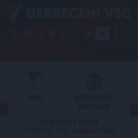
DVSC
NYÍREGYHÁZA
SPARTACUS
OTP BANK LIGA 3. FORDULÓ
2026.08.09. - 17
30
Nagyerdei Stadion
: