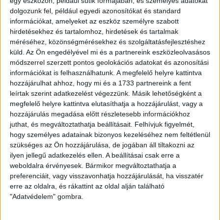
egy eszközön, például sütik formájában, és személyes adatokat
Ha valaki online veszi meg a jegyét, akkor olcsóbb lesz, mint
dolgozunk fel, például egyedi azonosítókat és standard
a mérkőzésnapján (például felnőttnek – online: 800 Ft,
információkat, amelyeket az eszköz személyre szabott
mérkőzésnapon a helyszínen: 1500 Ft). A vendégszektor
hirdetésekhez és tartalomhoz, hirdetések és tartalmak
esetében a 3I és a 3H, az 5-6-os jegypénztár ablaknál várják
méréséhez, közönségmérésekhez és szolgáltatásfejlesztéshez
a debreceni szurkolókat, a vendégszektorhoz a 3-as
küld.
Az Ön engedélyével mi és a partnereink eszközleolvasásos
bejáratnál tudnak becsekkolni a jegyekkel a drukkerek.
módszerrel szerzett pontos geolokációs adatokat és azonosítási
információkat is felhasználhatunk. A megfelelő helyre kattintva
hozzájárulhat ahhoz, hogy mi és a 1733 partnereink a fent
A vendégpénztár és a kapuk is 2 órával a mérkőzés előtt
leírtak szerint adatkezelést végezzünk. Másik lehetőségként a
nyitnak, azaz 18:00-kor, bankkártyás és készpénzes fizetési
megfelelő helyre kattintva elutasíthatja a hozzájárulást, vagy a
lehetőség is van; a Pancho Aréna büféiben viszont kizárólag
hozzájárulás megadása előtt részletesebb információkhoz
bankkártyával lehet fizetni.
juthat, és megváltoztathatja beállításait.
Felhívjuk figyelmét,
hogy személyes adatainak bizonyos kezeléséhez nem feltétlenül
Online jegyvásárlás:
szükséges az Ön hozzájárulása, de jogában áll tiltakozni az
https://jegymester.hu/event-host/3000/labdarugas
ilyen jellegű adatkezelés ellen. A beállításai csak erre a
weboldalra érvényesek. Bármikor megváltoztathatja a
LEGUTÓBBI HÍREK
preferenciáit, vagy visszavonhatja hozzájárulását, ha visszatér
erre az oldalra, és rákattint az oldal alján található
"Adatvédelem" gombra.
ÉRVÉNYESÜLT A PAPÍRFORMA
DVSC-FC
: