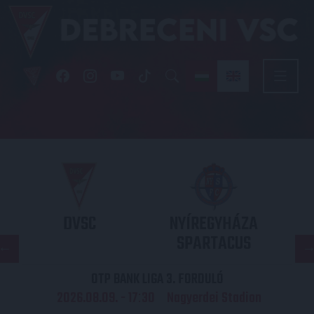
DVSC
NYÍREGYHÁZA
SPARTACUS
OTP BANK LIGA 3. FORDULÓ
2026.08.09. - 17
30
Nagyerdei Stadion
: