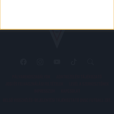
PÁLYARENDSZABÁLYOK
ADATKEZELÉSI TÁJÉKOZATÓ
JOGI ÉS FELHASZNÁLÁSI FELTÉTELEK
LEVÉL A SZERKESZTŐNEK
IMPRESSZUM
KAPCSOLAT
BELSŐ VISSZAÉLÉS-BEJELENTÉSI TÁJÉKOZTATÓ DVSC FUTBALL ZRT.