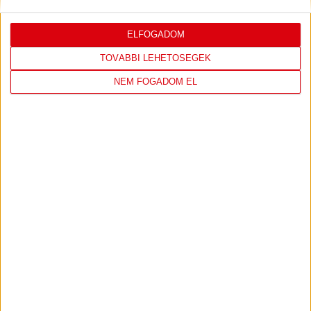
ELFOGADOM
LEGUTÓBBI EREDMÉNY
TOVÁBBI LEHETŐSÉGEK
NEM FOGADOM EL
DVSC
FC
COPENHAGEN
19
:
00
2026-08-
KONFERENCIA LIGA 3.
MECCS
06 19:00
SELEJTEZŐFDORDULÓ
RÉSZLETEI