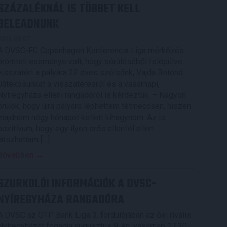
SZÁZALÉKNÁL IS TÖBBET KELL
BELEADNUNK
2026.08.07.
A DVSC-FC Copenhagen Konferencia Liga mérkőzés
örömteli eseménye volt, hogy sérüléséből felépülve
visszatért a pályára 22 éves szélsőnk, Vajda Botond.
Játékosunkat a visszatérésről és a vasárnapi,
Nyíregyháza elleni rangadóról is kérdeztük. – Nagyon
örülök, hogy újra pályára léphettem tétmeccsen, hiszen
majdnem négy hónapot kellett kihagynom. Az is
pozitívum, hogy egy ilyen erős ellenfél ellen
játszhattam […]
Bővebben →
SZURKOLÓI INFORMÁCIÓK A DVSC-
NYÍREGYHÁZA RANGADÓRA
A DVSC az OTP Bank Liga 3. fordulójában az ősi rivális
Nyíregyházát fogadja augusztus 9-én, vasárnap 17.30-