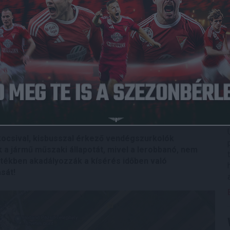
ysága közleményt adott ki. Eszerint
a szervező
iztonsága, rendzavarás megakadályozása és a helyszín
 érkező vendégszurkolók részére gyülekezési helyet
ek átkísérve a Groupama Aréna vendégszektorához.
zemélygépkocsival, buszokkal érkező DVSC-szurkolók a
ihenőjének parkolójában gyülekezzenek 15.30-15.45 óra
ással rendőri biztosítás mellett kísérik át a Groupama
ocsival, kisbusszal érkező vendégszurkolók
 a jármű műszaki állapotát, mivel a lerobbanó, nem
ékben akadályozzák a kísérés időben való
ását!