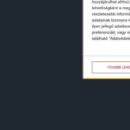
hozzájárulhat ahhoz,
lehetőségként a megf
részletesebb informác
adatainak bizonyos k
ilyen jellegű adatke
preferenciáit, vagy v
található "Adatvéde
TOVÁBBI LEH