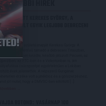
LEGUTÓBBI HÍREK
70 ÉVES LETT KEREKES GYÖRGY, A
VALAHA VOLT EGYIK LEGJOBB DEBRECENI
CSATÁR
2026.08.08.
Ma ünnepli 70. születésnapját Kerekes György. A
debreceni születésű támadó a debreceni Titászban,
majd a DMTE-ben kezdte, később játszott Pécsen, az
Újpestben, az FTC-ben és a Videotonban is, ám
pályafutása csúcspontját egyértelműen a Lokiban
töltött évek jelentették. A népszerű Gurigának
hihetetlen érzéke volt a játékhoz és a gólszerzéshez,
amit jól mutat, hogy a DMVSC-ben eltöltött […]
Bővebben →
VAJDA BOTOND
VASÁRNAP 100
: