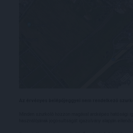
Az érvényes belépőjeggyel nem rendelkező szurko
Minden szurkoló hozzon magával arcképes hatósági igaz
használójának jogosultságát igazolvány alapján ellenőrz