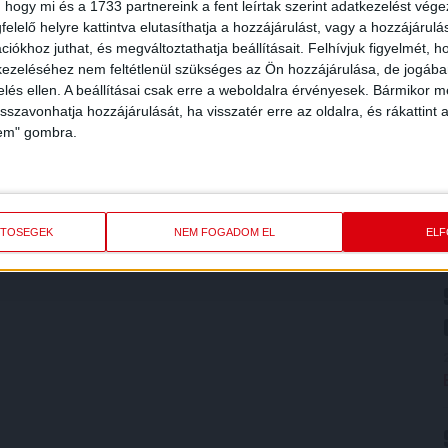
 hogy mi és a 1733 partnereink a fent leírtak szerint adatkezelést vég
elelő helyre kattintva elutasíthatja a hozzájárulást, vagy a hozzájárul
iókhoz juthat, és megváltoztathatja beállításait.
Felhívjuk figyelmét, 
ezeléséhez nem feltétlenül szükséges az Ön hozzájárulása, de jogában 
zelés ellen. A beállításai csak erre a weboldalra érvényesek. Bármikor m
isszavonhatja hozzájárulását, ha visszatér erre az oldalra, és rákattint a
lem" gombra.
ETŐSÉGEK
NEM FOGADOM EL
EL