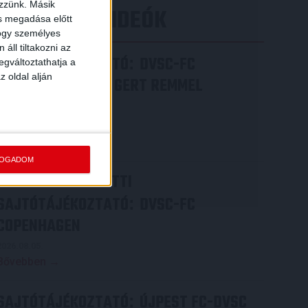
ezzünk. Másik
LEGÚJABB VIDEÓK
ás megadása előtt
hogy személyes
áll tiltakozni az
SAJTÓTÁJÉKOZTATÓ
DVSC-FC
:
egváltoztathatja a
z oldal alján
COPENHAGEN 0-3, GERT REMMEL
ÉRTÉKELÉSE
2026.08.07.
Bővebben →
FOGADOM
VIDEÓ! MECCS ELŐTTI
SAJTÓTÁJÉKOZTATÓ
DVSC-FC
:
COPENHAGEN
2026.08.05.
Bővebben →
SAJTÓTÁJÉKOZTATÓ
ÚJPEST FC-DVSC
: