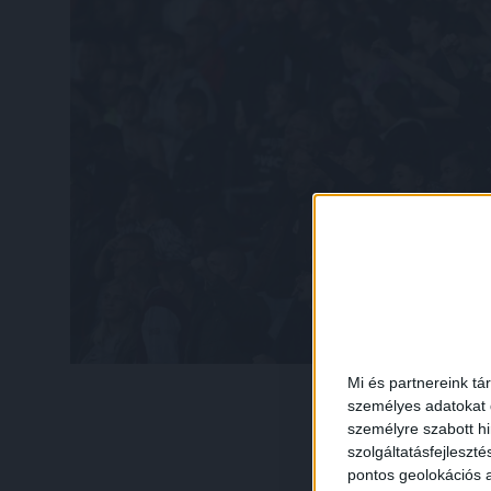
Mi és partnereink tá
személyes adatokat d
személyre szabott h
szolgáltatásfejleszté
pontos geolokációs a