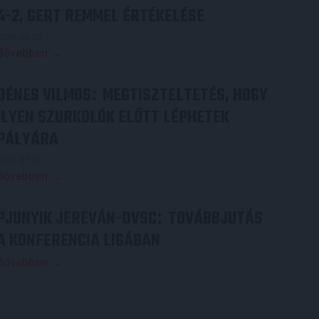
4-2, GERT REMMEL ÉRTÉKELÉSE
2026.08.03.
Bővebben →
DÉNES VILMOS
MEGTISZTELTETÉS, HOGY
:
ILYEN SZURKOLÓK ELŐTT LÉPHETEK
PÁLYÁRA
2026.07.31.
Bővebben →
PJUNYIK JEREVÁN-DVSC
TOVÁBBJUTÁS
:
A KONFERENCIA LIGÁBAN
Bővebben →