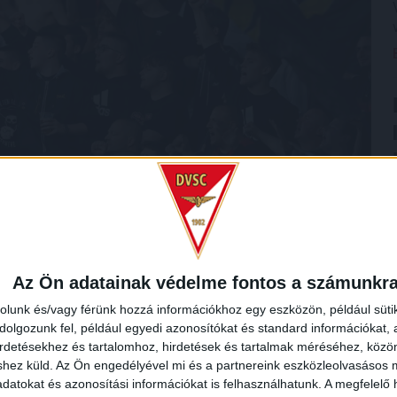
Az Ön adatainak védelme fontos a számunkr
rolunk és/vagy férünk hozzá információkhoz egy eszközön, például süti
olgozunk fel, például egyedi azonosítókat és standard információkat,
irdetésekhez és tartalomhoz, hirdetések és tartalmak méréséhez, kö
shez küld.
Az Ön engedélyével mi és a partnereink eszközleolvasásos m
datokat és azonosítási információkat is felhasználhatunk. A megfelelő h