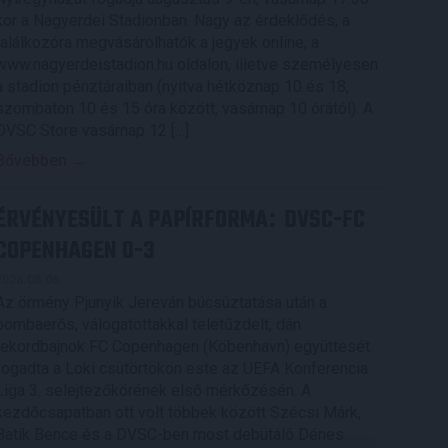
kor a Nagyerdei Stadionban. Nagy az érdeklődés, a
találkozóra megvásárolhatók a jegyek online, a
www.nagyerdeistadion.hu oldalon, illetve személyesen
a stadion pénztáraiban (nyitva hétköznap 10 és 18,
szombaton 10 és 15 óra között, vasárnap 10 órától). A
DVSC Store vasárnap 12 […]
Bővebben →
ÉRVÉNYESÜLT A PAPÍRFORMA
DVSC-FC
:
COPENHAGEN 0-3
2026.08.06.
Az örmény Pjunyik Jereván búcsúztatása után a
bombaerős, válogatottakkal teletűzdelt, dán
rekordbajnok FC Copenhagen (Köbenhavn) együttesét
fogadta a Loki csütörtökön este az UEFA Konferencia
Liga 3. selejtezőkörének első mérkőzésén. A
kezdőcsapatban ott volt többek között Szécsi Márk,
Batik Bence és a DVSC-ben most debütáló Dénes