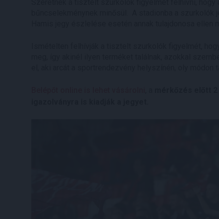
Szeretnék a tisztelt szurkolók figyelmét felhívni, hogy 
bűncselekménynek minősül. A stadionba a szurkolók je
Hamis jegy észlelése esetén annak tulajdonosa ellen m
Ismételten felhívják a tisztelt szurkolók figyelmét, ho
meg, így akinél ilyen terméket találnak, azokkal szemb
el, aki arcát a sportrendezvény helyszínén, oly módon ta
Belépőt online is lehet vásárolni
, a
mérkőzés előtt 2 
igazolványra is kiadják a jegyet.