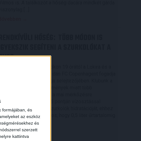
Vilmos is. A találkozót a hőség dacára mindkét gárda
viszonylag […]
Bővebben →
RENDKÍVÜLI HŐSÉG
TÖBB MÓDON IS
:
IGYEKSZIK SEGÍTENI A SZURKOLÓKAT A
DVSC
Nagy meccs vár csütörtökön 19 órától a Lokira és a
szurkolóira, csapatunk a dán FC Copenhagent fogadja
az UEFA Konferencia Liga selejtezőjében. Klubunk a
rendkívüli időjárási körülmények miatt több
intézkedésről is döntött a mai mérkőzésre
a
vonatkozóan. A stadion 6 pontján vízosztással
igyekszünk segíteni a szurkolók hidratációját, ehhez
k formájában, és
kapcsolódóan az is fontos, hogy 0,5 liter űrtartalomig
 amelyeket az eszköz
[…]
zönségmérésekhez és
ódszerrel szerzett
Bővebben →
elyre kattintva