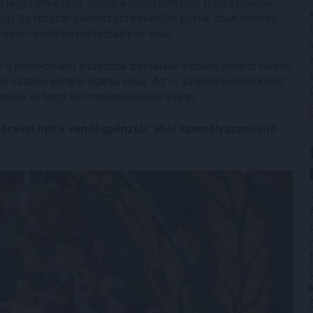
a jegy hamisítása, illetve a hamisított jegy felhasználása
gy és ruházat ellenőrzést követően tudnak csak belépni.
inden esetben büntetőeljárás indul.
gy a pirotechnikai eszközök birtoklása szabálysértést valósít
en szabálysértési eljárás indul. Az is szabálysértést követ
karja el, hogy felismerhetetlenné váljon.
órával nyit a vendégpénztár, ahol személyazonosító