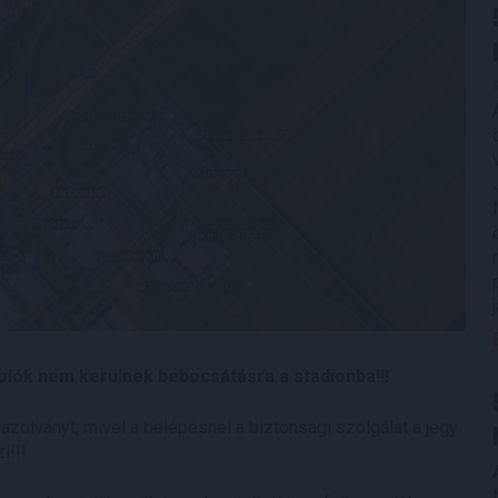
lók nem kerülnek bebocsátásra a stadionba!!!
olványt, mivel a belépésnél a biztonsági szolgálat a jegy
i!!!