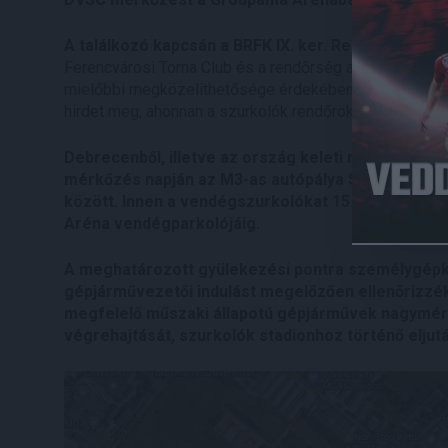
A találkozó kapcsán a BRFK IX. ker. Rendőrkapitán
Ferencvárosi Torna Club és a rendőrség a szurkolók b
mielőbbi megközelíthetősége érdekében a mérkőzésre
hirdet meg, ahonnan a szurkolók rendőrök által leszn
Debrecenből, illetve az ország keleti részéről s
mérkőzés napján az M3-as autópálya Szilasliget p
között. Innen a vendégszurkolókat 15.45 órai indul
Aréna vendégparkolójáig.
A meghatározott gyülekezési pontra személygépk
gépjárművezetői indulást megelőzően ellenőrizzék
megfelelő műszaki állapotú gépjárművek nagymért
végrehajtását, szurkolók stadionhoz történő eljut