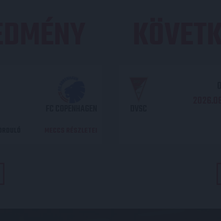
REDMÉNY
KÖVETK
O
2026.08
FC COPENHAGEN
DVSC
DORDULÓ
MECCS RÉSZLETEI