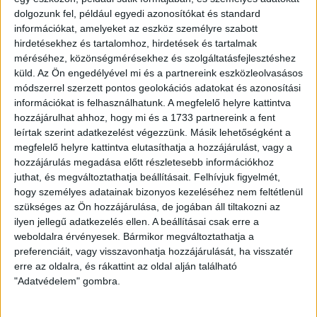
dolgozunk fel, például egyedi azonosítókat és standard
információkat, amelyeket az eszköz személyre szabott
hirdetésekhez és tartalomhoz, hirdetések és tartalmak
méréséhez, közönségmérésekhez és szolgáltatásfejlesztéshez
küld.
Az Ön engedélyével mi és a partnereink eszközleolvasásos
módszerrel szerzett pontos geolokációs adatokat és azonosítási
információkat is felhasználhatunk. A megfelelő helyre kattintva
hozzájárulhat ahhoz, hogy mi és a 1733 partnereink a fent
leírtak szerint adatkezelést végezzünk. Másik lehetőségként a
megfelelő helyre kattintva elutasíthatja a hozzájárulást, vagy a
hozzájárulás megadása előtt részletesebb információkhoz
juthat, és megváltoztathatja beállításait.
Felhívjuk figyelmét,
hogy személyes adatainak bizonyos kezeléséhez nem feltétlenül
szükséges az Ön hozzájárulása, de jogában áll tiltakozni az
LEGUTÓBBI HÍREK
ilyen jellegű adatkezelés ellen. A beállításai csak erre a
weboldalra érvényesek. Bármikor megváltoztathatja a
preferenciáit, vagy visszavonhatja hozzájárulását, ha visszatér
erre az oldalra, és rákattint az oldal alján található
VAJDA BOTOND
VASÁRNAP 100
:
"Adatvédelem" gombra.
SZÁZALÉKNÁL IS TÖBBET KELL BELEADNUNK