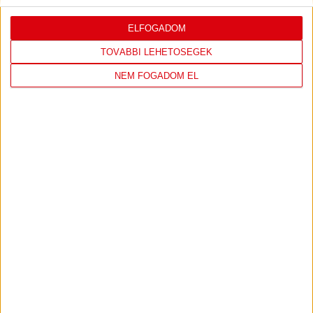
ELFOGADOM
LEGUTÓBBI EREDMÉNY
TOVÁBBI LEHETŐSÉGEK
NEM FOGADOM EL
DVSC
FC
COPENHAGEN
19
:
00
2026-08-
KONFERENCIA LIGA 3.
MECCS
06 19:00
SELEJTEZŐFDORDULÓ
RÉSZLETEI