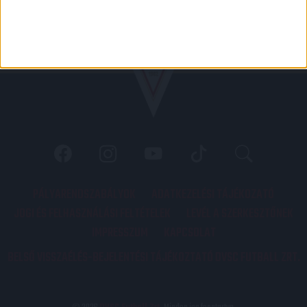
PÁLYARENDSZABÁLYOK
ADATKEZELÉSI TÁJÉKOZATÓ
JOGI ÉS FELHASZNÁLÁSI FELTÉTELEK
LEVÉL A SZERKESZTŐNEK
IMPRESSZUM
KAPCSOLAT
BELSŐ VISSZAÉLÉS-BEJELENTÉSI TÁJÉKOZTATÓ DVSC FUTBALL ZRT.