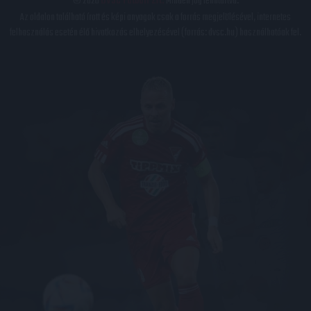
© 2026
DVSC Futball Zrt.
Minden jog fenntartva.
Az oldalon található írott és képi anyagok csak a forrás megjelölésével, internetes
felhasználás esetén élő hivatkozás elhelyezésével (forrás: dvsc.hu) használhatóak fel.