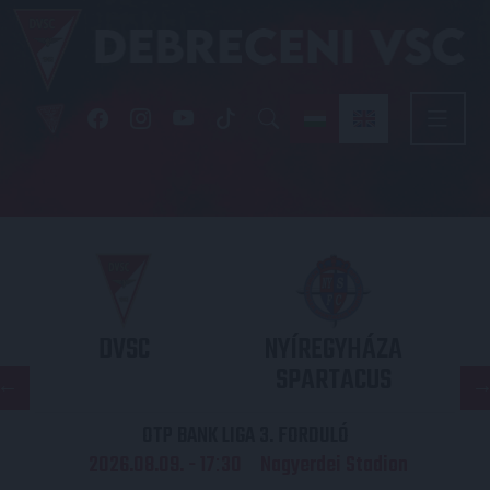
DVSC
NYÍREGYHÁZA
SPARTACUS
OTP BANK LIGA 3. FORDULÓ
2026.08.09. - 17
30
Nagyerdei Stadion
: