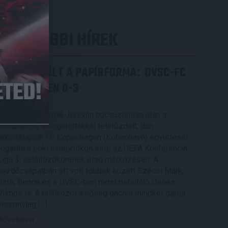
LEGUTÓBBI HÍREK
ÉRVÉNYESÜLT A PAPÍRFORMA
DVSC-FC
:
COPENHAGEN 0-3
2026.08.06.
Az örmény Pjunyik Jereván búcsúztatása után a
bombaerős, válogatottakkal teletűzdelt, dán
rekordbajnok FC Copenhagen (Köbenhavn) együttesét
fogadta a Loki csütörtökön este az UEFA Konferencia
Liga 3. selejtezőkörének első mérkőzésén. A
kezdőcsapatban ott volt többek között Szécsi Márk,
Batik Bence és a DVSC-ben most debütáló Dénes
Vilmos is. A találkozót a hőség dacára mindkét gárda
viszonylag […]
Bővebben →