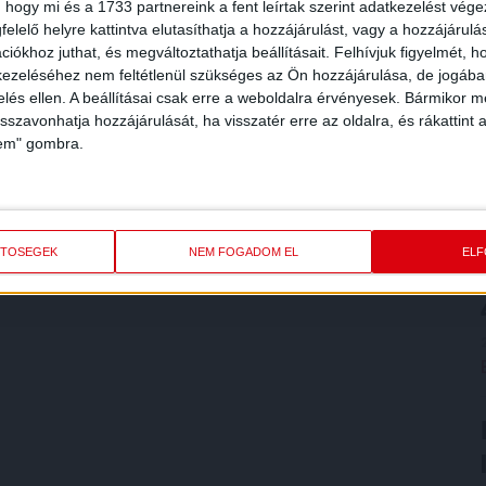
 hogy mi és a 1733 partnereink a fent leírtak szerint adatkezelést vég
elelő helyre kattintva elutasíthatja a hozzájárulást, vagy a hozzájárul
iókhoz juthat, és megváltoztathatja beállításait.
Felhívjuk figyelmét, 
ezeléséhez nem feltétlenül szükséges az Ön hozzájárulása, de jogában 
zelés ellen. A beállításai csak erre a weboldalra érvényesek. Bármikor m
isszavonhatja hozzájárulását, ha visszatér erre az oldalra, és rákattint a
lem" gombra.
ETŐSÉGEK
NEM FOGADOM EL
EL