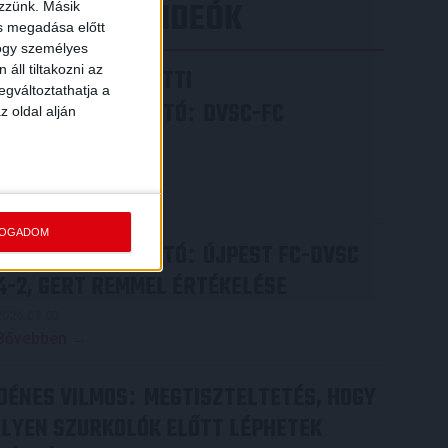
LEGÚJABB VIDEÓK
ezzünk. Másik
ás megadása előtt
hogy személyes
áll tiltakozni az
VIDEÓ! MECCS ELŐTTI
egváltoztathatja a
SAJTÓTÁJÉKOZTATÓ
DVSC-FC
:
z oldal alján
COPENHAGEN
2026.08.05.
Bővebben →
FOGADOM
SAJTÓTÁJÉKOZTATÓ
ÚJPEST FC-DVSC
:
4-2, GERT REMMEL ÉRTÉKELÉSE
2026.08.03.
Bővebben →
DÉNES VILMOS
MEGTISZTELTETÉS, HOGY
:
ILYEN SZURKOLÓK ELŐTT LÉPHETEK