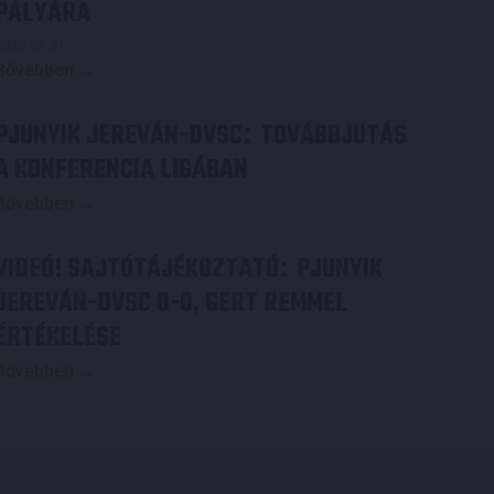
PÁLYÁRA
2026.07.31.
Bővebben →
PJUNYIK JEREVÁN-DVSC
TOVÁBBJUTÁS
:
A KONFERENCIA LIGÁBAN
Bővebben →
VIDEÓ! SAJTÓTÁJÉKOZTATÓ
PJUNYIK
:
JEREVÁN-DVSC 0-0, GERT REMMEL
ÉRTÉKELÉSE
Bővebben →