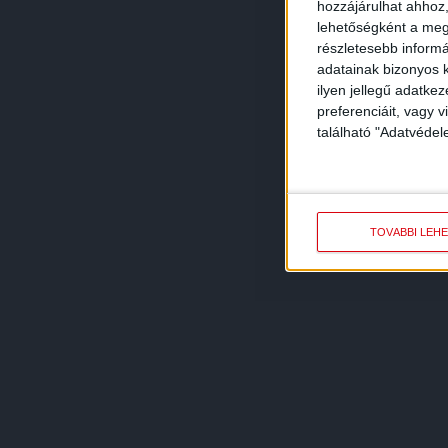
hozzájárulhat ahhoz,
lehetőségként a megf
részletesebb informác
adatainak bizonyos k
ilyen jellegű adatke
preferenciáit, vagy v
található "Adatvéde
TOVÁBBI LEH