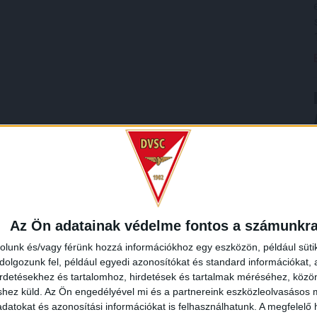
Az Ön adatainak védelme fontos a számunkr
rolunk és/vagy férünk hozzá információkhoz egy eszközön, például süti
olgozunk fel, például egyedi azonosítókat és standard információkat,
irdetésekhez és tartalomhoz, hirdetések és tartalmak méréséhez, kö
shez küld.
Az Ön engedélyével mi és a partnereink eszközleolvasásos m
datokat és azonosítási információkat is felhasználhatunk. A megfelelő h