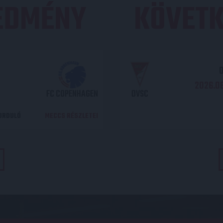
REDMÉNY
KÖVETK
O
2026.08
FC COPENHAGEN
DVSC
DORDULÓ
MECCS RÉSZLETEI