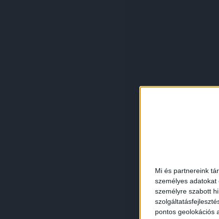
Mi és partnereink tá
személyes adatokat d
személyre szabott h
szolgáltatásfejleszté
pontos geolokációs a