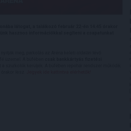
nába látogat, a találkozó február 22-én 14.45 órakor
ünk hasznos információkkal segíteni a csapatunkat
itják meg, parkolás az Aréna keleti oldalán lévő
fé üzemel. A büfében
csak bankkártyás fizetési
t a szurkolók kerüljék. A büfében repohár rendszer működik.
órakor lesz.
Jegyek ide kattintva elérhetők!