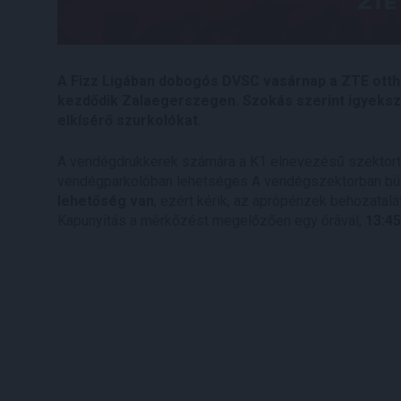
A Fizz Ligában dobogós DVSC vasárnap a ZTE ottho
kezdődik Zalaegerszegen. Szokás szerint igyeksz
elkísérő szurkolókat.
A vendégdrukkerek számára a K1 elnevezésű szektort ny
vendégparkolóban lehetséges A vendégszektorban bü
lehetőség van
, ezért kérik, az aprópénzek behozatalá
Kapunyitás a mérkőzést megelőzően egy órával,
13:45