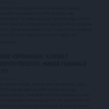
2026.08.05.
Ízléses, korszerű külsővel és belsővel, megújult
kínálattal vár mindenkit a DVSC felújítás után
csütörtökön 16 órakor újra nyitó ajándékboltja, a DVSC
Store. Érdemes ellátogatni az üzletbe, amely pénteken
10 és 18 óra, szombaton 10 és 15 óra között, vasárnap
pedig 12 órától várja a szurkolókat. Hajrá, Loki!
Bővebben →
DVSC-COPENHAGEN
ELINDULT
:
JEGYÉRTÉKESÍTÉS, MINDEN TUDNIVALÓ
ITT!
2026.08.04.
Az örmény Pjunyik Jereván elleni továbbjutás után a
DVSC folytatja útját az UEFA Konferencia Liga
selejtezőjében, a harmadik kör első mérkőzése a dán
FC Copenhagen ellen augusztus 6-án, csütörtökön 19
órától lesz a Nagyerdei Stadionban. A belépők immár