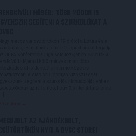
RENDKÍVÜLI HŐSÉG
TÖBB MÓDON IS
:
IGYEKSZIK SEGÍTENI A SZURKOLÓKAT A
DVSC
Nagy meccs vár csütörtökön 19 órától a Lokira és a
szurkolóira, csapatunk a dán FC Copenhagent fogadja
az UEFA Konferencia Liga selejtezőjében. Klubunk a
rendkívüli időjárási körülmények miatt több
intézkedésről is döntött a mai mérkőzésre
vonatkozóan. A stadion 6 pontján vízosztással
igyekszünk segíteni a szurkolók hidratációját, ehhez
kapcsolódóan az is fontos, hogy 0,5 liter űrtartalomig
[…]
Bővebben →
MEGÚJULT AZ AJÁNDÉKBOLT,
CSÜTÖRTÖKÖN NYIT A DVSC STORE!