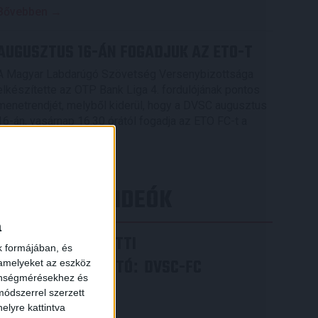
Bővebben →
AUGUSZTUS 16-ÁN FOGADJUK AZ ETO-T
A Magyar Labdarúgó Szövetség Versenybizottsága
elkészítette az OTP Bank Liga 4. fordulójának pontos
menetrendjét, melyből kiderül, hogy a DVSC augusztus
16-án, vasárnap 16.30 órától fogadja az ETO FC-t a
Nagyerdei Stadionban.
Bővebben →
LEGÚJABB VIDEÓK
a
VIDEÓ! MECCS ELŐTTI
k formájában, és
SAJTÓTÁJÉKOZTATÓ
DVSC-FC
:
 amelyeket az eszköz
zönségmérésekhez és
COPENHAGEN
ódszerrel szerzett
elyre kattintva
2026.08.05.