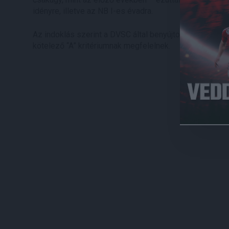
idényre, illetve az NB I-es évadra.
Az indoklás szerint a DVSC által benyújtott dokument
kötelező “A” kritériumnak megfelelnek.