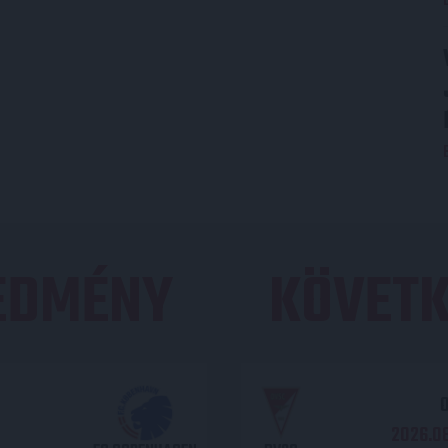
REDMÉNY
KÖVETK
O
2026.08