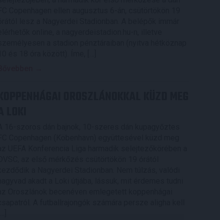
FC Copenhagen ellen augusztus 6-án, csütörtökön 19
órától lesz a Nagyerdei Stadionban. A belépők immár
elérhetők online, a nagyerdeistadion.hu-n, illetve
személyesen a stadion pénztáraiban (nyitva hétköznap
10 és 18 óra között). Íme, […]
Bővebben →
KOPPENHÁGAI OROSZLÁNOKKAL KÜZD MEG
A LOKI
A 16-szoros dán bajnok, 10-szeres dán kupagyőztes
FC Copenhagen (Köbenhavn) együttesével küzd meg
az UEFA Konferencia Liga harmadik selejtezőkörében a
DVSC, az első mérkőzés csütörtökön 19 órától
kezdődik a Nagyerdei Stadionban. Nem túlzás, valódi
nagyvad akadt a Loki útjába, lássuk, mit érdemes tudni
az Oroszlánok becenéven emlegetett koppenhágai
csapatról. A futballrajongók számára persze aligha kell
[…]