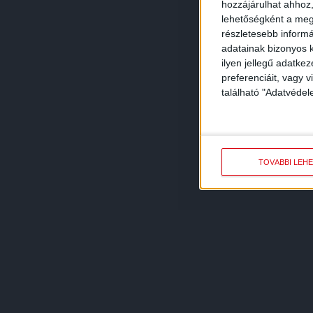
hozzájárulhat ahhoz,
lehetőségként a megf
részletesebb informác
adatainak bizonyos k
ilyen jellegű adatke
preferenciáit, vagy v
található "Adatvéde
TOVÁBBI LEH