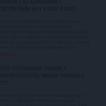
MEGÚJULT AZ AJÁNDÉKBOLT,
CSÜTÖRTÖKÖN NYIT A DVSC STORE!
2026.08.05.
Ízléses, korszerű külsővel és belsővel, megújult
kínálattal vár mindenkit a DVSC felújítás után
csütörtökön 16 órakor újra nyitó ajándékboltja, a DVSC
Store. Érdemes ellátogatni az üzletbe, amely pénteken
10 és 18 óra, szombaton 10 és 15 óra között, vasárnap
pedig 12 órától várja a szurkolókat. Hajrá, Loki!
Bővebben →
DVSC-COPENHAGEN
ELINDULT
:
JEGYÉRTÉKESÍTÉS, MINDEN TUDNIVALÓ
ITT!
2026.08.04.
Az örmény Pjunyik Jereván elleni továbbjutás után a
DVSC folytatja útját az UEFA Konferencia Liga
selejtezőjében, a harmadik kör első mérkőzése a dán