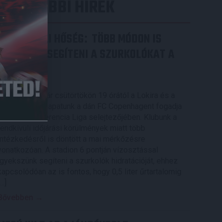
LEGUTÓBBI HÍREK
RENDKÍVÜLI HŐSÉG
TÖBB MÓDON IS
:
IGYEKSZIK SEGÍTENI A SZURKOLÓKAT A
DVSC
2026.08.06.
Nagy meccs vár csütörtökön 19 órától a Lokira és a
szurkolóira, csapatunk a dán FC Copenhagent fogadja
az UEFA Konferencia Liga selejtezőjében. Klubunk a
rendkívüli időjárási körülmények miatt több
intézkedésről is döntött a mai mérkőzésre
vonatkozóan. A stadion 6 pontján vízosztással
igyekszünk segíteni a szurkolók hidratációját, ehhez
kapcsolódóan az is fontos, hogy 0,5 liter űrtartalomig
[…]
Bővebben →