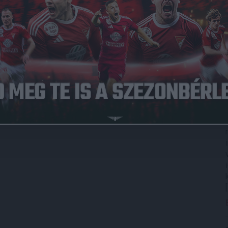
umok a klublicenc szabályzatban meghatározott minden