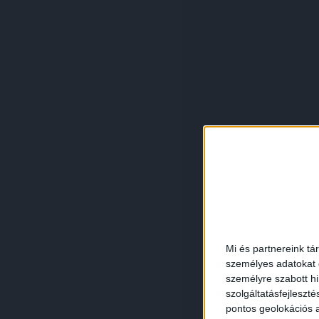
Mi és partnereink tá
személyes adatokat d
személyre szabott h
szolgáltatásfejleszté
pontos geolokációs a