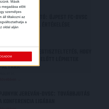
ezzünk. Másik
Bővebben →
ás megadása előtt
hogy személyes
SAJTÓTÁJÉKOZTATÓ
ÚJPEST FC-DVSC
:
áll tiltakozni az
egváltoztathatja a
4-2, GERT REMMEL ÉRTÉKELÉSE
z oldal alján
2026.08.03.
Bővebben →
DÉNES VILMOS
MEGTISZTELTETÉS, HOGY
:
FOGADOM
ILYEN SZURKOLÓK ELŐTT LÉPHETEK
PÁLYÁRA
2026.07.31.
Bővebben →
PJUNYIK JEREVÁN-DVSC
TOVÁBBJUTÁS
:
A KONFERENCIA LIGÁBAN
Bővebben →