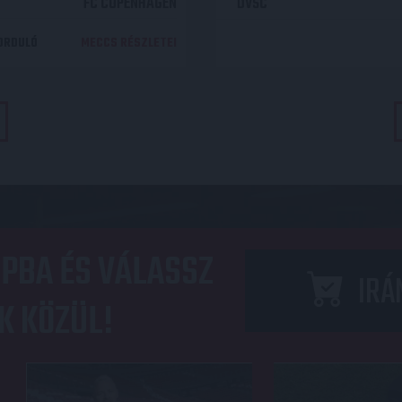
FC COPENHAGEN
DVSC
DORDULÓ
MECCS RÉSZLETEI
PBA ÉS VÁLASSZ
IRÁ
K KÖZÜL!