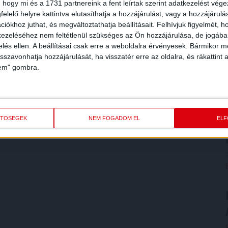
 hogy mi és a 1731 partnereink a fent leírtak szerint adatkezelést vég
elelő helyre kattintva elutasíthatja a hozzájárulást, vagy a hozzájárul
iókhoz juthat, és megváltoztathatja beállításait.
Felhívjuk figyelmét, 
ezeléséhez nem feltétlenül szükséges az Ön hozzájárulása, de jogában 
zelés ellen. A beállításai csak erre a weboldalra érvényesek. Bármikor m
isszavonhatja hozzájárulását, ha visszatér erre az oldalra, és rákattint a
lem" gombra.
ETŐSÉGEK
NEM FOGADOM EL
EL