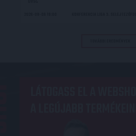
DVSC
2026-08-06 19:00
KONFERENCIA LIGA 3. SELEJTEZŐF
TOVÁBBI EREDMÉNYEK
OP
LÁTOGASS EL A WEBSHO
A LEGÚJABB TERMÉKEIN