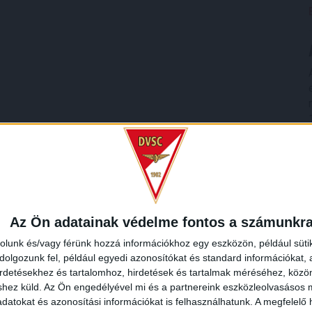
Az Ön adatainak védelme fontos a számunkr
rolunk és/vagy férünk hozzá információkhoz egy eszközön, például süti
olgozunk fel, például egyedi azonosítókat és standard információkat,
irdetésekhez és tartalomhoz, hirdetések és tartalmak méréséhez, kö
shez küld.
Az Ön engedélyével mi és a partnereink eszközleolvasásos m
datokat és azonosítási információkat is felhasználhatunk. A megfelelő h