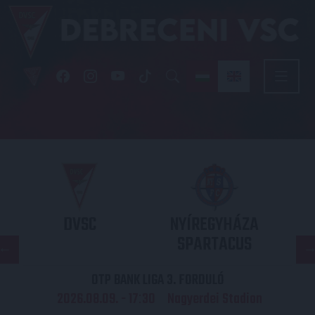
DVSC
NYÍREGYHÁZA
SPARTACUS
OTP BANK LIGA 3. FORDULÓ
2026.08.09. - 17
30
Nagyerdei Stadion
: