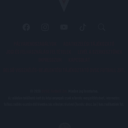
PÁLYARENDSZABÁLYOK
ADATKEZELÉSI TÁJÉKOZATÓ
JOGI ÉS FELHASZNÁLÁSI FELTÉTELEK
LEVÉL A SZERKESZTŐNEK
IMPRESSZUM
KAPCSOLAT
BELSŐ VISSZAÉLÉS-BEJELENTÉSI TÁJÉKOZTATÓ DVSC FUTBALL ZRT.
© 2026
DVSC Futball Zrt.
Minden jog fenntartva.
Az oldalon található írott és képi anyagok csak a forrás megjelölésével, internetes
felhasználás esetén élő hivatkozás elhelyezésével (forrás: dvsc.hu) használhatóak fel.