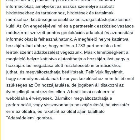
bajnoki kapcsán szurkolóink rend megzavarásával
információkat, amelyeket az eszköz személyre szabott
kapcsolatos cselekményeikért 2 millió forintos
hirdetésekhez és tartalomhoz, hirdetések és tartalmak
pénzbírságban részesítette a DVSC-t.
méréséhez, közönségmérésekhez és szolgáltatásfejlesztéshez
küld.
Az Ön engedélyével mi és a partnereink eszközleolvasásos
Az írásbeli figyelmeztetést elfogadja klubunk, viszont
módszerrel szerzett pontos geolokációs adatokat és azonosítási
információkat is felhasználhatunk. A megfelelő helyre kattintva
pénzbüntetés esetében ismét vizsgálja a fellebbezés
hozzájárulhat ahhoz, hogy mi és a 1733 partnereink a fent
lehetőségét.
leírtak szerint adatkezelést végezzünk. Másik lehetőségként a
megfelelő helyre kattintva elutasíthatja a hozzájárulást, vagy a
LEGUTÓBBI HÍREK
hozzájárulás megadása előtt részletesebb információkhoz
juthat, és megváltoztathatja beállításait.
Felhívjuk figyelmét,
hogy személyes adatainak bizonyos kezeléséhez nem feltétlenül
KIKAPOTT A KIS LOKI
szükséges az Ön hozzájárulása, de jogában áll tiltakozni az
ilyen jellegű adatkezelés ellen. A beállításai csak erre a
2026.08.08.
weboldalra érvényesek. Bármikor megváltoztathatja a
A DVSC II. szombaton Pallagon a Füzesabony gárdáját
preferenciáit, vagy visszavonhatja hozzájárulását, ha visszatér
fogadta az NB III. Észak-keleti csoport 3. fordulójában, s
erre az oldalra, és rákattint az oldal alján található
ezúttal nem tudott pontot szerezni. NB III. Észak-keleti
"Adatvédelem" gombra.
csoport, 3. forduló. DVSC II.-Füzesabony 1-2 (1-1). Pallag,
200 néző, vezette: Oswald D. DVSC II.: Tuska – Myrtaj (Kiss
M., 46.), Farkas T., Macsó (Lovas, 75.), Vincze T., Hermann