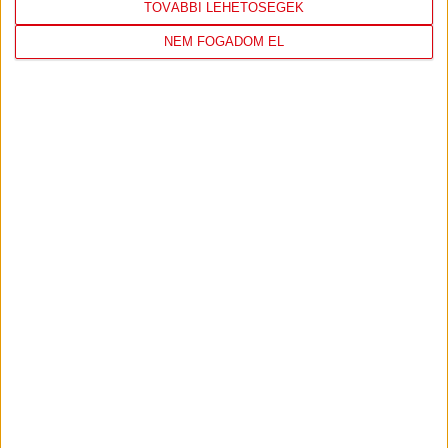
TOVÁBBI LEHETŐSÉGEK
NEM FOGADOM EL
DVSC
FC
COPENHAGEN
0
-
3
2026-08-
KONFERENCIA LIGA 3.
MECCS
06 19:00
SELEJTEZŐFDORDULÓ
RÉSZLETEI
TOVÁBBI EREDMÉNYEK