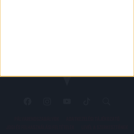
PÁLYARENDSZABÁLYOK
ADATKEZELÉSI TÁJÉKOZATÓ
JOGI ÉS FELHASZNÁLÁSI FELTÉTELEK
LEVÉL A SZERKESZTŐNEK