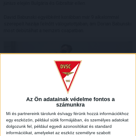
június elején Bulgária és Gibraltár ellen.
David Babunski egyébként korábban már 9 alkalommal
szerepelt hazája felnőtt válogatottjában, ám Dorian Babunski
most debütálhat a nemzeti csapatban.
Az Ön adatainak védelme fontos a
számunkra
Mi és partnereink tárolunk és/vagy férünk hozzá információkhoz
egy eszközön, például sütik formájában, és személyes adatokat
dolgozunk fel, például egyedi azonosítókat és standard
információkat, amelyeket az eszköz személyre szabott