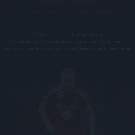
IMPRESSZUM
KAPCSOLAT
BELSŐ VISSZAÉLÉS-BEJELENTÉSI TÁJÉKOZTATÓ DVSC FUTBALL ZRT.
© 2026
DVSC Futball Zrt.
Minden jog fenntartva.
Az oldalon található írott és képi anyagok csak a forrás megjelölésével, internetes
felhasználás esetén élő hivatkozás elhelyezésével (forrás: dvsc.hu) használhatóak fel.