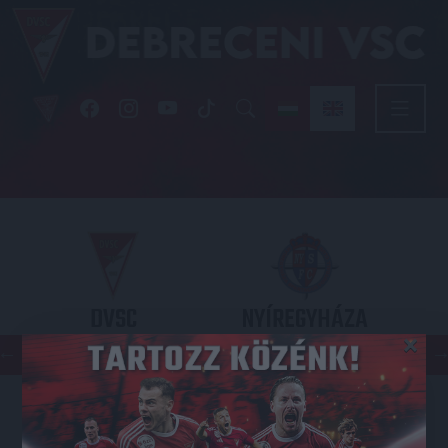
DVSC
NYÍREGYHÁZA
×
SPARTACUS
OTP BANK LIGA 3. FORDULÓ
2026.08.09. - 17
30
Nagyerdei Stadion
: