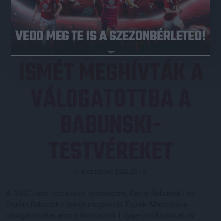
JEGYVÁSÁRLÁS
ISMÉT MEGHÍVTÁK A
VÁLOGATOTTBA A
BABUNSKI-
TESTVÉREKET
Közzétéve: 2022.05.13.
A DVSC-ben futballozó testvérpárt, David Babunskit és
Dorian Babunskit ismét meghívták Észak-Macedónia
válogatottjába, amely Nemzetek Ligája-találkozókat vív