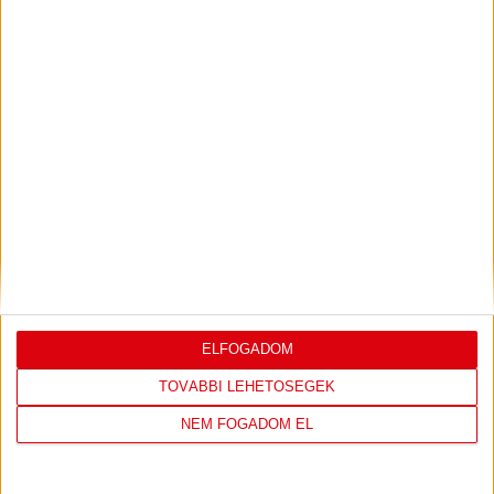
KONFERENCIA LIGÁBAN
Bővebben →
LEGUTÓBBI EREDMÉNY
ELFOGADOM
DVSC
FC
TOVÁBBI LEHETŐSÉGEK
COPENHAGEN
NEM FOGADOM EL