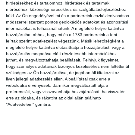
LEGUTÓBBI HÍREK
hirdetésekhez és tartalomhoz, hirdetések és tartalmak
méréséhez, közönségmérésekhez és szolgáltatásfejlesztéshez
küld.
Az Ön engedélyével mi és a partnereink eszközleolvasásos
KIKAPOTT A KIS LOKI
módszerrel szerzett pontos geolokációs adatokat és azonosítási
információkat is felhasználhatunk. A megfelelő helyre kattintva
2026.08.08.
hozzájárulhat ahhoz, hogy mi és a 1733 partnereink a fent
A DVSC II. szombaton Pallagon a Füzesabony gárdáját
leírtak szerint adatkezelést végezzünk. Másik lehetőségként a
fogadta az NB III. Észak-keleti csoport 3. fordulójában, s
megfelelő helyre kattintva elutasíthatja a hozzájárulást, vagy a
ezúttal nem tudott pontot szerezni. NB III. Észak-keleti
hozzájárulás megadása előtt részletesebb információkhoz
csoport, 3. forduló. DVSC II.-Füzesabony 1-2 (1-1). Pallag,
juthat, és megváltoztathatja beállításait.
Felhívjuk figyelmét,
200 néző, vezette: Oswald D. DVSC II.: Tuska – Myrtaj (Kiss
hogy személyes adatainak bizonyos kezeléséhez nem feltétlenül
M., 46.), Farkas T., Macsó (Lovas, 75.), Vincze T., Hermann
szükséges az Ön hozzájárulása, de jogában áll tiltakozni az
(Gyenti, […]
ilyen jellegű adatkezelés ellen. A beállításai csak erre a
Bővebben →
weboldalra érvényesek. Bármikor megváltoztathatja a
preferenciáit, vagy visszavonhatja hozzájárulását, ha visszatér
erre az oldalra, és rákattint az oldal alján található
70 ÉVES LETT KEREKES GYÖRGY, A VALAHA
"Adatvédelem" gombra.
VOLT EGYIK LEGJOBB DEBRECENI CSATÁR
Ma ünnepli 70. születésnapját Kerekes György. A debreceni
születésű támadó a debreceni Titászban, majd a DMTE-ben
kezdte, később játszott Pécsen, az Újpestben, az FTC-ben